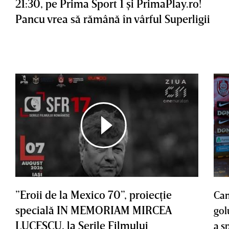
21:30, pe Prima Sport 1 şi PrimaPlay.ro!
Pancu vrea să rămână în vârful Superligii
”Eroii de la Mexico 70”, proiecţie
Cam
specială IN MEMORIAM MIRCEA
gol
LUCESCU, la Serile Filmului
a s