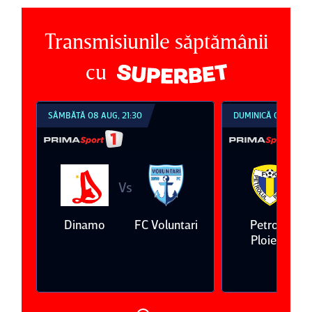
Transmisiunile săptămânii
cu
SÂMBĂTĂ 08 AUG, 21:30
DUMINICĂ 09 AUG, 1
Vs
V
eda
Dinamo
FC Voluntari
Petrolul
Ploieşti