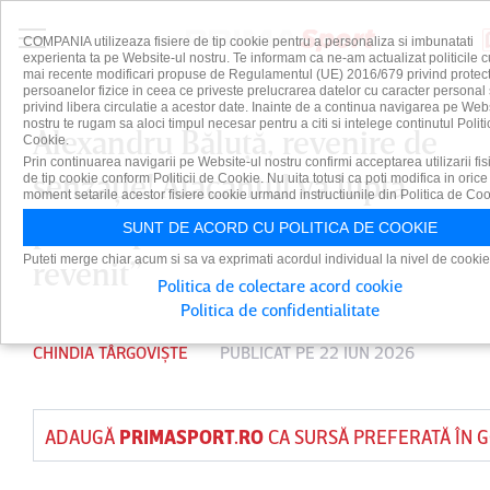
COMPANIA utilizeaza fisiere de tip cookie pentru a personaliza si imbunatati
experienta ta pe Website-ul nostru. Te informam ca ne-am actualizat politicile c
mai recente modificari propuse de Regulamentul (UE) 2016/679 privind protect
persoanelor fizice in ceea ce priveste prelucrarea datelor cu caracter personal 
privind libera circulatie a acestor date. Inainte de a continua navigarea pe Web
nostru te rugam sa aloci timpul necesar pentru a citi si intelege continutul Politi
Alexandru Băluţă, revenire de
Cookie.
Prin continuarea navigarii pe Website-ul nostru confirmi acceptarea utilizarii fis
senzaţie! Atacantul va lupta
de tip cookie conform Politicii de Cookie. Nu uita totusi ca poti modifica in orice
moment setarile acestor fisiere cookie urmand instructiunile din Politica de Coo
pentru primele locuri: ”Bine ai
SUNT DE ACORD CU POLITICA DE COOKIE
Puteti merge chiar acum si sa va exprimati acordul individual la nivel de cookie
revenit”
Politica de colectare acord cookie
Politica de confidentialitate
CHINDIA TÂRGOVIȘTE
PUBLICAT PE 22 IUN 2026
ADAUGĂ
PRIMASPORT.RO
CA SURSĂ PREFERATĂ ÎN 