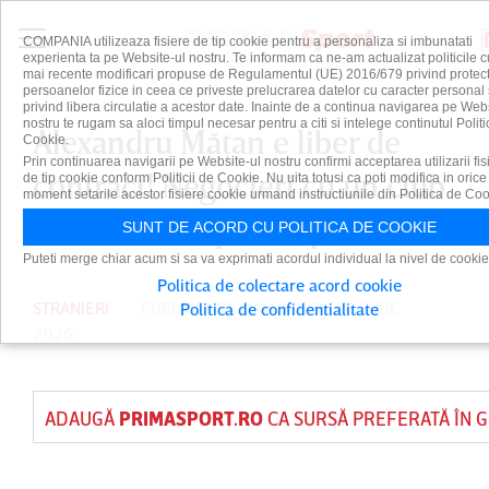
COMPANIA utilizeaza fisiere de tip cookie pentru a personaliza si imbunatati
experienta ta pe Website-ul nostru. Te informam ca ne-am actualizat politicile c
mai recente modificari propuse de Regulamentul (UE) 2016/679 privind protect
persoanelor fizice in ceea ce priveste prelucrarea datelor cu caracter personal 
privind libera circulatie a acestor date. Inainte de a continua navigarea pe Web
nostru te rugam sa aloci timpul necesar pentru a citi si intelege continutul Politi
Alexandru Măţan e liber de
Cookie.
Prin continuarea navigarii pe Website-ul nostru confirmi acceptarea utilizarii fis
contract! Negocieri cu un club
de tip cookie conform Politicii de Cookie. Nu uita totusi ca poti modifica in orice
moment setarile acestor fisiere cookie urmand instructiunile din Politica de Coo
dintr-un campionat puternic
SUNT DE ACORD CU POLITICA DE COOKIE
Puteti merge chiar acum si sa va exprimati acordul individual la nivel de cookie
Politica de colectare acord cookie
STRANIERI
PUBLICAT DE
DAIAN CUTU
PE 3 IUL
Politica de confidentialitate
2026
ADAUGĂ
PRIMASPORT.RO
CA SURSĂ PREFERATĂ ÎN 