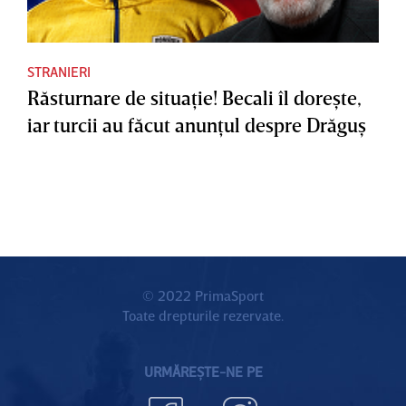
STRANIERI
Răsturnare de situaţie! Becali îl doreşte,
iar turcii au făcut anunţul despre Drăguş
© 2022 PrimaSport
Toate drepturile rezervate.
URMĂREȘTE-NE PE