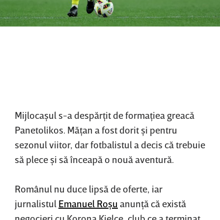
Mijlocaşul s-a despărţit de formaţiea greacă
Panetolikos. Măţan a fost dorit şi pentru
sezonul viitor, dar fotbalistul a decis că trebuie
să plece şi să înceapă o nouă aventură.
Românul nu duce lipsă de oferte, iar
jurnalistul
Emanuel Roşu
anunţă că există
negocieri cu Korona Kielce, club ce a terminat