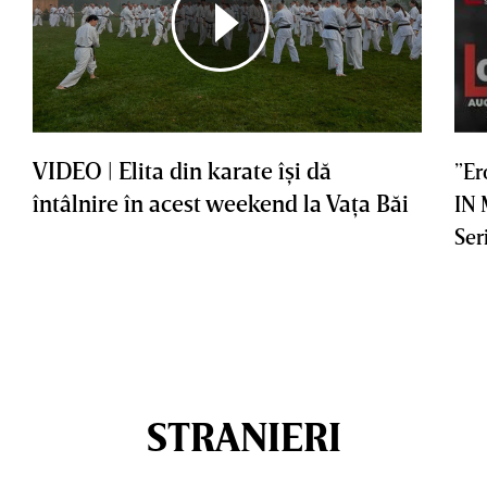
VIDEO | Elita din karate îşi dă
”Er
întâlnire în acest weekend la Vaţa Băi
IN
Ser
STRANIERI