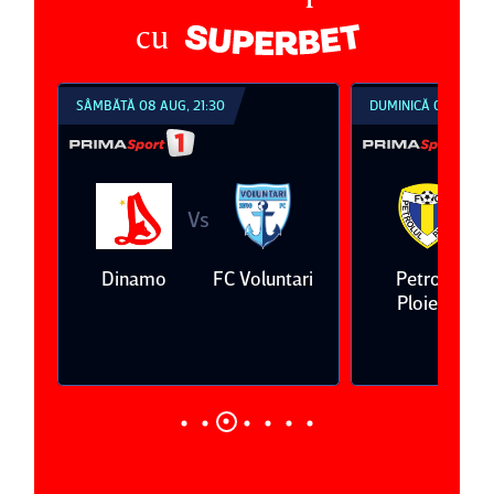
cu
SÂMBĂTĂ 08 AUG, 21:30
DUMINICĂ 09 AUG, 1
Vs
V
eda
Dinamo
FC Voluntari
Petrolul
Ploieşti