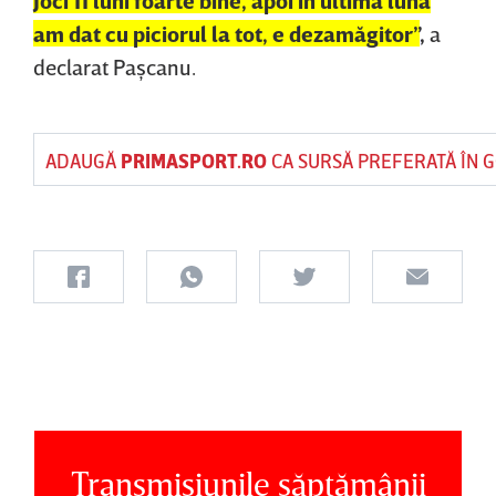
am dat cu piciorul la tot, e dezamăgitor”
,
a
declarat Paşcanu.
ADAUGĂ
PRIMASPORT.RO
CA SURSĂ PREFERATĂ ÎN 
Transmisiunile săptămânii