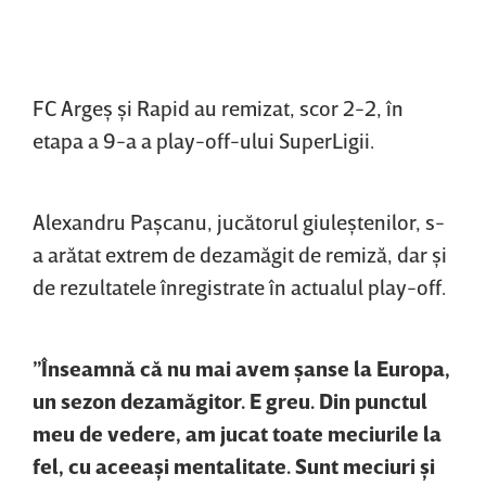
FC Argeş şi Rapid au remizat, scor 2-2, în
etapa a 9-a a play-off-ului SuperLigii.
Alexandru Paşcanu, jucătorul giuleştenilor, s-
a arătat extrem de dezamăgit de remiză, dar şi
de rezultatele înregistrate în actualul play-off.
”Înseamnă că nu mai avem şanse la Europa,
un sezon dezamăgitor. E greu. Din punctul
meu de vedere, am jucat toate meciurile la
fel, cu aceeaşi mentalitate. Sunt meciuri şi