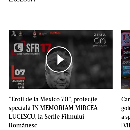
”Eroii de la Mexico 70”, proiecţie
Cam
specială IN MEMORIAM MIRCEA
gol
LUCESCU, la Serile Filmului
a s
Românesc
| V