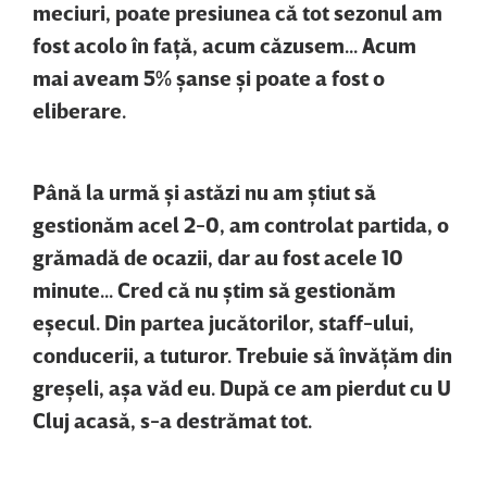
meciuri, poate presiunea că tot sezonul am
fost acolo în faţă, acum căzusem... Acum
mai aveam 5% şanse şi poate a fost o
eliberare.
Până la urmă şi astăzi nu am ştiut să
gestionăm acel 2-0, am controlat partida, o
grămadă de ocazii, dar au fost acele 10
minute... Cred că nu ştim să gestionăm
eşecul. Din partea jucătorilor, staff-ului,
conducerii, a tuturor. Trebuie să învăţăm din
greşeli, aşa văd eu. După ce am pierdut cu U
Cluj acasă, s-a destrămat tot.