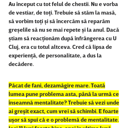
Au început cu tot felul de chestii. Nu e vorba
de vestiar, de toţi. Trebuie să stăm la masă,
să vorbim toţi şi să încercăm să reparăm
greşelile să nu se mai repete şi la anul. Dacă
ştiam să reacţionăm după înfrângerea cu U
Cluj, era cu totul altceva. Cred că lipsa de
experienţă, de personalitate, a dus la
decădere.
Păcat de fani, dezamăgire mare. Toată
lumea pune problema asta, până la urmă ce
înseamnă mentalitate? Trebuie să vezi unde
ai greşit exact, cum vrei să schimbi. E foarte
uşor să spui că e o problemă de mentalitate.
Joci 11 luni foarte bine, apoi în ultima lună