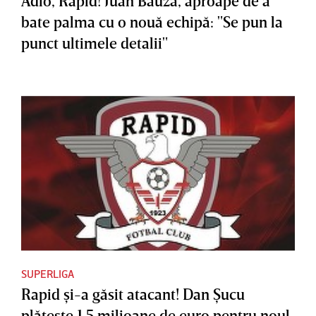
Adio, Rapid! Juan Bauza, aproape de a
bate palma cu o nouă echipă: "Se pun la
punct ultimele detalii"
SUPERLIGA
Rapid şi-a găsit atacant! Dan Şucu
plăteşte 1.5 milioane de euro pentru noul