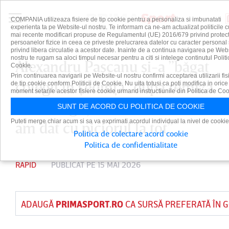
COMPANIA utilizeaza fisiere de tip cookie pentru a personaliza si imbunatati
experienta ta pe Website-ul nostru. Te informam ca ne-am actualizat politicile c
mai recente modificari propuse de Regulamentul (UE) 2016/679 privind protect
persoanelor fizice in ceea ce priveste prelucrarea datelor cu caracter personal 
privind libera circulatie a acestor date. Inainte de a continua navigarea pe Web
nostru te rugam sa aloci timpul necesar pentru a citi si intelege continutul Politi
Alexandru Paşcanu şi-a ”băgat
Cookie.
Prin continuarea navigarii pe Website-ul nostru confirmi acceptarea utilizarii fis
colegii în şedinţă” după remiza
de tip cookie conform Politicii de Cookie. Nu uita totusi ca poti modifica in orice
moment setarile acestor fisiere cookie urmand instructiunile din Politica de Coo
cu FC Argeş: ”În ultima lună
SUNT DE ACORD CU POLITICA DE COOKIE
Puteti merge chiar acum si sa va exprimati acordul individual la nivel de cookie
am dat cu piciorul la tot”
Politica de colectare acord cookie
Politica de confidentialitate
RAPID
PUBLICAT PE 15 MAI 2026
ADAUGĂ
PRIMASPORT.RO
CA SURSĂ PREFERATĂ ÎN 