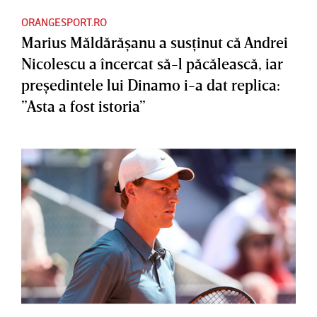
ORANGESPORT.RO
Marius Măldărăşanu a susţinut că Andrei
Nicolescu a încercat să-l păcălească, iar
preşedintele lui Dinamo i-a dat replica:
”Asta a fost istoria”