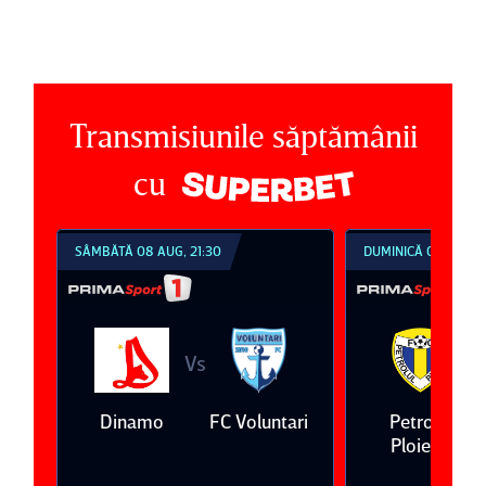
Transmisiunile săptămânii
cu
SÂMBĂTĂ 08 AUG, 21:30
DUMINICĂ 09 AUG, 1
Vs
V
eda
Dinamo
FC Voluntari
Petrolul
Ploieşti