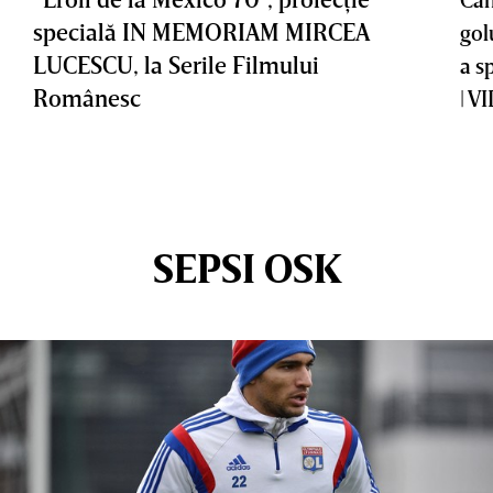
specială IN MEMORIAM MIRCEA
gol
LUCESCU, la Serile Filmului
a s
Românesc
| V
SEPSI OSK