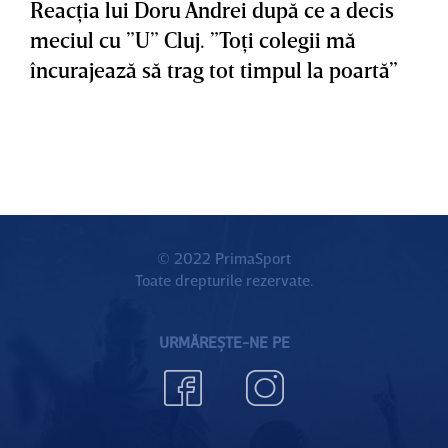
Reacţia lui Doru Andrei după ce a decis
meciul cu ”U” Cluj. ”Toţi colegii mă
încurajează să trag tot timpul la poartă”
© 2022 PrimaSport
Toate drepturile rezervate.
URMĂREȘTE-NE PE