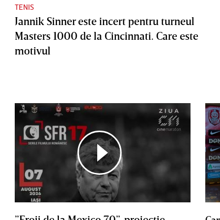
TENIS
Jannik Sinner este incert pentru turneul
Masters 1000 de la Cincinnati. Care este
motivul
”Eroii de la Mexico 70”, proiecţie
Cam