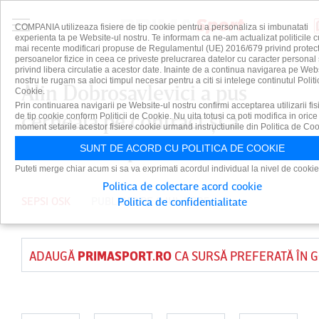
COMPANIA utilizeaza fisiere de tip cookie pentru a personaliza si imbunatati
experienta ta pe Website-ul nostru. Te informam ca ne-am actualizat politicile c
mai recente modificari propuse de Regulamentul (UE) 2016/679 privind protect
persoanelor fizice in ceea ce priveste prelucrarea datelor cu caracter personal 
privind libera circulatie a acestor date. Inainte de a continua navigarea pe Web
nostru te rugam sa aloci timpul necesar pentru a citi si intelege continutul Politi
Alin Dobrosavlevici a pus
Cookie.
Prin continuarea navigarii pe Website-ul nostru confirmi acceptarea utilizarii fis
cerneala pe contract şi a
de tip cookie conform Politicii de Cookie. Nu uita totusi ca poti modifica in orice
moment setarile acestor fisiere cookie urmand instructiunile din Politica de Coo
semnat! Surpriză mare
SUNT DE ACORD CU POLITICA DE COOKIE
Puteti merge chiar acum si sa va exprimati acordul individual la nivel de cookie
Politica de colectare acord cookie
SEPSI OSK
PUBLICAT PE 8 IUL 2025
Politica de confidentialitate
ADAUGĂ
PRIMASPORT.RO
CA SURSĂ PREFERATĂ ÎN 