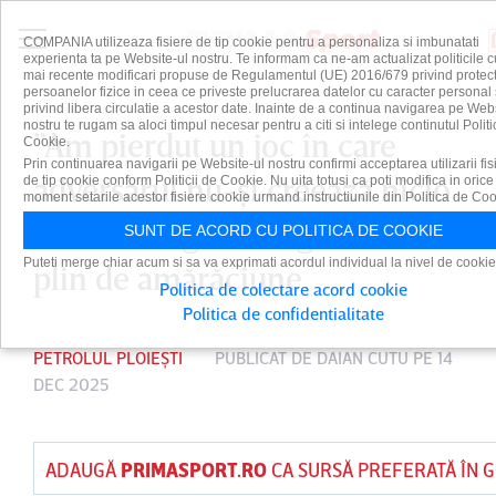
COMPANIA utilizeaza fisiere de tip cookie pentru a personaliza si imbunatati
experienta ta pe Website-ul nostru. Te informam ca ne-am actualizat politicile c
mai recente modificari propuse de Regulamentul (UE) 2016/679 privind protect
persoanelor fizice in ceea ce priveste prelucrarea datelor cu caracter personal 
privind libera circulatie a acestor date. Inainte de a continua navigarea pe Web
nostru te rugam sa aloci timpul necesar pentru a citi si intelege continutul Politi
”Am pierdut un joc în care
Cookie.
Prin continuarea navigarii pe Website-ul nostru confirmi acceptarea utilizarii fis
adversarul nu-şi creează nicio
de tip cookie conform Politicii de Cookie. Nu uita totusi ca poti modifica in orice
moment setarile acestor fisiere cookie urmand instructiunile din Politica de Coo
ocazie”. Eugen Neagoe, discurs
SUNT DE ACORD CU POLITICA DE COOKIE
Puteti merge chiar acum si sa va exprimati acordul individual la nivel de cookie
plin de amărăciune
Politica de colectare acord cookie
Politica de confidentialitate
PETROLUL PLOIEȘTI
PUBLICAT DE
DAIAN CUTU
PE 14
DEC 2025
ADAUGĂ
PRIMASPORT.RO
CA SURSĂ PREFERATĂ ÎN 