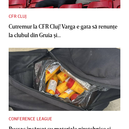
CFR CLUJ
Cutremur la CFR Cluj! Varga e gata să renunţe
la clubul din Gruia şi...
CONFERENCE LEAGUE
Rucsac încărcat cu materiale pirotehnice şi