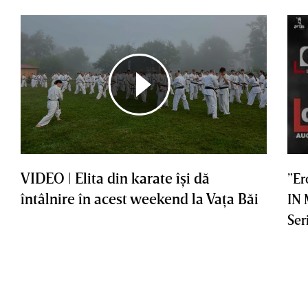
VIDEO | Elita din karate îşi dă
”Er
întâlnire în acest weekend la Vaţa Băi
IN
Ser