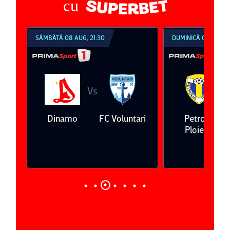
cu
SÂMBĂTĂ 08 AUG, 21:30
DUMINICĂ 09 AUG, 1
Vs
V
eda
Dinamo
FC Voluntari
Petrolul
Ploieşti