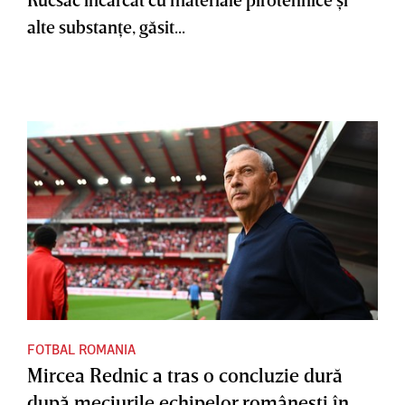
alte substanţe, găsit...
FOTBAL ROMANIA
Mircea Rednic a tras o concluzie dură
după meciurile echipelor româneşti în