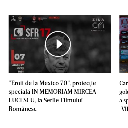
”Eroii de la Mexico 70”, proiecţie
Cam
specială IN MEMORIAM MIRCEA
gol
LUCESCU, la Serile Filmului
a s
Românesc
| V