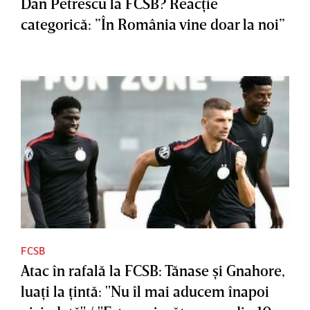
Dan Petrescu la FCSB? Reacţie
categorică: ”În România vine doar la noi”
FCSB
Atac în rafală la FCSB: Tănase şi Gnahore,
luaţi la ţintă: "Nu îl mai aducem înapoi