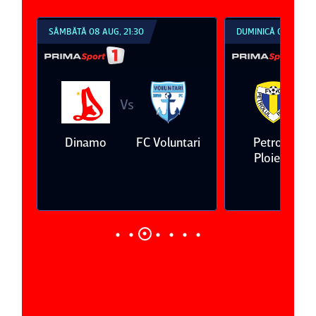
SÂMBĂTĂ 08 AUG, 21:30
DUMINICĂ 09 AUG, 1
Vs
V
eda
Dinamo
FC Voluntari
Petrolul
Ploieşti