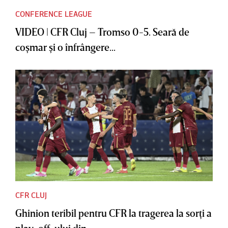
CONFERENCE LEAGUE
VIDEO | CFR Cluj – Tromso 0-5. Seară de
coşmar şi o înfrângere...
CFR CLUJ
Ghinion teribil pentru CFR la tragerea la sorţi a