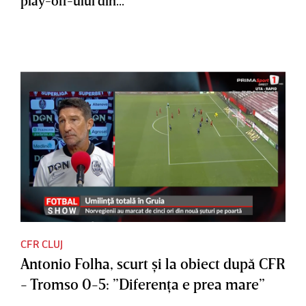
play-off-ului din...
CFR CLUJ
Antonio Folha, scurt şi la obiect după CFR
- Tromso 0-5: ”Diferenţa e prea mare”