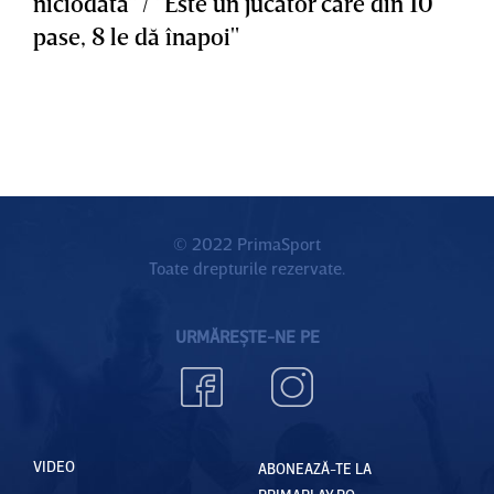
niciodată" / "Este un jucător care din 10
pase, 8 le dă înapoi"
© 2022 PrimaSport
Toate drepturile rezervate.
URMĂREȘTE-NE PE
VIDEO
ABONEAZĂ-TE LA