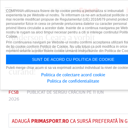
COMPANIA utilizeaza fisiere de tip cookie pentru a personaliza si imbunatati
experienta ta pe Website-ul nostru. Te informam ca ne-am actualizat politicile c
mai recente modificari propuse de Regulamentul (UE) 2016/679 privind protect
persoanelor fizice in ceea ce priveste prelucrarea datelor cu caracter personal 
privind libera circulatie a acestor date. Inainte de a continua navigarea pe Web
nostru te rugam sa aloci timpul necesar pentru a citi si intelege continutul Politi
Anderson Ceara a vorbit
Cookie.
Prin continuarea navigarii pe Website-ul nostru confirmi acceptarea utilizarii fis
pentru prima dată după
de tip cookie conform Politicii de Cookie. Nu uita totusi ca poti modifica in orice
moment setarile acestor fisiere cookie urmand instructiunile din Politica de Coo
transferul la FCSB: "Ne vedem
SUNT DE ACORD CU POLITICA DE COOKIE
Puteti merge chiar acum si sa va exprimati acordul individual la nivel de cookie
curând!"
Politica de colectare acord cookie
Politica de confidentialitate
FCSB
PUBLICAT DE
SERGIU CRĂCIUN
PE 11 IUN
2026
ADAUGĂ
PRIMASPORT.RO
CA SURSĂ PREFERATĂ ÎN 