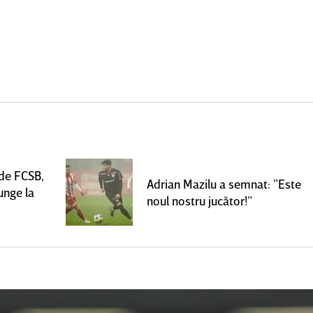
 de FCSB,
Adrian Mazilu a semnat: ”Este
unge la
noul nostru jucător!”