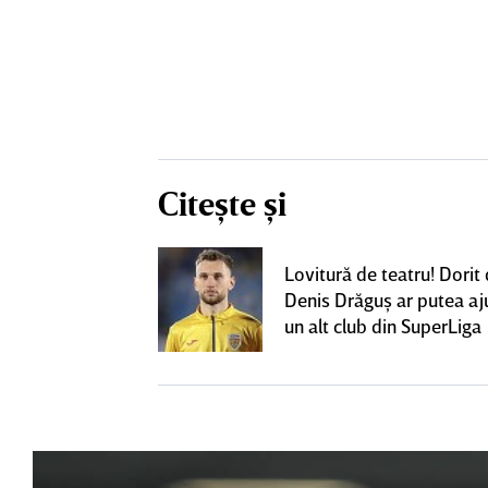
Citește și
eacţie după ce
Lovitură de teatru! Dorit
ă revină la CFR
Denis Drăguş ar putea aj
un alt club din SuperLiga