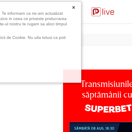
×
u. Te informam ca ne-am actualizat
izice in ceea ce priveste prelucrarea
te-ul nostru te rugam sa aloci timpul
icii de Cookie. Nu uita totusi ca poti
Transmisiunil
săptămânii c
MBĂTĂ 08 AUG, 18:30
SÂMBĂTĂ 08 AUG, 21:30