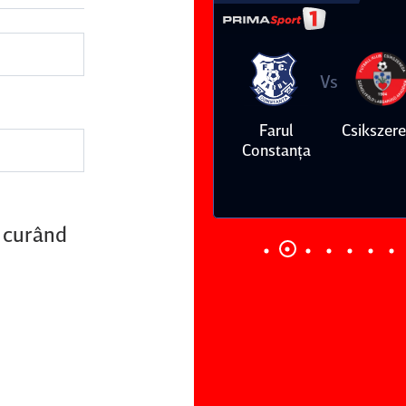
Vs
Vs
Farul
Csikszereda
Dinamo
FC Volunt
Constanţa
n curând