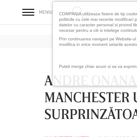
CAUTĂ
MENIU
COMPANIA utilizeaza fisiere de tip cooki
politicile cu cele mai recente modificar
datelor cu caracter personal si privind l
necesar pentru a citi si intelege continutu
Prin continuarea navigarii pe Website-ul n
modifica in orice moment setarile acestor
Puteti merge chiar acum si sa va exprimat
ANDRE ONANA 
MANCHESTER U
SURPRINZĂTO
LUNI 10 AUG, 18:30
LUNI 10 AUG, 21:3