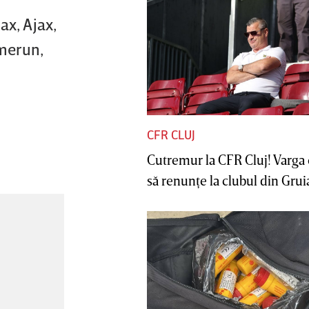
ax, Ajax,
amerun,
CFR CLUJ
Cutremur la CFR Cluj! Varga 
să renunţe la clubul din Gruia 