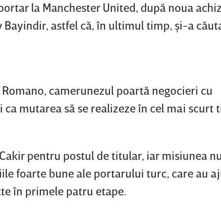
 portar la Manchester United, după noua achiz
ayindir, astfel că, în ultimul timp, şi-a cău
io Romano, camerunezul poartă negocieri cu
 ca mutarea să se realizeze în cel mai scurt 
kir pentru postul de titular, iar misiunea nu
iile foarte bune ale portarului turc, care au a
te în primele patru etape.