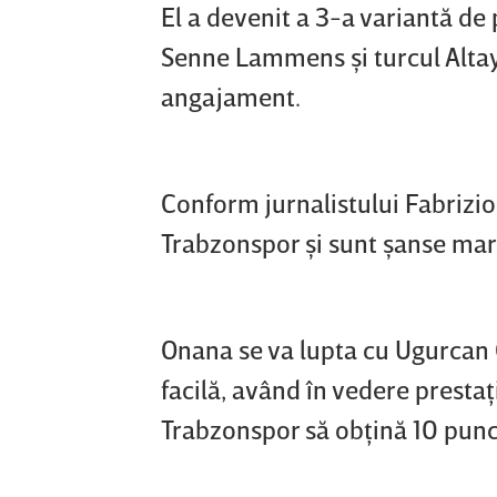
El a devenit a 3-a variantă de
Senne Lammens şi turcul Altay B
angajament.
Conform jurnalistului Fabriz
Trabzonspor şi sunt şanse mari
Onana se va lupta cu Ugurcan Ca
facilă, având în vedere prestaţ
Trabzonspor să obţină 10 punc