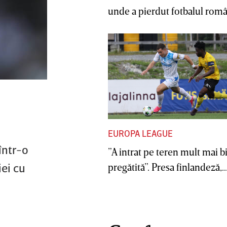
unde a pierdut fotbalul român
EUROPA LEAGUE
într-o
”A intrat pe teren mult mai b
iei cu
pregătită”. Presa finlandeză,..