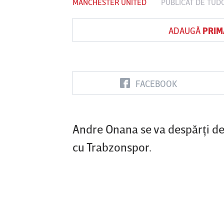
MANCHESTER UNITED
PUBLICAT DE
TUD
ADAUGĂ
PRIM
Vs
FC Botoşani
Corvinul
Sepsi OSK S
Hunedoara
Gheorghe
FACEBOOK
Andre Onana se va despărţi de
cu Trabzonspor.