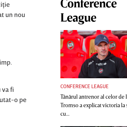
Conference
iţie
tat un nou
League
timp.
CONFERENCE LEAGUE
 va fi
Tânărul antrenor al celor de 
jutat-o pe
Tromso a explicat victoria la
cu...