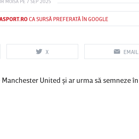
OR MOISA
PE 7 SEP 2025
ASPORT.RO
CA SURSĂ PREFERATĂ ÎN GOOGLE
Vs
Vs
f
FCSB
UTA Arad
Rapid
X
EMAIL
 Manchester United şi ar urma să semneze î