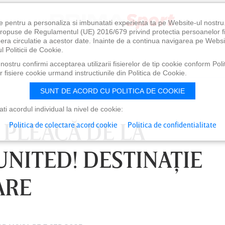
e pentru a personaliza si imbunatati experienta ta pe Website-ul nostr
i propuse de Regulamentul (UE) 2016/679 privind protectia persoanelor f
ibera circulatie a acestor date. Inainte de a continua navigarea pe Websi
l Politicii de Cookie.
ostru confirmi acceptarea utilizarii fisierelor de tip cookie conform Polit
 fisiere cookie urmand instructiunile din Politica de Cookie.
SUNT DE ACORD CU POLITICA DE COOKIE
i acordul individual la nivel de cookie:
PLEACĂ DE LA
Politica de colectare acord cookie
Politica de confidentialitate
NITED! DESTINAŢIE
ARE
0
VINERI 07 AUG, 21:00
SÂ