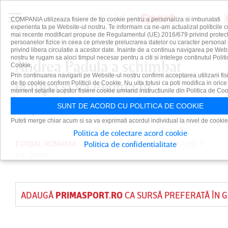
COMPANIA utilizeaza fisiere de tip cookie pentru a personaliza si imbunatati
experienta ta pe Website-ul nostru. Te informam ca ne-am actualizat politicile c
mai recente modificari propuse de Regulamentul (UE) 2016/679 privind protect
persoanelor fizice in ceea ce priveste prelucrarea datelor cu caracter personal 
privind libera circulatie a acestor date. Inainte de a continua navigarea pe Web
nostru te rugam sa aloci timpul necesar pentru a citi si intelege continutul Politi
Andrea Padula a schimbat
Cookie.
Prin continuarea navigarii pe Website-ul nostru confirmi acceptarea utilizarii fis
echipa şi va evolua în
de tip cookie conform Politicii de Cookie. Nu uita totusi ca poti modifica in orice
moment setarile acestor fisiere cookie urmand instructiunile din Politica de Coo
Superliga
SUNT DE ACORD CU POLITICA DE COOKIE
Puteti merge chiar acum si sa va exprimati acordul individual la nivel de cookie
Politica de colectare acord cookie
FOTBAL ROMANIA
PUBLICAT DE
TUDOR MOISA
PE 7
Politica de confidentialitate
IUL 2025
ADAUGĂ
PRIMASPORT.RO
CA SURSĂ PREFERATĂ ÎN 