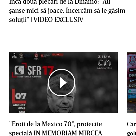
Încă două plecări de la Dinamo: "Au
şanse mici să joace. Încercăm să le găsim
soluţii" | VIDEO EXCLUSIV
”Eroii de la Mexico 70”, proiecţie
Cam
specială IN MEMORIAM MIRCEA
gol