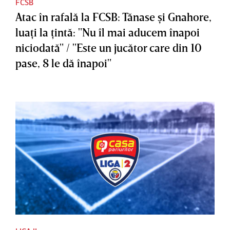
FCSB
Atac în rafală la FCSB: Tănase şi Gnahore,
luaţi la ţintă: "Nu îl mai aducem înapoi
niciodată" / "Este un jucător care din 10
pase, 8 le dă înapoi"