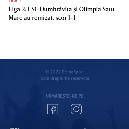
LIGA II
Liga 2: CSC Dumbrăviţa şi Olimpia Satu
Mare au remizat, scor 1-1
© 2022 PrimaSport
Toate drepturile rezervate.
URMĂREȘTE-NE PE