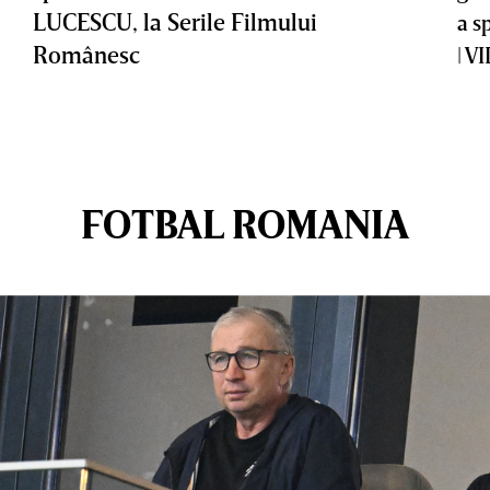
LUCESCU, la Serile Filmului
a s
Românesc
| V
FOTBAL ROMANIA