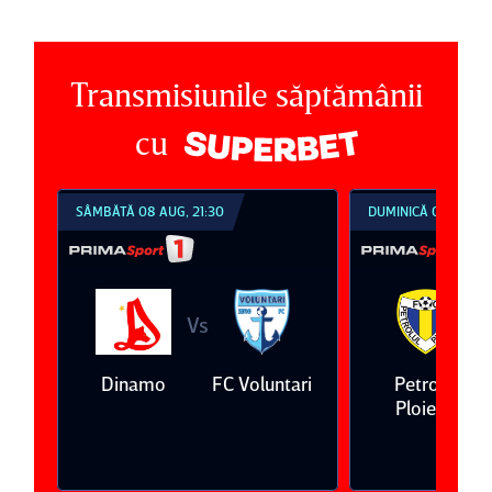
Transmisiunile săptămânii
cu
SÂMBĂTĂ 08 AUG, 21:30
DUMINICĂ 09 AUG, 1
Vs
V
eda
Dinamo
FC Voluntari
Petrolul
Ploieşti