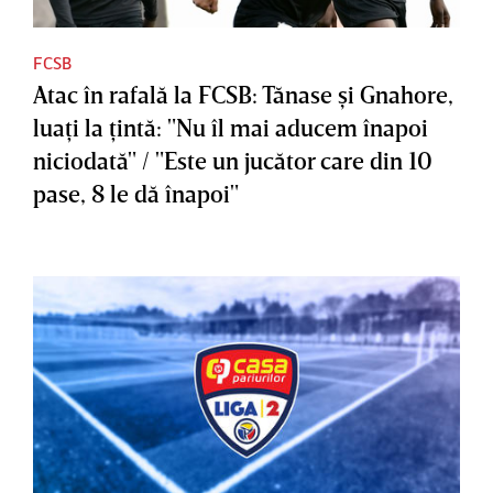
FCSB
Atac în rafală la FCSB: Tănase şi Gnahore,
luaţi la ţintă: "Nu îl mai aducem înapoi
niciodată" / "Este un jucător care din 10
pase, 8 le dă înapoi"