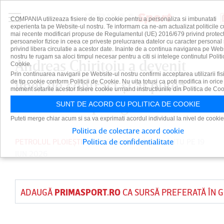
COMPANIA utilizeaza fisiere de tip cookie pentru a personaliza si imbunatati
experienta ta pe Website-ul nostru. Te informam ca ne-am actualizat politicile c
mai recente modificari propuse de Regulamentul (UE) 2016/679 privind protect
persoanelor fizice in ceea ce priveste prelucrarea datelor cu caracter personal 
privind libera circulatie a acestor date. Inainte de a continua navigarea pe Web
nostru te rugam sa aloci timpul necesar pentru a citi si intelege continutul Politi
Andreas Chiriţoiu a devenit
Cookie.
Prin continuarea navigarii pe Website-ul nostru confirmi acceptarea utilizarii fis
liber de contract şi ar putea
de tip cookie conform Politicii de Cookie. Nu uita totusi ca poti modifica in orice
moment setarile acestor fisiere cookie urmand instructiunile din Politica de Coo
semna în Superliga
SUNT DE ACORD CU POLITICA DE COOKIE
Puteti merge chiar acum si sa va exprimati acordul individual la nivel de cookie
Politica de colectare acord cookie
PETROLUL PLOIEȘTI
Politica de confidentialitate
PUBLICAT DE
DAIAN CUTU
PE 19
IUN 2026
ADAUGĂ
PRIMASPORT.RO
CA SURSĂ PREFERATĂ ÎN 