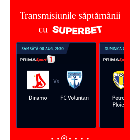
Transmisiunile săptămânii
cu
SÂMBĂTĂ 08 AUG, 21:30
DUMINICĂ 09 AUG, 1
Vs
V
eda
Dinamo
FC Voluntari
Petrolul
Ploieşti