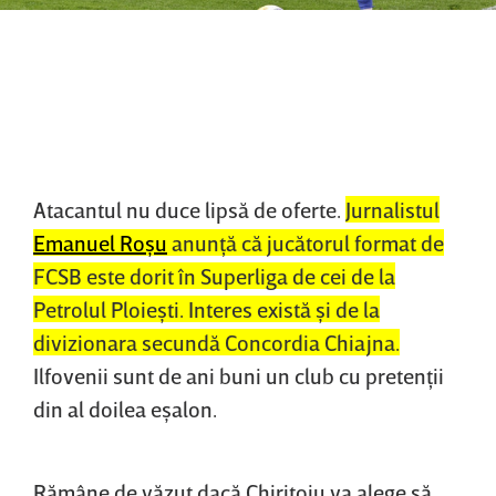
Atacantul nu duce lipsă de oferte.
Jurnalistul
Emanuel Roşu
anunţă că jucătorul format de
FCSB este dorit în Superliga de cei de la
Petrolul Ploieşti. Interes există şi de la
divizionara secundă Concordia Chiajna.
Ilfovenii sunt de ani buni un club cu pretenţii
din al doilea eşalon.
Rămâne de văzut dacă Chiriţoiu va alege să