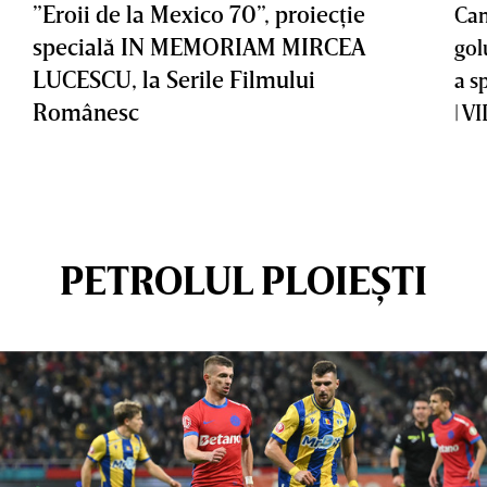
”Eroii de la Mexico 70”, proiecţie
Cam
specială IN MEMORIAM MIRCEA
gol
LUCESCU, la Serile Filmului
a s
Românesc
| V
PETROLUL PLOIEȘTI