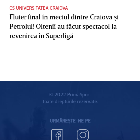
CS UNIVERSITATEA CRAIOVA
Fluier final în meciul dintre Craiova şi
Petrolul! Oltenii au făcut spectacol la
revenirea în Superligă
© 2022 PrimaSport
Toate drepturile rezervate.
URMĂREȘTE-NE PE