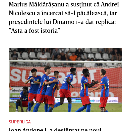
Marius Măldărăşanu a susţinut că Andrei
Nicolescu a încercat să-l păcălească, iar
preşedintele lui Dinamo i-a dat replica:
”Asta a fost istoria”
SUPERLIGA
Ioan Andone l-a desfiinţat pe noul