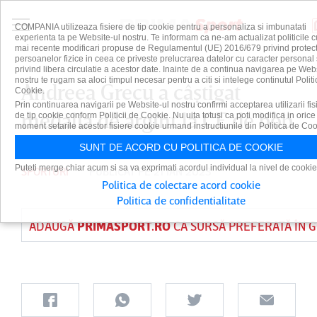
COMPANIA utilizeaza fisiere de tip cookie pentru a personaliza si imbunatati
experienta ta pe Website-ul nostru. Te informam ca ne-am actualizat politicile c
mai recente modificari propuse de Regulamentul (UE) 2016/679 privind protect
persoanelor fizice in ceea ce priveste prelucrarea datelor cu caracter personal 
privind libera circulatie a acestor date. Inainte de a continua navigarea pe Web
nostru te rugam sa aloci timpul necesar pentru a citi si intelege continutul Politi
Andreea Grecu a câştigat
Cookie.
Prin continuarea navigarii pe Website-ul nostru confirmi acceptarea utilizarii fis
medalia de argint la CE de bob
de tip cookie conform Politicii de Cookie. Nu uita totusi ca poti modifica in orice
moment setarile acestor fisiere cookie urmand instructiunile din Politica de Coo
SUNT DE ACORD CU POLITICA DE COOKIE
Puteti merge chiar acum si sa va exprimati acordul individual la nivel de cookie
SPORTURI
PUBLICAT PE 21 IAN 2023
Politica de colectare acord cookie
Politica de confidentialitate
ADAUGĂ
PRIMASPORT.RO
CA SURSĂ PREFERATĂ ÎN 