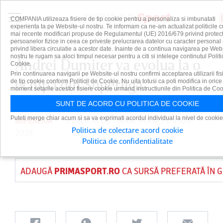
COMPANIA utilizeaza fisiere de tip cookie pentru a personaliza si imbunatati
experienta ta pe Website-ul nostru. Te informam ca ne-am actualizat politicile c
mai recente modificari propuse de Regulamentul (UE) 2016/679 privind protect
persoanelor fizice in ceea ce priveste prelucrarea datelor cu caracter personal 
privind libera circulatie a acestor date. Inainte de a continua navigarea pe Web
nostru te rugam sa aloci timpul necesar pentru a citi si intelege continutul Politi
Andrei Dumiter va evolua la o
Cookie.
Prin continuarea navigarii pe Website-ul nostru confirmi acceptarea utilizarii fis
echipă din Superliga
de tip cookie conform Politicii de Cookie. Nu uita totusi ca poti modifica in orice
moment setarile acestor fisiere cookie urmand instructiunile din Politica de Coo
SUNT DE ACORD CU POLITICA DE COOKIE
Puteti merge chiar acum si sa va exprimati acordul individual la nivel de cookie
SUPERLIGA
PUBLICAT DE
TUDOR MOISA
PE 4 IUN
Politica de colectare acord cookie
2025
Politica de confidentialitate
ADAUGĂ
PRIMASPORT.RO
CA SURSĂ PREFERATĂ ÎN 