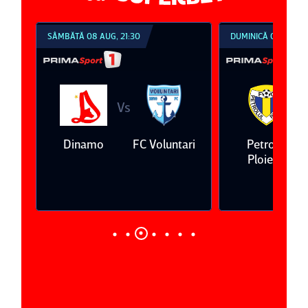
SÂMBĂTĂ 08 AUG, 21:30
DUMINICĂ 09 AUG, 1
Vs
V
eda
Dinamo
FC Voluntari
Petrolul
Ploieşti