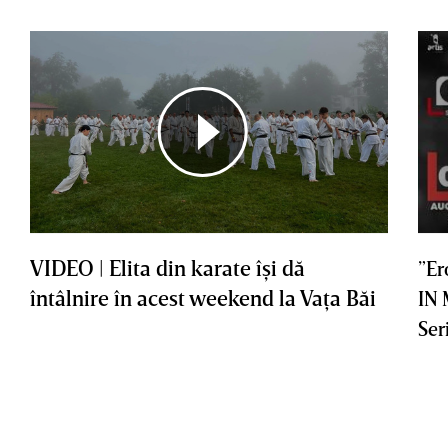
VIDEO | Elita din karate îşi dă
”Er
întâlnire în acest weekend la Vaţa Băi
IN
Ser