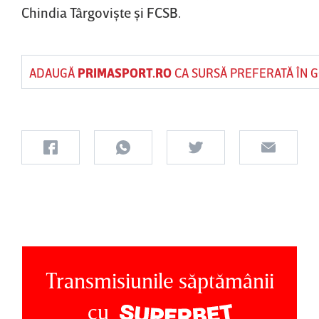
Chindia Târgovişte şi FCSB.
ADAUGĂ
PRIMASPORT.RO
CA SURSĂ PREFERATĂ ÎN 
Transmisiunile săptămânii
cu