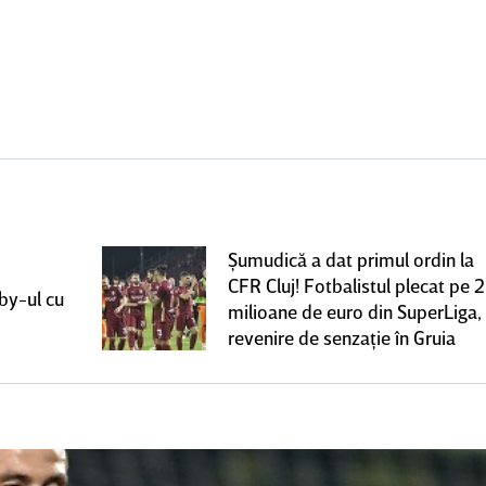
Şumudică a dat primul ordin la
CFR Cluj! Fotbalistul plecat pe 2
rby-ul cu
milioane de euro din SuperLiga,
revenire de senzaţie în Gruia