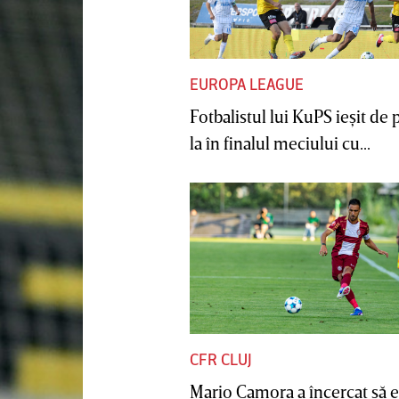
EUROPA LEAGUE
Fotbalistul lui KuPS ieşit de 
la în finalul meciului cu...
CFR CLUJ
Mario Camora a încercat să e