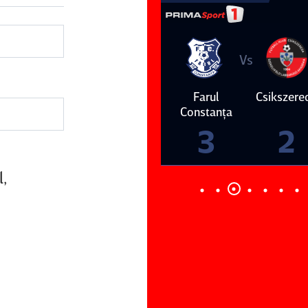
Vs
Vs
Farul
Csikszereda
Dinamo
FC Volunt
Constanţa
4
0
3
2
l,