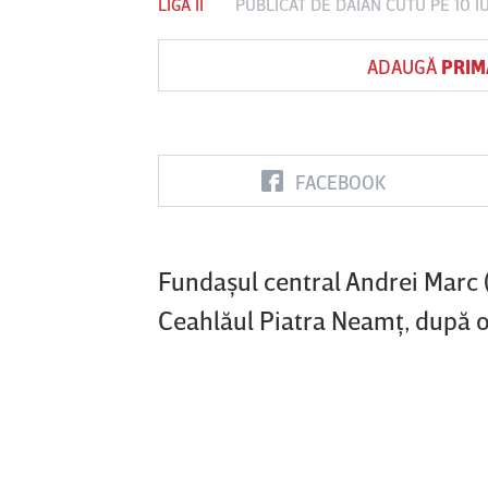
LIGA II
PUBLICAT DE
DAIAN CUTU
PE 10 I
ADAUGĂ
PRIM
Vs
FC Botoşani
Corvinul
Sepsi OSK S
Hunedoara
Gheorghe
FACEBOOK
Fundaşul central Andrei Marc (
Ceahlăul Piatra Neamţ, după o