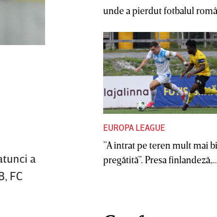
unde a pierdut fotbalul român
EUROPA LEAGUE
”A intrat pe teren mult mai b
atunci a
pregătită”. Presa finlandeză,..
B, FC