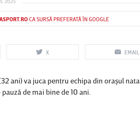
UL 2025
ASPORT.RO
CA SURSĂ PREFERATĂ ÎN GOOGLE
Vs
Vs
f
FCSB
UTA Arad
Rapid
X
EMAIL
0
0
32 ani) va juca pentru echipa din oraşul nata
 pauză de mai bine de 10 ani.