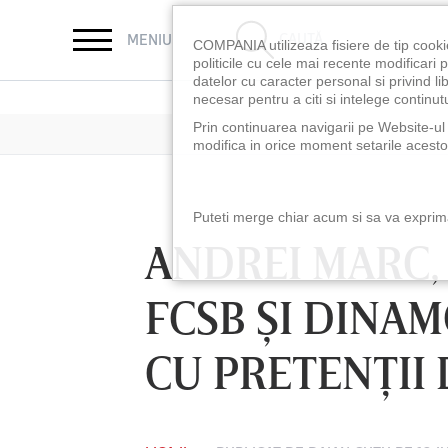
CAUTĂ
MENIU
COMPANIA utilizeaza fisiere de tip cooki
politicile cu cele mai recente modificar
datelor cu caracter personal si privind l
necesar pentru a citi si intelege continutu
Prin continuarea navigarii pe Website-ul n
modifica in orice moment setarile acestor
Puteti merge chiar acum si sa va exprimat
ANDREI MARC,
FCSB ŞI DINAM
CU PRETENŢII 
LUNI 10 AUG, 18:30
LUNI 10 AUG, 21:3