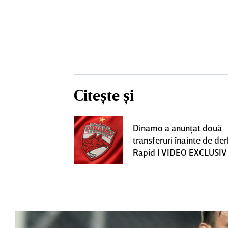
Citește și
construcţia!
Dinamo a anunţat două
 care Marius
transferuri înainte de de
t
Rapid | VIDEO EXCLUSIV