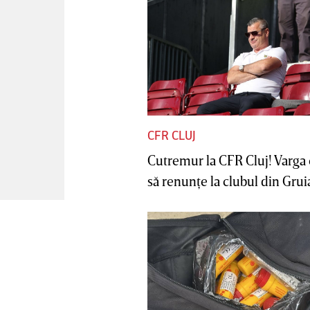
CFR CLUJ
Cutremur la CFR Cluj! Varga 
să renunţe la clubul din Gruia 