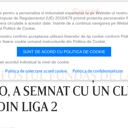
e pentru a personaliza si imbunatati experienta ta pe Website-ul nostr
i propuse de Regulamentul (UE) 2016/679 privind protectia persoanelor f
ibera circulatie a acestor date. Inainte de a continua navigarea pe Websi
l Politicii de Cookie.
ostru confirmi acceptarea utilizarii fisierelor de tip cookie conform Polit
 fisiere cookie urmand instructiunile din Politica de Cookie.
SUNT DE ACORD CU POLITICA DE COOKIE
i acordul individual la nivel de cookie:
 FOSTUL FUNDAŞ DE L
Politica de colectare acord cookie
Politica de confidentialitate
O, A SEMNAT CU UN C
DIN LIGA 2
0
VINERI 07 AUG, 21:00
SÂ