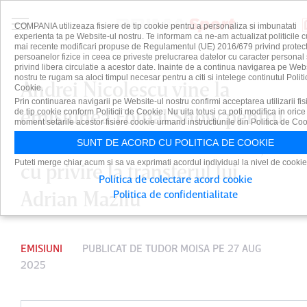
COMPANIA utilizeaza fisiere de tip cookie pentru a personaliza si imbunatati
experienta ta pe Website-ul nostru. Te informam ca ne-am actualizat politicile c
mai recente modificari propuse de Regulamentul (UE) 2016/679 privind protect
persoanelor fizice in ceea ce priveste prelucrarea datelor cu caracter personal 
privind libera circulatie a acestor date. Inainte de a continua navigarea pe Web
nostru te rugam sa aloci timpul necesar pentru a citi si intelege continutul Politi
Andrei Nicolescu vine la
Cookie.
Prin continuarea navigarii pe Website-ul nostru confirmi acceptarea utilizarii fis
emisiunea Fotbal Show pentru
de tip cookie conform Politicii de Cookie. Nu uita totusi ca poti modifica in orice
moment setarile acestor fisiere cookie urmand instructiunile din Politica de Coo
a dezvălui ultimele informaţii
SUNT DE ACORD CU POLITICA DE COOKIE
Puteti merge chiar acum si sa va exprimati acordul individual la nivel de cookie
cu privire la transferul lui
Politica de colectare acord cookie
Adrian Mazilu
Politica de confidentialitate
EMISIUNI
PUBLICAT DE
TUDOR MOISA
PE 27 AUG
2025