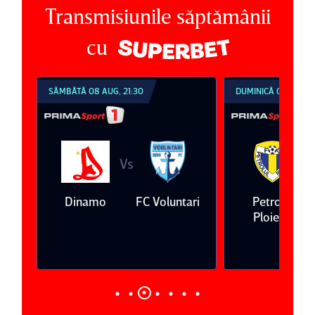
Transmisiunile săptămânii
cu
SÂMBĂTĂ 08 AUG, 21:30
DUMINICĂ 09 AUG, 1
Vs
V
eda
Dinamo
FC Voluntari
Petrolul
Ploieşti