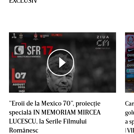
EXCLUSIV
”Eroii de la Mexico 70”, proiecţie
Cam
specială IN MEMORIAM MIRCEA
gol
LUCESCU, la Serile Filmului
a s
Românesc
| V