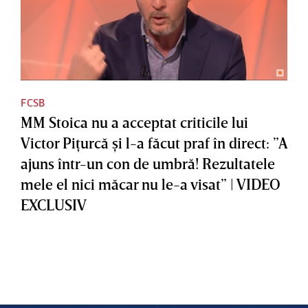
FCSB
MM Stoica nu a acceptat criticile lui
Victor Piţurcă şi l-a făcut praf în direct: ”A
ajuns într-un con de umbră! Rezultatele
mele el nici măcar nu le-a visat” | VIDEO
EXCLUSIV