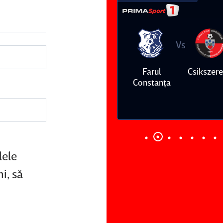
Vs
Vs
Farul
Csikszereda
Dinamo
FC Volunt
Constanţa
lele
i, să