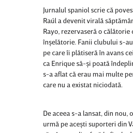
Jurnalul spaniol scrie că povest
Raúl a devenit virală săptămâna
Rayo, rezervaseră o călătorie c
înşelătorie. Fanii clubului s-a
pe care îi plătiseră în avans ce
ca Enrique să-şi poată îndepli
s-a aflat că erau mai multe p
care nu a existat niciodată.
De aceea s-a lansat, din nou,
urmă pe aceşti suporteri din V