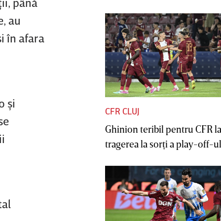
ii, până
e, au
i în afara
o şi
CFR CLUJ
se
Ghinion teribil pentru CFR l
ii
tragerea la sorţi a play-off-ul
tal