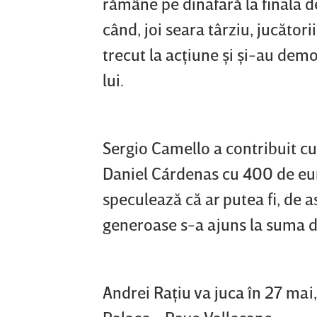
rămâne pe dinafară la finala de
când, joi seara târziu, jucători
trecut la acţiune şi şi-au demon
lui.
Sergio Camello a contribuit cu
Daniel Cárdenas cu 400 de eur
speculează că ar putea fi, de a
generoase s-a ajuns la suma de
Andrei Raţiu va juca în 27 mai,