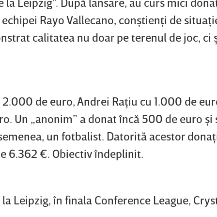
 la Leipzig”. După lansare, au curs mici donaţ
i echipei Rayo Vallecano, conştienţi de situaţi
strat calitatea nu doar pe terenul de joc, ci ş
 2.000 de euro, Andrei Raţiu cu 1.000 de eur
o. Un „anonim” a donat încă 500 de euro şi 
semenea, un fotbalist. Datorită acestor donaţ
 6.362 €. Obiectiv îndeplinit.
 la Leipzig, în finala Conference League, Crys