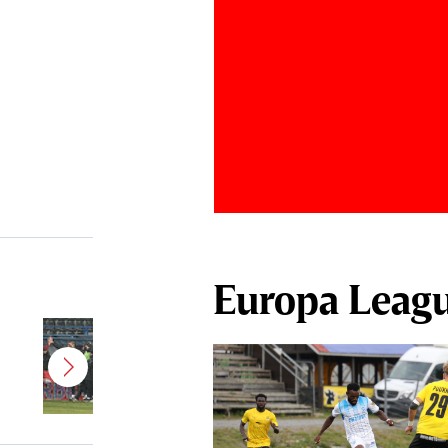
Europa Leag
Jucătorul dorit de Pancu în
Giuleşti vrea să rupă contractul cu
CFR Cluj: ”A făcut notificare la
club”