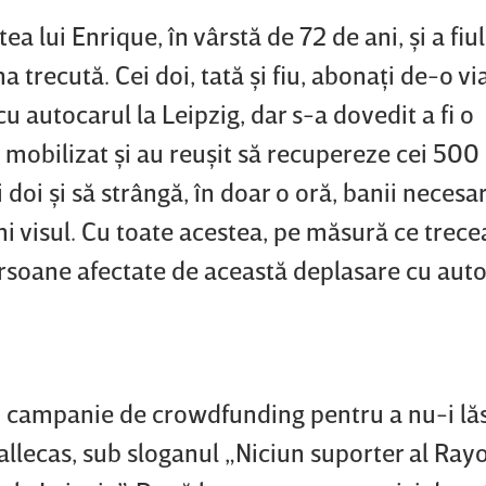
ea lui Enrique, în vârstă de 72 de ani, şi a fiu
 trecută. Cei doi, tată şi fiu, abonaţi de-o via
u autocarul la Leipzig, dar s-a dovedit a fi o
u mobilizat şi au reuşit să recupereze cei 500
i doi şi să strângă, în doar o oră, banii necesa
ni visul. Cu toate acestea, pe măsură ce trece
ersoane afectate de această deplasare cu aut
 o campanie de crowdfunding pentru a nu-i lăs
allecas, sub sloganul „Niciun suporter al Ray