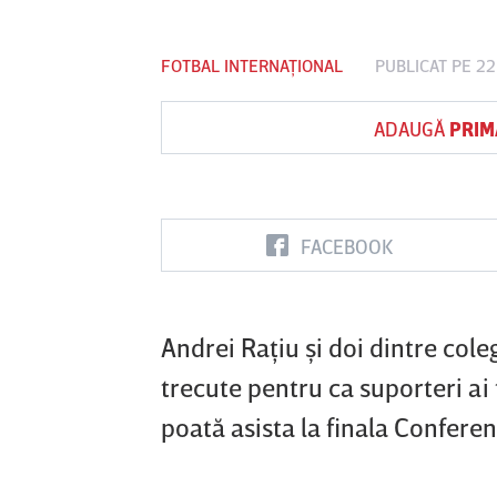
FOTBAL INTERNAȚIONAL
PUBLICAT PE 22
Vs
ADAUGĂ
PRIM
FC Botoşani
Corvinul
Sepsi OSK S
Hunedoara
Gheorghe
FACEBOOK
Andrei Raţiu şi doi dintre coleg
trecute pentru ca suporteri ai 
poată asista la finala Confere