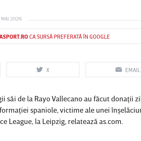
 MAI 2026
Vs
Vs
ASPORT.RO
CA SURSĂ PREFERATĂ ÎN GOOGLE
f
FCSB
UTA Arad
Rapid
X
EMAIL
ii săi de la Rayo Vallecano au făcut donaţii zi
formaţiei spaniole, victime ale unei înşelăciun
nce League, la Leipzig, relatează as.com.