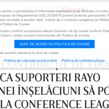
e pentru a personaliza si imbunatati experienta ta pe Website-ul nostr
i propuse de Regulamentul (UE) 2016/679 privind protectia persoanelor f
ibera circulatie a acestor date. Inainte de a continua navigarea pe Websi
l Politicii de Cookie.
ostru confirmi acceptarea utilizarii fisierelor de tip cookie conform Polit
 fisiere cookie urmand instructiunile din Politica de Cookie.
SUNT DE ACORD CU POLITICA DE COOKIE
i acordul individual la nivel de cookie:
 CONTRIBUŢIE DE 1.00
Politica de colectare acord cookie
Politica de confidentialitate
CA SUPORTERI RAYO
NEI ÎNŞELĂCIUNI SĂ P
NALA CONFERENCE LEA
0
VINERI 07 AUG, 21:00
SÂ