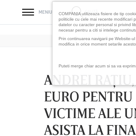
CAUTĂ
MENIU
COMPANIA utilizeaza fisiere de tip cooki
politicile cu cele mai recente modificar
datelor cu caracter personal si privind l
necesar pentru a citi si intelege continutu
Prin continuarea navigarii pe Website-ul n
modifica in orice moment setarile acestor
Puteti merge chiar acum si sa va exprimat
ANDREI RAŢIU,
EURO PENTRU 
VICTIME ALE U
ASISTA LA FI
LUNI 10 AUG, 18:30
LUNI 10 AUG, 21:3