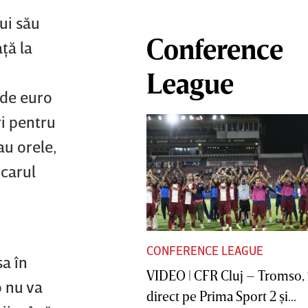
lui său
Conference
ţă la
League
 de euro
ri pentru
au orele,
ocarul
CONFERENCE LEAGUE
a în
VIDEO | CFR Cluj – Tromso, 
o nu va
direct pe Prima Sport 2 şi...