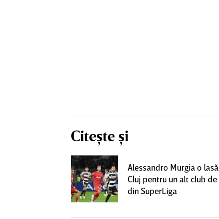
Citește și
lecat de la
Alessandro Murgia o lasă
t cu alt club
Cluj pentru un alt club de 
lt succes"
din SuperLiga