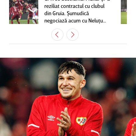
reziliat contractul cu clubul
din Gruia. Şumudică
negociază acum cu Neluţu
Varga, care mai are o
variantă pentru banca tehnică
| EXCLUSIV