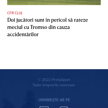
CFR CLUJ
Doi jucători sunt în pericol să rateze
meciul cu Tromso din cauza
accidentărilor
© 2022 PrimaSport
Toate drepturile rezervate.
URMĂREȘTE-NE PE