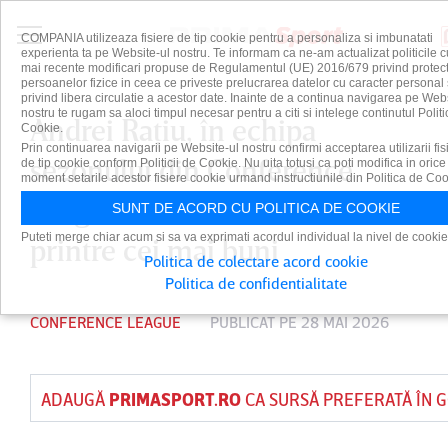
COMPANIA utilizeaza fisiere de tip cookie pentru a personaliza si imbunatati
experienta ta pe Website-ul nostru. Te informam ca ne-am actualizat politicile c
mai recente modificari propuse de Regulamentul (UE) 2016/679 privind protect
persoanelor fizice in ceea ce priveste prelucrarea datelor cu caracter personal 
privind libera circulatie a acestor date. Inainte de a continua navigarea pe Web
nostru te rugam sa aloci timpul necesar pentru a citi si intelege continutul Politi
Andrei Raţiu, în echipa
Cookie.
Prin continuarea navigarii pe Website-ul nostru confirmi acceptarea utilizarii fis
sezonului din Conference
de tip cookie conform Politicii de Cookie. Nu uita totusi ca poti modifica in orice
moment setarile acestor fisiere cookie urmand instructiunile din Politica de Coo
League! UEFA l-a inclus
SUNT DE ACORD CU POLITICA DE COOKIE
Puteti merge chiar acum si sa va exprimati acordul individual la nivel de cookie
printre cei mai buni
Politica de colectare acord cookie
Politica de confidentialitate
CONFERENCE LEAGUE
PUBLICAT PE 28 MAI 2026
ADAUGĂ
PRIMASPORT.RO
CA SURSĂ PREFERATĂ ÎN 