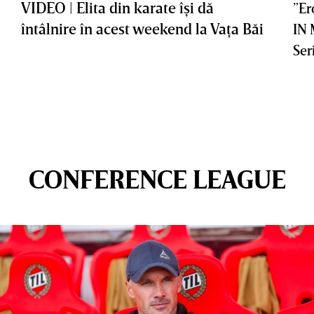
VIDEO | Elita din karate îşi dă
”Er
întâlnire în acest weekend la Vaţa Băi
IN
Ser
CONFERENCE LEAGUE