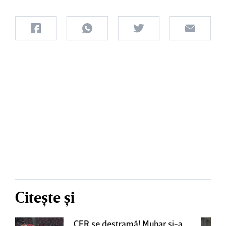
Citește și
CFR se destramă! Muhar şi-a