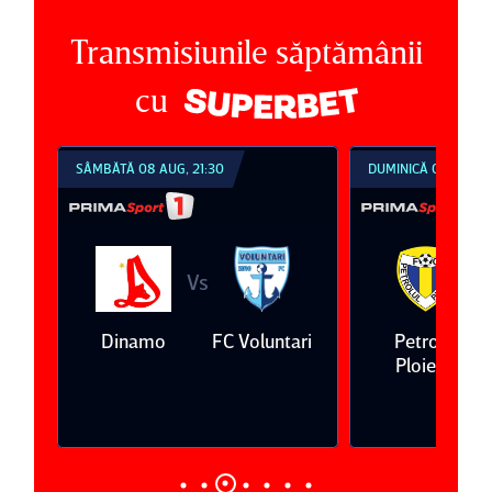
Transmisiunile săptămânii
cu
SÂMBĂTĂ 08 AUG, 21:30
DUMINICĂ 09 AUG, 1
Vs
V
eda
Dinamo
FC Voluntari
Petrolul
Ploieşti