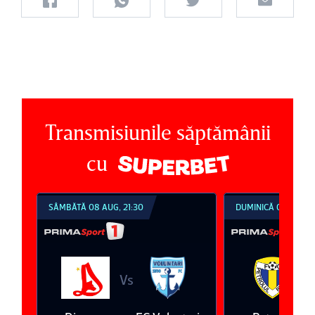
Transmisiunile săptămânii
cu
SÂMBĂTĂ 08 AUG, 21:30
DUMINICĂ 09 AUG, 18:30
Vs
Vs