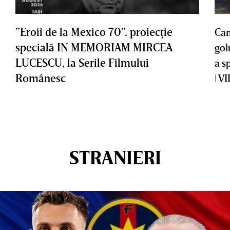
”Eroii de la Mexico 70”, proiecţie
Cam
specială IN MEMORIAM MIRCEA
gol
LUCESCU, la Serile Filmului
a s
Românesc
| V
STRANIERI