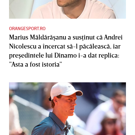
ORANGESPORT.RO
Marius Măldărăşanu a susţinut că Andrei
Nicolescu a încercat să-l păcălească, iar
preşedintele lui Dinamo i-a dat replica:
”Asta a fost istoria”