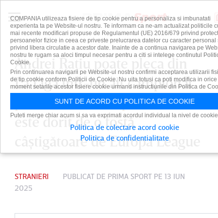
COMPANIA utilizeaza fisiere de tip cookie pentru a personaliza si imbunatati
experienta ta pe Website-ul nostru. Te informam ca ne-am actualizat politicile c
mai recente modificari propuse de Regulamentul (UE) 2016/679 privind protect
persoanelor fizice in ceea ce priveste prelucrarea datelor cu caracter personal 
privind libera circulatie a acestor date. Inainte de a continua navigarea pe Web
nostru te rugam sa aloci timpul necesar pentru a citi si intelege continutul Politi
Andrei Raţiu poate pleca din
Cookie.
Prin continuarea navigarii pe Website-ul nostru confirmi acceptarea utilizarii fis
La Liga într-un alt campionat
de tip cookie conform Politicii de Cookie. Nu uita totusi ca poti modifica in orice
moment setarile acestor fisiere cookie urmand instructiunile din Politica de Coo
puternic din Europa! „Sonic”
SUNT DE ACORD CU POLITICA DE COOKIE
Puteti merge chiar acum si sa va exprimati acordul individual la nivel de cookie
este dorit de o fostă
Politica de colectare acord cookie
câştigătoare de Europa League
Politica de confidentialitate
STRANIERI
PUBLICAT DE
PRIMA SPORT
PE 13 IUN
2025