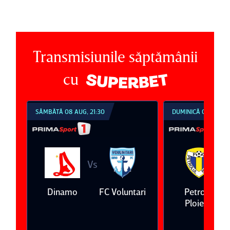
Transmisiunile săptămânii
cu
SÂMBĂTĂ 08 AUG, 21:30
DUMINICĂ 09 AUG, 1
Vs
V
eda
Dinamo
FC Voluntari
Petrolul
Ploieşti