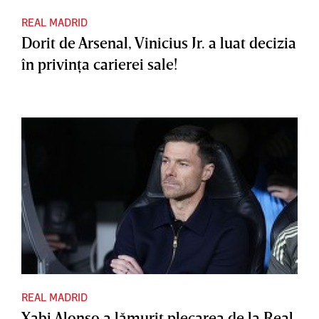
REAL MADRID
Dorit de Arsenal, Vinicius Jr. a luat decizia
în privinţa carierei sale!
REAL MADRID
Xabi Alonso a lămurit plecarea de la Real