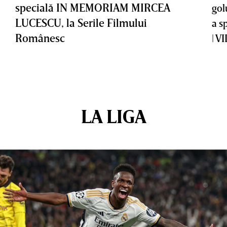
specială IN MEMORIAM MIRCEA
gol
LUCESCU, la Serile Filmului
a s
Românesc
| V
LA LIGA