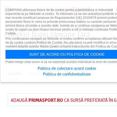
COMPANIA utilizeaza fisiere de tip cookie pentru a personaliza si imbunatati
experienta ta pe Website-ul nostru. Te informam ca ne-am actualizat politicile c
mai recente modificari propuse de Regulamentul (UE) 2016/679 privind protect
persoanelor fizice in ceea ce priveste prelucrarea datelor cu caracter personal 
privind libera circulatie a acestor date. Inainte de a continua navigarea pe Web
nostru te rugam sa aloci timpul necesar pentru a citi si intelege continutul Politi
Andrei Raţiu rămâne fără
Cookie.
Prin continuarea navigarii pe Website-ul nostru confirmi acceptarea utilizarii fis
antrenor! Inigo Perez
de tip cookie conform Politicii de Cookie. Nu uita totusi ca poti modifica in orice
moment setarile acestor fisiere cookie urmand instructiunile din Politica de Coo
părăseşte Rayo Vallecano
SUNT DE ACORD CU POLITICA DE COOKIE
Puteti merge chiar acum si sa va exprimati acordul individual la nivel de cookie
Politica de colectare acord cookie
LA LIGA
PUBLICAT DE
DAIAN CUTU
PE 29 MAI
Politica de confidentialitate
2026
ADAUGĂ
PRIMASPORT.RO
CA SURSĂ PREFERATĂ ÎN 