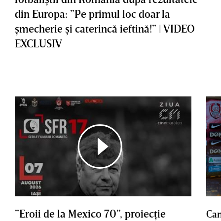
din Europa: ”Pe primul loc doar la
şmecherie şi caterincă ieftină!” | VIDEO
EXCLUSIV
”Eroii de la Mexico 70”, proiecţie
Cam