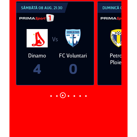
SÂMBĂTĂ 08 AUG, 21:30
DUMINICĂ 09 AUG, 1
Vs
V
eda
Dinamo
FC Voluntari
Petrolul
Ploieşti
4
0