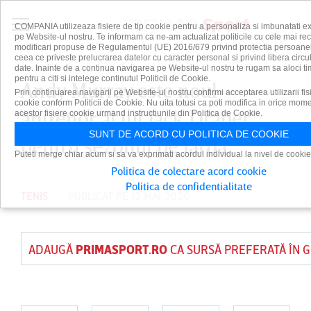
COMPANIA utilizeaza fisiere de tip cookie pentru a personaliza si imbunatati ex
pe Website-ul nostru. Te informam ca ne-am actualizat politicile cu cele mai re
modificari propuse de Regulamentul (UE) 2016/679 privind protectia persoanelo
ceea ce priveste prelucrarea datelor cu caracter personal si privind libera circu
date. Inainte de a continua navigarea pe Website-ul nostru te rugam sa aloci t
pentru a citi si intelege continutul Politicii de Cookie.
Andy Murray este noul
Prin continuarea navigarii pe Website-ul nostru confirmi acceptarea utilizarii fisi
cookie conform Politicii de Cookie. Nu uita totusi ca poti modifica in orice mome
antrenor al lui Jack Draper
acestor fisiere cookie urmand instructiunile din Politica de Cookie.
SUNT DE ACORD CU POLITICA DE COOKIE
pentru sezonul pe iarbă
Puteti merge chiar acum si sa va exprimati acordul individual la nivel de cookie
Politica de colectare acord cookie
Politica de confidentialitate
TENIS
PUBLICAT PE 12 MAI 2026
ADAUGĂ
PRIMASPORT.RO
CA SURSĂ PREFERATĂ ÎN 