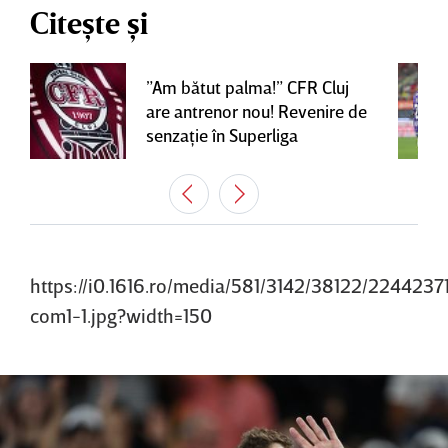
Citește și
”Am bătut palma!” CFR Cluj
are antrenor nou! Revenire de
senzaţie în Superliga
https://i0.1616.ro/media/581/3142/38122/2244237
com1-1.jpg?width=150