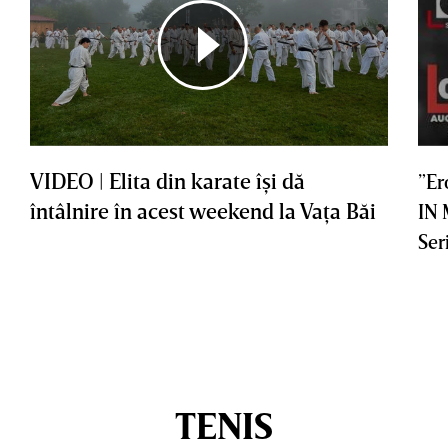
VIDEO | Elita din karate îşi dă
”Er
întâlnire în acest weekend la Vaţa Băi
IN
Ser
TENIS