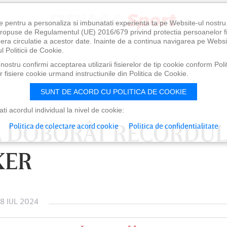
e pentru a personaliza si imbunatati experienta ta pe Website-ul nostr
i propuse de Regulamentul (UE) 2016/679 privind protectia persoanelor f
ibera circulatie a acestor date. Inainte de a continua navigarea pe Websi
l Politicii de Cookie.
ostru confirmi acceptarea utilizarii fisierelor de tip cookie conform Polit
 fisiere cookie urmand instructiunile din Politica de Cookie.
SUNT DE ACORD CU POLITICA DE COOKIE
i acordul individual la nivel de cookie:
A DOBORÂT RECORDUL
Politica de colectare acord cookie
Politica de confidentialitate
KER
8 IUL 2024
0
VINERI 07 AUG, 21:00
SÂ