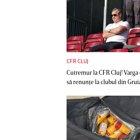
CFR CLUJ
Cutremur la CFR Cluj! Varga 
să renunţe la clubul din Gruia 