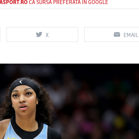
ASPORT.RO
CA SURSĂ PREFERATĂ ÎN GOOGLE
Vs
Vs
X
EMAIL
f
FCSB
UTA Arad
Rapid
0
0