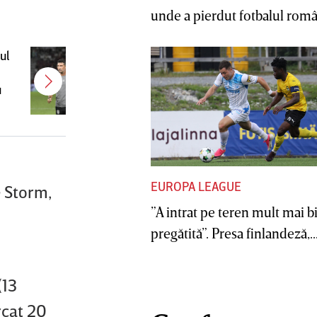
unde a pierdut fotbalul român
ul
Antonio Folha a fost demis de la
u
CFR Cluj! Alţi 3 jucători sunt OUT
EUROPA LEAGUE
e Storm,
”A intrat pe teren mult mai b
pregătită”. Presa finlandeză,..
(13
rcat 20