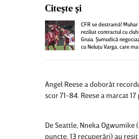
Citește și
ta pentru banca
CFR se destramă! Muhar 
strul cu
reziliat contractul cu club
l a decolat
Gruia. Şumudică negoci
gocierile finale
cu Neluţu Varga, care mai
variantă pentru banca teh
EXCLUSIV
Angel Reese a doborât recordu
scor 71-84. Reese a marcat 17 
De Seattle, Nneka Ogwumike (2
puncte, 13 recuperări) au reşi