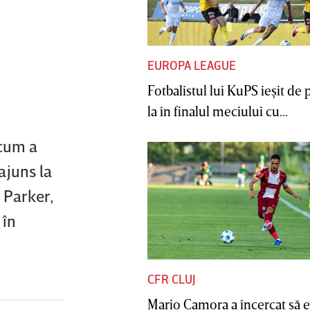
EUROPA LEAGUE
Fotbalistul lui KuPS ieşit de 
la în finalul meciului cu...
acum a
ajuns la
 Parker,
 în
CFR CLUJ
Mario Camora a încercat să e