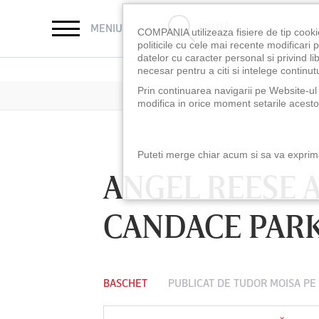
CAUTĂ
MENIU
COMPANIA utilizeaza fisiere de tip cooki
politicile cu cele mai recente modificar
datelor cu caracter personal si privind l
necesar pentru a citi si intelege continutu
Prin continuarea navigarii pe Website-ul n
modifica in orice moment setarile acestor
Puteti merge chiar acum si sa va exprimat
ANGEL REESE 
CANDACE PAR
BASCHET
PUBLICAT DE
TUDOR MOISA
PE 
LUNI 10 AUG, 18:30
LUNI 10 AUG, 21:3