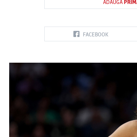
ADAUGĂ
PRIM
Vs
FACEBOOK
FC Botoşani
Corvinul
Sepsi OSK S
Hunedoara
Gheorghe