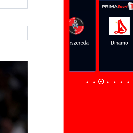
Vs
Vs
Farul
Csikszereda
Dinamo
FC Volunt
Constanţa