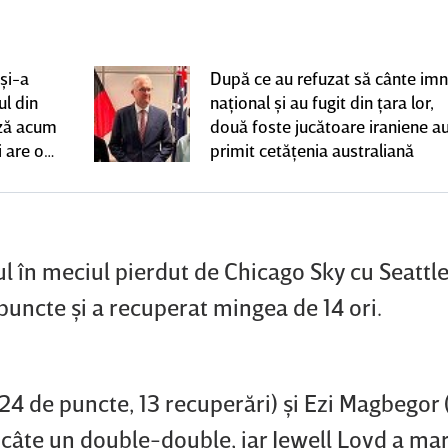
şi-a
După ce au refuzat să cânte imn
ul din
naţional şi au fugit din ţara lor,
ază acum
două foste jucătoare iraniene a
 are o
primit cetăţenia australiană
nică |
l în meciul pierdut de Chicago Sky cu Seattl
puncte şi a recuperat mingea de 14 ori.
4 de puncte, 13 recuperări) şi Ezi Magbegor 
t câte un double-double, iar Jewell Loyd a ma