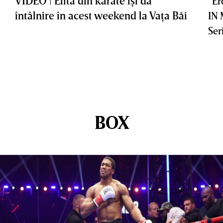
VIDEO | Elita din karate îşi dă
”Er
întâlnire în acest weekend la Vaţa Băi
IN
Ser
BOX