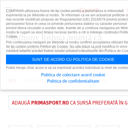
COMPANIA utilizeaza fisiere de tip cookie pentru a personaliza si imbunatati
experienta ta pe Website-ul nostru. Te informam ca ne-am actualizat politicile c
mai recente modificari propuse de Regulamentul (UE) 2016/679 privind protect
persoanelor fizice in ceea ce priveste prelucrarea datelor cu caracter personal 
privind libera circulatie a acestor date. Inainte de a continua navigarea pe Web
nostru te rugam sa aloci timpul necesar pentru a citi si intelege continutul Politi
Anthony Joshua anunţă că
Cookie.
Prin continuarea navigarii pe Website-ul nostru confirmi acceptarea utilizarii fis
următorul său meci va avea
de tip cookie conform Politicii de Cookie. Nu uita totusi ca poti modifica in orice
moment setarile acestor fisiere cookie urmand instructiunile din Politica de Coo
loc în septembrie
SUNT DE ACORD CU POLITICA DE COOKIE
Puteti merge chiar acum si sa va exprimati acordul individual la nivel de cookie
Politica de colectare acord cookie
BOX
PUBLICAT DE
DAIAN CUTU
PE 27 APR 2024
Politica de confidentialitate
ADAUGĂ
PRIMASPORT.RO
CA SURSĂ PREFERATĂ ÎN 