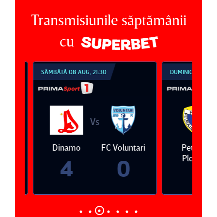
Transmisiunile săptămânii
cu
SÂMBĂTĂ 08 AUG, 21:30
DUMINICĂ 09 AUG, 1
Vs
V
eda
Dinamo
FC Voluntari
Petrolul
Ploieşti
4
0