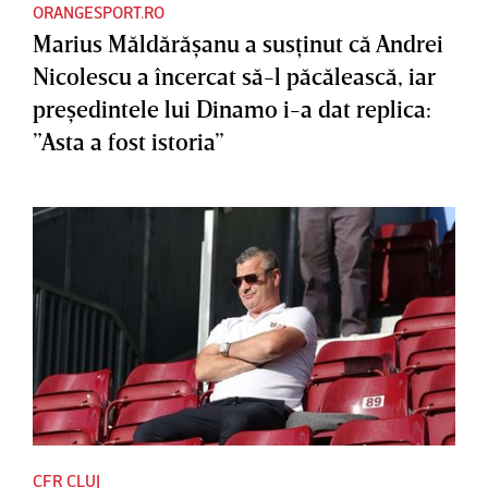
ORANGESPORT.RO
Marius Măldărăşanu a susţinut că Andrei
Nicolescu a încercat să-l păcălească, iar
preşedintele lui Dinamo i-a dat replica:
”Asta a fost istoria”
CFR CLUJ