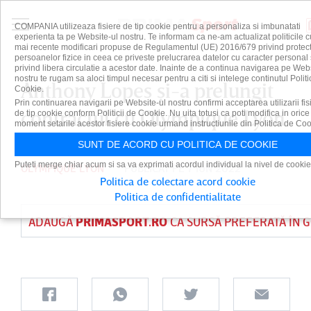
COMPANIA utilizeaza fisiere de tip cookie pentru a personaliza si imbunatati
experienta ta pe Website-ul nostru. Te informam ca ne-am actualizat politicile c
mai recente modificari propuse de Regulamentul (UE) 2016/679 privind protect
persoanelor fizice in ceea ce priveste prelucrarea datelor cu caracter personal 
privind libera circulatie a acestor date. Inainte de a continua navigarea pe Web
nostru te rugam sa aloci timpul necesar pentru a citi si intelege continutul Politi
Anthony Lopes şi-a prelungit
Cookie.
Prin continuarea navigarii pe Website-ul nostru confirmi acceptarea utilizarii fis
contractul cu Olympique Lyon
de tip cookie conform Politicii de Cookie. Nu uita totusi ca poti modifica in orice
moment setarile acestor fisiere cookie urmand instructiunile din Politica de Coo
SUNT DE ACORD CU POLITICA DE COOKIE
Puteti merge chiar acum si sa va exprimati acordul individual la nivel de cookie
OLYMPIQUE LYON
PUBLICAT PE 7 IUN 2022
Politica de colectare acord cookie
Politica de confidentialitate
ADAUGĂ
PRIMASPORT.RO
CA SURSĂ PREFERATĂ ÎN 