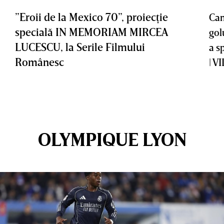
”Eroii de la Mexico 70”, proiecţie
Cam
specială IN MEMORIAM MIRCEA
gol
LUCESCU, la Serile Filmului
a s
Românesc
| V
OLYMPIQUE LYON