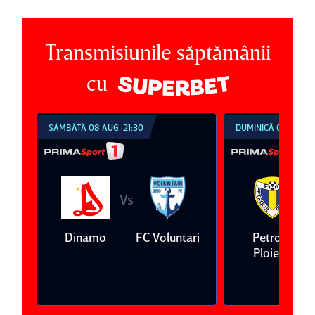
Transmisiunile săptămânii
cu
SÂMBĂTĂ 08 AUG, 21:30
DUMINICĂ 09 AUG, 1
Vs
V
eda
Dinamo
FC Voluntari
Petrolul
Ploieşti