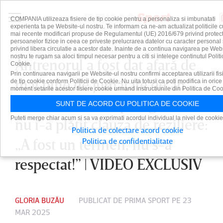
COMPANIA utilizeaza fisiere de tip cookie pentru a personaliza si imbunatati
experienta ta pe Website-ul nostru. Te informam ca ne-am actualizat politicile c
mai recente modificari propuse de Regulamentul (UE) 2016/679 privind protect
persoanelor fizice in ceea ce priveste prelucrarea datelor cu caracter personal 
privind libera circulatie a acestor date. Inainte de a continua navigarea pe Web
nostru te rugam sa aloci timpul necesar pentru a citi si intelege continutul Politi
Antrenorul a fost dat afară de
Cookie.
Prin continuarea navigarii pe Website-ul nostru confirmi acceptarea utilizarii fis
mai bine de jumătate de an,
de tip cookie conform Politicii de Cookie. Nu uita totusi ca poti modifica in orice
moment setarile acestor fisiere cookie urmand instructiunile din Politica de Coo
dar clubul din Superliga încă
SUNT DE ACORD CU POLITICA DE COOKIE
Puteti merge chiar acum si sa va exprimati acordul individual la nivel de cookie
nu i-a plătit clauza de reziliere:
Politica de colectare acord cookie
„A fost un termen, nu s-a
Politica de confidentialitate
respectat!” | VIDEO EXCLUSIV
GLORIA BUZĂU
PUBLICAT DE
PRIMA SPORT
PE 23
MAR 2025