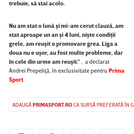
trebuie, să stai acolo.
Nu am stat o lună şi mi-am cerut clauză, am
stat aproape un an şi 4 luni, nişte condiţii
grele, am reuşit o promovare grea. Liga a
doua nu e uşor, au fost multe probleme, dar
în cele din urme am reuşit.”
, a declarat
Andrei Prepeliţă, în exclusivitate pentru
Prima
Sport
.
ADAUGĂ
PRIMASPORT.RO
CA SURSĂ PREFERATĂ ÎN 