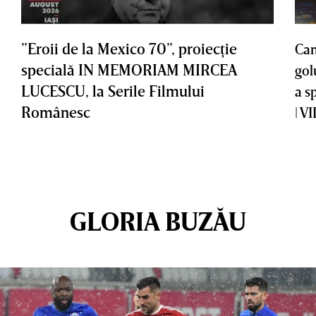
”Eroii de la Mexico 70”, proiecţie
Cam
specială IN MEMORIAM MIRCEA
gol
LUCESCU, la Serile Filmului
a s
Românesc
| V
GLORIA BUZĂU