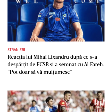
STRANIERI
Reacţia lui Mihai Lixandru după ce s-a
despărţit de FCSB şi a semnat cu Al Fateh.
”Pot doar să vă mulţumesc”