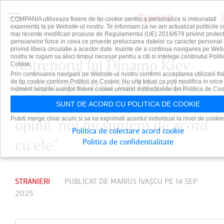
COMPANIA utilizeaza fisiere de tip cookie pentru a personaliza si imbunatati
experienta ta pe Website-ul nostru. Te informam ca ne-am actualizat politicile c
mai recente modificari propuse de Regulamentul (UE) 2016/679 privind protect
persoanelor fizice in ceea ce priveste prelucrarea datelor cu caracter personal 
privind libera circulatie a acestor date. Inainte de a continua navigarea pe Web
nostru te rugam sa aloci timpul necesar pentru a citi si intelege continutul Politi
Antrenorul lui Dinamo Kiev
Cookie.
Prin continuarea navigarii pe Website-ul nostru confirmi acceptarea utilizarii fis
sare în apărarea lui Blănuţă:
de tip cookie conform Politicii de Cookie. Nu uita totusi ca poti modifica in orice
moment setarile acestor fisiere cookie urmand instructiunile din Politica de Coo
„Suporterii au propriile lor
SUNT DE ACORD CU POLITICA DE COOKIE
Puteti merge chiar acum si sa va exprimati acordul individual la nivel de cookie
opinii, noi nu suntem de acord
Politica de colectare acord cookie
cu ele”
Politica de confidentialitate
STRANIERI
PUBLICAT DE
MARIUS IVAŞCU
PE 14 SEP
2025