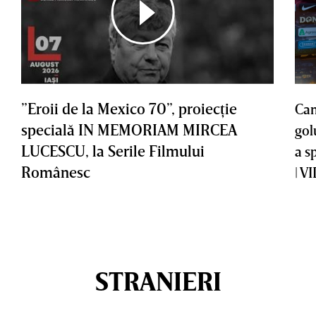
”Eroii de la Mexico 70”, proiecţie
Cam
specială IN MEMORIAM MIRCEA
gol
LUCESCU, la Serile Filmului
a s
Românesc
| V
STRANIERI