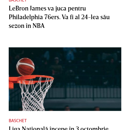
LeBron James va juca pentru
Philadelphia 76ers. Va fi al 24-lea său
sezon în NBA
BASCHET
Liga Naţională începe în 3 octombrie.