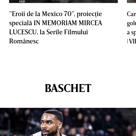
”Eroii de la Mexico 70”, proiecţie
Cam
specială IN MEMORIAM MIRCEA
gol
LUCESCU, la Serile Filmului
a s
Românesc
| V
BASCHET