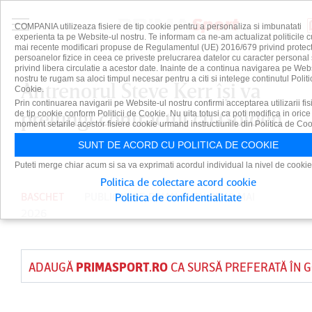
COMPANIA utilizeaza fisiere de tip cookie pentru a personaliza si imbunatati
experienta ta pe Website-ul nostru. Te informam ca ne-am actualizat politicile c
mai recente modificari propuse de Regulamentul (UE) 2016/679 privind protect
persoanelor fizice in ceea ce priveste prelucrarea datelor cu caracter personal 
privind libera circulatie a acestor date. Inainte de a continua navigarea pe Web
nostru te rugam sa aloci timpul necesar pentru a citi si intelege continutul Politi
Antrenorul Steve Kerr îşi va
Cookie.
Prin continuarea navigarii pe Website-ul nostru confirmi acceptarea utilizarii fis
prelungi contractul cu Golden
de tip cookie conform Politicii de Cookie. Nu uita totusi ca poti modifica in orice
moment setarile acestor fisiere cookie urmand instructiunile din Politica de Coo
State Warriors
SUNT DE ACORD CU POLITICA DE COOKIE
Puteti merge chiar acum si sa va exprimati acordul individual la nivel de cookie
Politica de colectare acord cookie
BASCHET
PUBLICAT DE
DAIAN CUTU
PE 10 MAI
Politica de confidentialitate
2026
ADAUGĂ
PRIMASPORT.RO
CA SURSĂ PREFERATĂ ÎN 