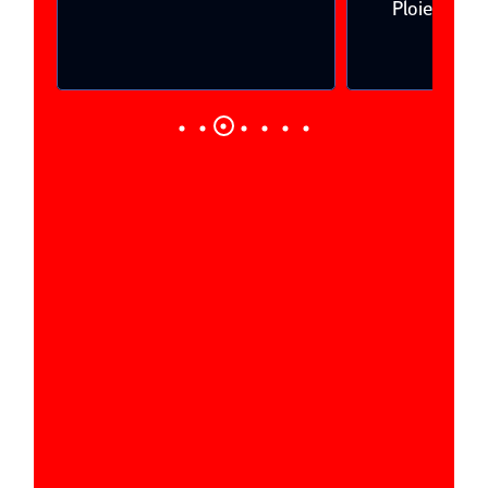
Ploieşti