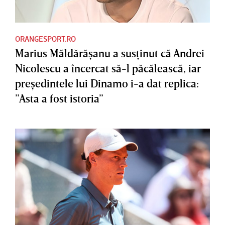
ORANGESPORT.RO
Marius Măldărăşanu a susţinut că Andrei
Nicolescu a încercat să-l păcălească, iar
preşedintele lui Dinamo i-a dat replica:
”Asta a fost istoria”