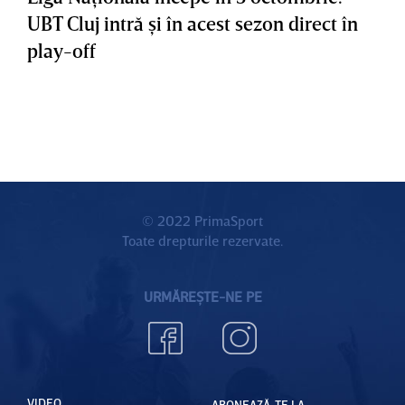
UBT Cluj intră şi în acest sezon direct în
play-off
© 2022 PrimaSport
Toate drepturile rezervate.
URMĂREȘTE-NE PE
VIDEO
ABONEAZĂ-TE LA