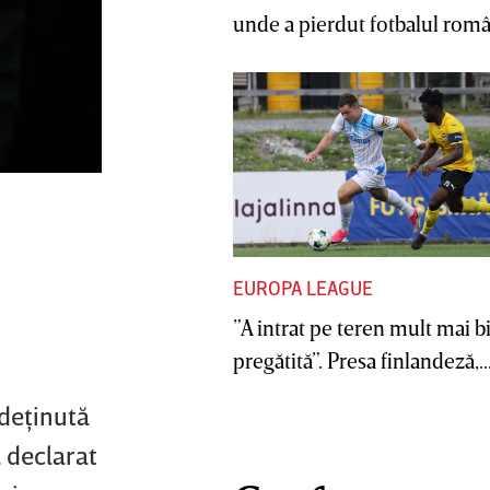
unde a pierdut fotbalul român
EUROPA LEAGUE
”A intrat pe teren mult mai b
pregătită”. Presa finlandeză,..
 deţinută
 declarat