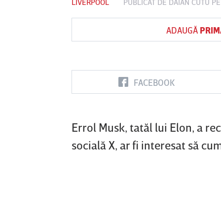
LIVERPOOL
PUBLICAT DE
DAIAN CUTU
PE
ADAUGĂ
PRIM
Vs
FC Botoşani
Corvinul
Sepsi OSK S
Hunedoara
Gheorghe
FACEBOOK
Errol Musk, tatăl lui Elon, a re
socială X, ar fi interesat să 