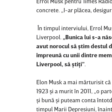
Errol Musk pentru Times Radio
concrete. „I-ar plăcea, desigur.
În timpul interviului, Errol Mu
Liverpool.
„Bunica lui s-a năs
avut norocul să ştim destul 
împreună cu unii dintre memb
Liverpool, să ştiţi”
.
Elon Musk a mai mărturisit că 
1923 şi a murit în 2011, „o part
şi bună şi puteam conta întotd
timpul Marii Depresiuni, înain