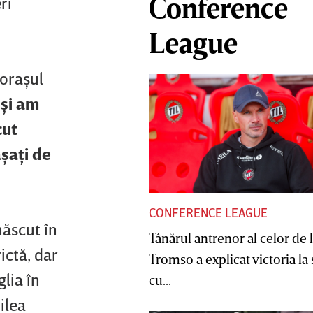
Conference
ri
League
 oraşul
 şi am
cut
şaţi de
CONFERENCE LEAGUE
născut în
Tânărul antrenor al celor de 
ictă, dar
Tromso a explicat victoria la
lia în
cu...
ilea