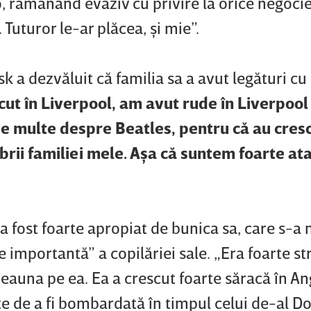
, rămânând evaziv cu privire la orice negocie
 Tuturor le-ar plăcea, şi mie”.
sk a dezvăluit că familia sa a avut legături cu
cut în Liverpool, am avut rude în Liverpool
de multe despre Beatles, pentru că au cres
rii familiei mele. Aşa că suntem foarte ata
a fost foarte apropiat de bunica sa, care s-a 
e importantă” a copilăriei sale. „Era foarte str
eauna pe ea. Ea a crescut foarte săracă în Ang
te de a fi bombardată în timpul celui de-al Do