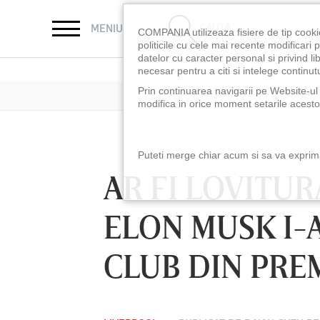
CAUTĂ
MENIU
COMPANIA utilizeaza fisiere de tip cooki
politicile cu cele mai recente modificar
datelor cu caracter personal si privind l
necesar pentru a citi si intelege continutu
Prin continuarea navigarii pe Website-ul n
modifica in orice moment setarile acestor
Puteti merge chiar acum si sa va exprimat
AR FI LOVITUR
ELON MUSK I-
CLUB DIN PRE
LUNI 10 AUG, 18:30
LUNI 10 AUG, 21:3