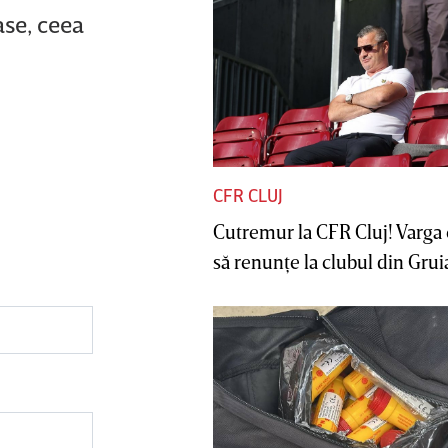
ase, ceea
CFR CLUJ
Cutremur la CFR Cluj! Varga 
să renunţe la clubul din Gruia 