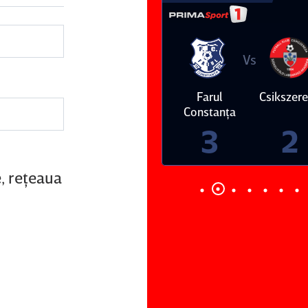
Vs
Vs
Farul
Csikszereda
Dinamo
FC Volunt
Constanţa
4
0
3
2
e, reţeaua