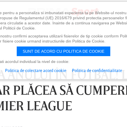
e pentru a personaliza si imbunatati experienta ta pe Website-ul nostr
i propuse de Regulamentul (UE) 2016/679 privind protectia persoanelor f
ibera circulatie a acestor date. Inainte de a continua navigarea pe Websi
l Politicii de Cookie.
ostru confirmi acceptarea utilizarii fisierelor de tip cookie conform Polit
 fisiere cookie urmand instructiunile din Politica de Cookie.
SUNT DE ACORD CU POLITICA DE COOKIE
i acordul individual la nivel de cookie:
A ANULUI ÎN FOTBAL! 
Politica de colectare acord cookie
Politica de confidentialitate
AR PLĂCEA SĂ CUMPER
MIER LEAGUE
0
VINERI 07 AUG, 21:00
SÂ