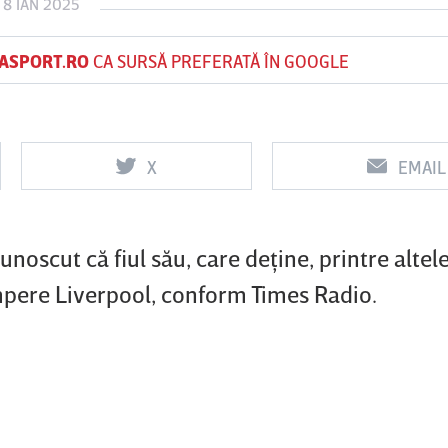
 8 IAN 2025
ASPORT.RO
CA SURSĂ PREFERATĂ ÎN GOOGLE
Vs
Vs
f
FCSB
UTA Arad
Rapid
X
EMAIL
0
0
cunoscut că fiul său, care deţine, printre altel
cumpere Liverpool, conform Times Radio.