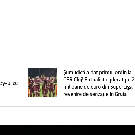
Şumudică a dat primul ordin la
CFR Cluj! Fotbalistul plecat pe 2
rby-ul cu
milioane de euro din SuperLiga,
revenire de senzaţie în Gruia