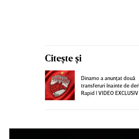
Citește și
construcţia!
Dinamo a anunţat două
 care Marius
transferuri înainte de de
t
Rapid | VIDEO EXCLUSIV