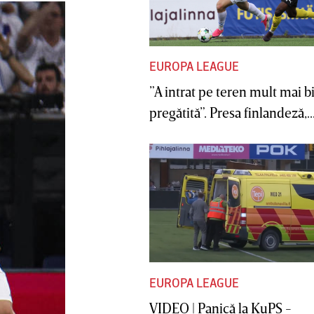
EUROPA LEAGUE
”A intrat pe teren mult mai b
pregătită”. Presa finlandeză,..
EUROPA LEAGUE
VIDEO | Panică la KuPS -