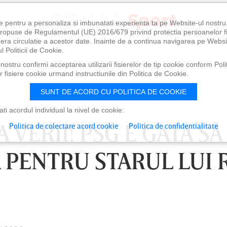
e pentru a personaliza si imbunatati experienta ta pe Website-ul nostr
i propuse de Regulamentul (UE) 2016/679 privind protectia persoanelor f
ibera circulatie a acestor date. Inainte de a continua navigarea pe Websi
l Politicii de Cookie.
ostru confirmi acceptarea utilizarii fisierelor de tip cookie conform Polit
 fisiere cookie urmand instructiunile din Politica de Cookie.
SUNT DE ACORD CU POLITICA DE COOKIE
i acordul individual la nivel de cookie:
 VERII! PSG E GATA SĂ
Politica de colectare acord cookie
Politica de confidentialitate
 PENTRU STARUL LUI 
0
VINERI 07 AUG, 21:00
SÂ