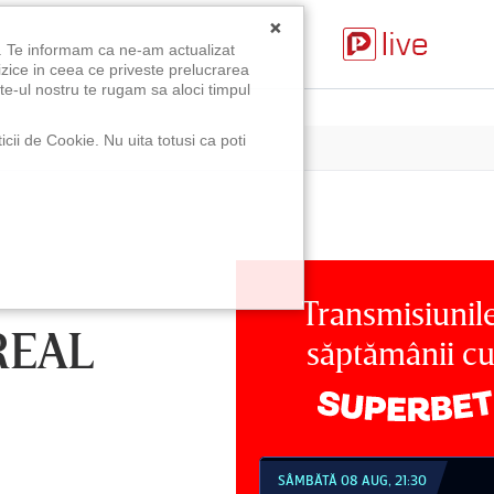
×
u. Te informam ca ne-am actualizat
izice in ceea ce priveste prelucrarea
te-ul nostru te rugam sa aloci timpul
icii de Cookie. Nu uita totusi ca poti
Transmisiunil
REAL
săptămânii c
MBĂTĂ 08 AUG, 18:30
SÂMBĂTĂ 08 AUG, 21:30