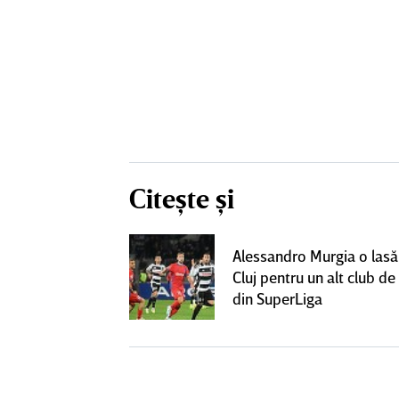
Citește și
lecat de la
Alessandro Murgia o lasă
t cu alt club
Cluj pentru un alt club de 
lt succes"
din SuperLiga