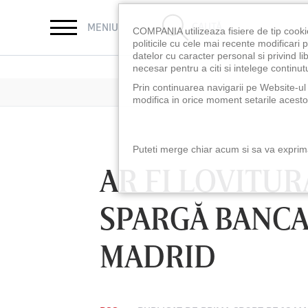
CAUTĂ
MENIU
COMPANIA utilizeaza fisiere de tip cooki
politicile cu cele mai recente modificar
datelor cu caracter personal si privind l
necesar pentru a citi si intelege continutu
Prin continuarea navigarii pe Website-ul n
modifica in orice moment setarile acestor
Puteti merge chiar acum si sa va exprimat
AR FI LOVITURA
SPARGĂ BANCA
MADRID
LUNI 10 AUG, 18:30
LUNI 10 AUG, 21:3