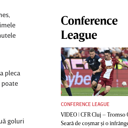
nes,
Conference
rimele
League
nutele
ea pleca
e poate
CONFERENCE LEAGUE
VIDEO | CFR Cluj – Tromso 
uă goluri
Seară de coşmar şi o înfrânge