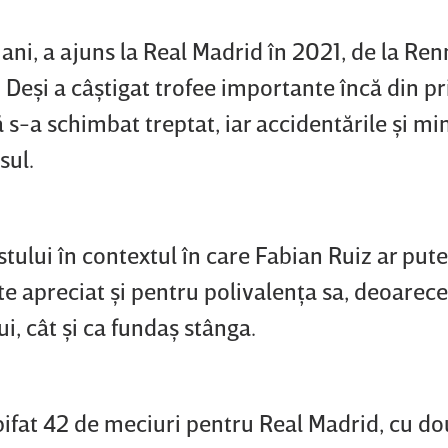
ani, a ajuns la Real Madrid în 2021, de la Ren
 Deşi a câştigat trofee importante încă din p
 s-a schimbat treptat, iar accidentările şi mi
sul.
stului în contextul în care Fabian Ruiz ar put
e apreciat şi pentru polivalenţa sa, deoarec
ui, cât şi ca fundaş stânga.
 bifat 42 de meciuri pentru Real Madrid, cu do