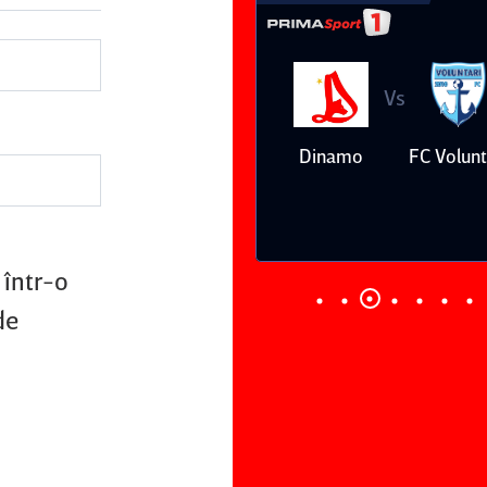
Vs
Vs
Farul
Csikszereda
Dinamo
FC Volunt
Constanţa
 într-o
de