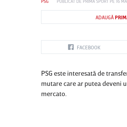
PSG
PUBLICAT DE
PRIMA SPORT
PE 16 MA
ADAUGĂ
PRIM
Vs
FC Botoşani
Corvinul
Sepsi OSK S
Hunedoara
Gheorghe
FACEBOOK
PSG este interesată de transfe
mutare care ar putea deveni u
mercato.