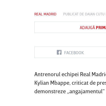
REAL MADRID
PUBLICAT DE
DAIAN CUTU
Vs
ADAUGĂ
PRIM
nul
Sepsi OSK Sf
FCSB
UTA Arad
oara
Gheorghe
0
FACEBOOK
Antrenorul echipei Real Madri
Kylian Mbappe, criticat de pres
demonstreze „angajamentul” pe