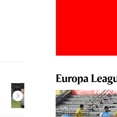
Europa Leag
Antonio Folha a fost demis de la
CFR Cluj! Alţi 3 jucători sunt OUT