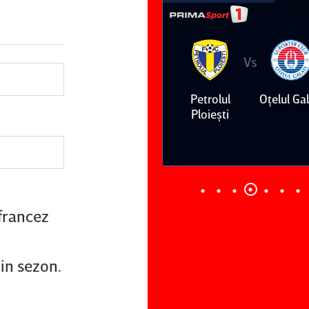
Vs
Vs
Dinamo
FC Voluntari
Petrolul
Oţelul Gal
Ploieşti
francez
in sezon.