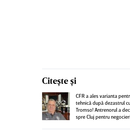
Citește și
CFR a ales varianta pent
eacţie după ce
tehnică după dezastrul c
ă revină la CFR
Tromso! Antrenorul a dec
spre Cluj pentru negocieri
cu Varga