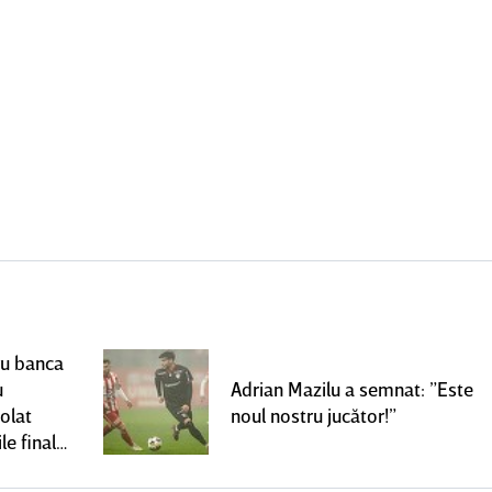
ru banca
u
Adrian Mazilu a semnat: ”Este
olat
noul nostru jucător!”
le finale