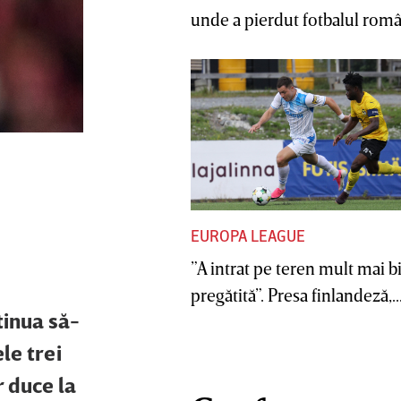
unde a pierdut fotbalul român
EUROPA LEAGUE
”A intrat pe teren mult mai b
pregătită”. Presa finlandeză,..
tinua să-
le trei
r duce la