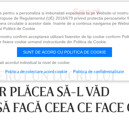
e pentru a personaliza si imbunatati experienta ta pe Website-ul nostr
i propuse de Regulamentul (UE) 2016/679 privind protectia persoanelor f
ibera circulatie a acestor date. Inainte de a continua navigarea pe Websi
l Politicii de Cookie.
ostru confirmi acceptarea utilizarii fisierelor de tip cookie conform Polit
 fisiere cookie urmand instructiunile din Politica de Cookie.
SUNT DE ACORD CU POLITICA DE COOKIE
i acordul individual la nivel de cookie:
CERUT UN LUCRU LUI
Politica de colectare acord cookie
Politica de confidentialitate
R PLĂCEA SĂ-L VĂD
Ă FACĂ CEEA CE FACE 
1:00
SÂMBĂTĂ 08 AUG, 18:30
SÂ