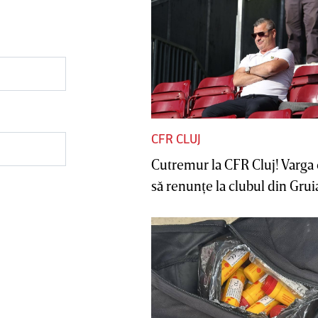
CFR CLUJ
Cutremur la CFR Cluj! Varga 
să renunţe la clubul din Gruia 