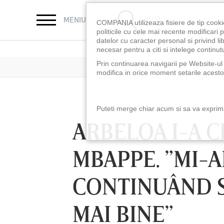
CAUTĂ
MENIU
COMPANIA utilizeaza fisiere de tip cooki
politicile cu cele mai recente modificar
datelor cu caracter personal si privind l
necesar pentru a citi si intelege continutu
Prin continuarea navigarii pe Website-ul n
modifica in orice moment setarile acestor
Puteti merge chiar acum si sa va exprimat
ARBELOA I-A 
MBAPPE. ”MI-A
CONTINUÂND S
MAI BINE”
LUNI 10 AUG, 21:30
VINERI 07 AUG, 2