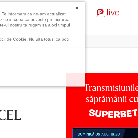
×
u. Te informam ca ne-am actualizat
izice in ceea ce priveste prelucrarea
te-ul nostru te rugam sa aloci timpul
icii de Cookie. Nu uita totusi ca poti
Transmisiunil
săptămânii c
CEL
MBĂTĂ 08 AUG, 21:30
DUMINICĂ 09 AUG, 18:30