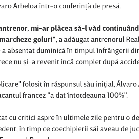
lvaro Arbeloa într-o conferinţă de presă.
 antrenor, mi-ar plăcea să-l văd continuând
ă marcheze goluri"
, a adăugat antrenorul Real
e a absentat duminică în timpul înfrângerii di
ece nu şi-a revenit încă complet după accid
care" folosit în răspunsul său iniţial, Álvaro
atacantul francez "a dat întotdeauna 100%".
t cu critici aspre în ultimele zile pentru o d
dent, în timp ce coechipierii săi aveau de ju