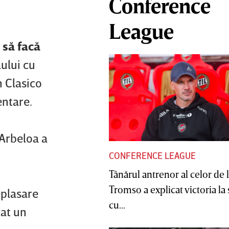
Conference
League
 să facă
ului cu
n Clasico
entare.
 Arbeloa a
CONFERENCE LEAGUE
Tânărul antrenor al celor de 
Tromso a explicat victoria la
eplasare
cu...
cat un