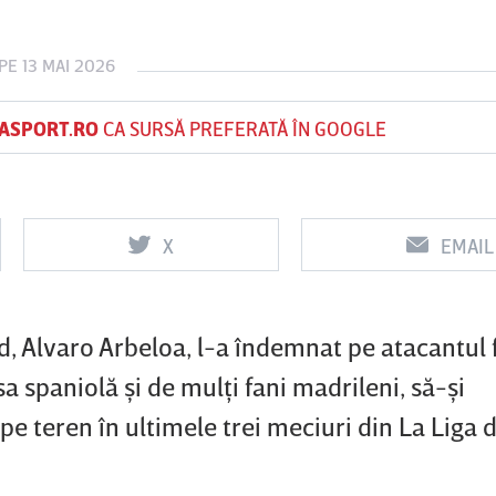
PE 13 MAI 2026
Vs
Vs
ASPORT.RO
CA SURSĂ PREFERATĂ ÎN GOOGLE
Rapid
Farul
Csikszereda
Constanţa
0
X
EMAIL
d, Alvaro Arbeloa, l-a îndemnat pe atacantul 
a spaniolă şi de mulţi fani madrileni, să-şi
 teren în ultimele trei meciuri din La Liga d