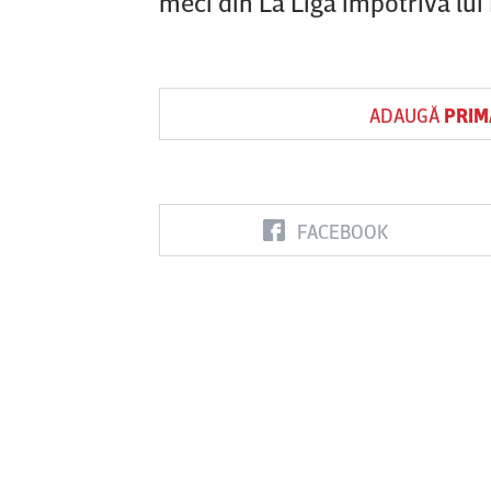
meci din La Liga împotriva lui
ADAUGĂ
PRIM
FACEBOOK