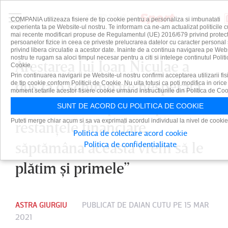
COMPANIA utilizeaza fisiere de tip cookie pentru a personaliza si imbunatati
experienta ta pe Website-ul nostru. Te informam ca ne-am actualizat politicile c
mai recente modificari propuse de Regulamentul (UE) 2016/679 privind protect
persoanelor fizice in ceea ce priveste prelucrarea datelor cu caracter personal 
privind libera circulatie a acestor date. Inainte de a continua navigarea pe Web
nostru te rugam sa aloci timpul necesar pentru a citi si intelege continutul Politi
Arestarea lui Ioan Niculae a
Cookie.
Prin continuarea navigarii pe Website-ul nostru confirmi acceptarea utilizarii fis
dus la o schimbare nesperată
de tip cookie conform Politicii de Cookie. Nu uita totusi ca poti modifica in orice
moment setarile acestor fisiere cookie urmand instructiunile din Politica de Coo
la Astra. ”S-au plătit o parte din
SUNT DE ACORD CU POLITICA DE COOKIE
Puteti merge chiar acum si sa va exprimati acordul individual la nivel de cookie
restanţele financiare,
Politica de colectare acord cookie
săptămâna aceasta vrem să le
Politica de confidentialitate
plătim şi primele”
ASTRA GIURGIU
PUBLICAT DE
DAIAN CUTU
PE 15 MAR
2021