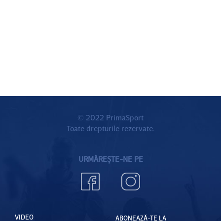
© 2022 PrimaSport
Toate drepturile rezervate.
URMĂREȘTE-NE PE
VIDEO
ABONEAZĂ-TE LA