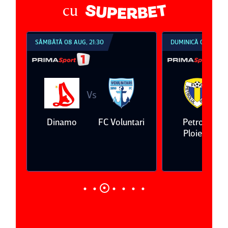
cu
SÂMBĂTĂ 08 AUG, 21:30
DUMINICĂ 09 AUG, 1
Vs
V
eda
Dinamo
FC Voluntari
Petrolul
Ploieşti