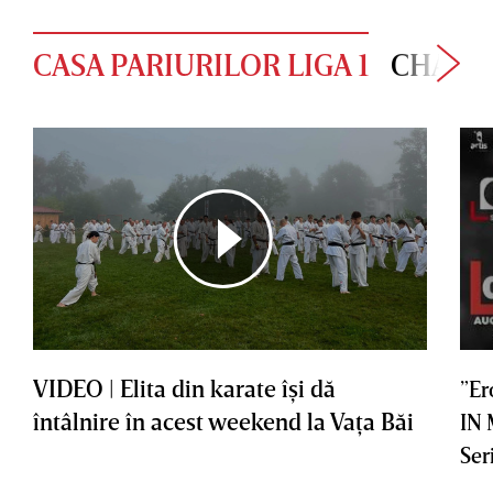
CASA PARIURILOR LIGA 1
CHAMP
VIDEO | Elita din karate îşi dă
”Er
întâlnire în acest weekend la Vaţa Băi
IN
Ser