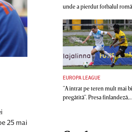
unde a pierdut fotbalul român
EUROPA LEAGUE
”A intrat pe teren mult mai b
pregătită”. Presa finlandeză,..
i
 pe 25 mai