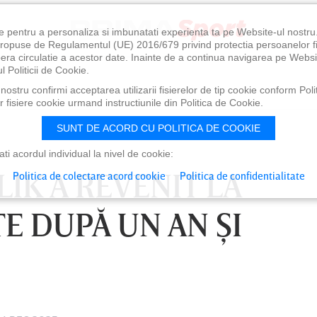
e pentru a personaliza si imbunatati experienta ta pe Website-ul nostr
i propuse de Regulamentul (UE) 2016/679 privind protectia persoanelor f
ibera circulatie a acestor date. Inainte de a continua navigarea pe Websi
l Politicii de Cookie.
ostru confirmi acceptarea utilizarii fisierelor de tip cookie conform Polit
 fisiere cookie urmand instructiunile din Politica de Cookie.
SUNT DE ACORD CU POLITICA DE COOKIE
i acordul individual la nivel de cookie:
IK A REVENIT LA
Politica de colectare acord cookie
Politica de confidentialitate
 DUPĂ UN AN ŞI
0
VINERI 07 AUG, 21:00
SÂ