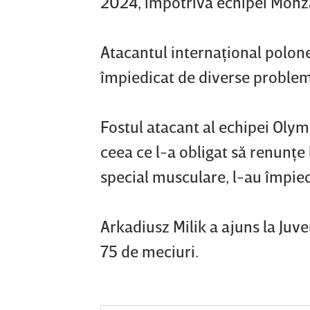
2024, împotriva echipei Monza
Atacantul internaţional polone
împiedicat de diverse probleme
Fostul atacant al echipei Olym
ceea ce l-a obligat să renunţ
special musculare, l-au împied
Arkadiusz Milik a ajuns la Juve
75 de meciuri.