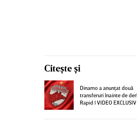
Citește și
iuleşti! Nu mai
Dinamo a anunţat două
ui Pancu, dar
transferuri înainte de de
le şi "ţine cu
Rapid | VIDEO EXCLUSIV
tul cu Rapid