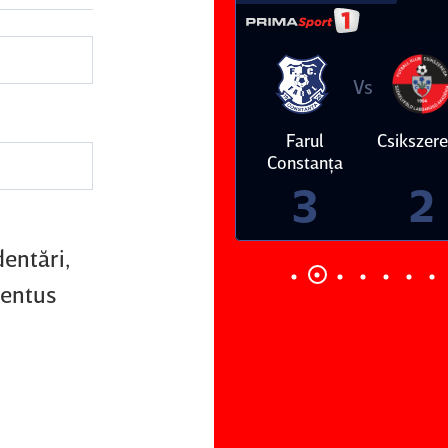
Vs
Vs
Farul
Csikszereda
Dinamo
FC Volunt
Constanţa
4
0
3
2
entări,
ventus