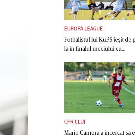
EUROPA LEAGUE
Fotbalistul lui KuPS ieşit de 
la în finalul meciului cu...
CFR CLUJ
Mario Camora a încercat să e