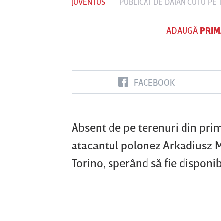
JUVENTUS
PUBLICAT DE
DAIAN CUTU
PE 
ADAUGĂ
PRIM
Vs
FC Botoşani
Corvinul
Sepsi OSK S
Hunedoara
Gheorghe
FACEBOOK
Absent de pe terenuri din pri
atacantul polonez Arkadiusz M
Torino, sperând să fie disponi