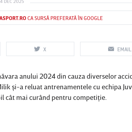
14 DEC 2025
ASPORT.RO
CA SURSĂ PREFERATĂ ÎN GOOGLE
Vs
Vs
f
FCSB
UTA Arad
Rapid
X
EMAIL
0
0
măvara anului 2024 din cauza diverselor accid
ilik şi-a reluat antrenamentele cu echipa Ju
bil cât mai curând pentru competiţie.