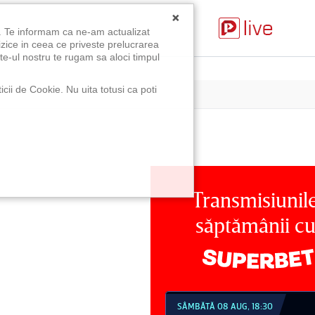
×
u. Te informam ca ne-am actualizat
izice in ceea ce priveste prelucrarea
te-ul nostru te rugam sa aloci timpul
icii de Cookie. Nu uita totusi ca poti
Transmisiunil
săptămânii c
MBĂTĂ 08 AUG, 18:30
SÂMBĂTĂ 08 AUG, 21:30