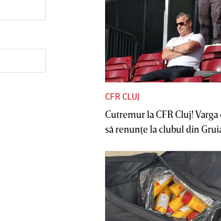
CFR CLUJ
Cutremur la CFR Cluj! Varga 
să renunţe la clubul din Gruia 