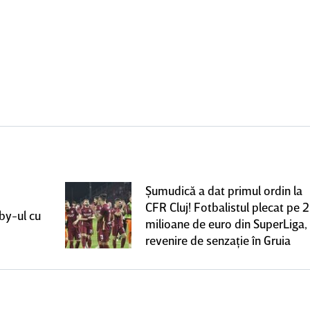
Şumudică a dat primul ordin la
CFR Cluj! Fotbalistul plecat pe 2
rby-ul cu
milioane de euro din SuperLiga,
revenire de senzaţie în Gruia