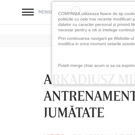
CAUTĂ
MENIU
COMPANIA utilizeaza fisiere de tip cooki
politicile cu cele mai recente modificar
datelor cu caracter personal si privind l
necesar pentru a citi si intelege continutu
Prin continuarea navigarii pe Website-ul n
modifica in orice moment setarile acestor
Puteti merge chiar acum si sa va exprimat
ARKADIUSZ MIL
ANTRENAMENTE
JUMĂTATE
LUNI 10 AUG, 18:30
LUNI 10 AUG, 21:3