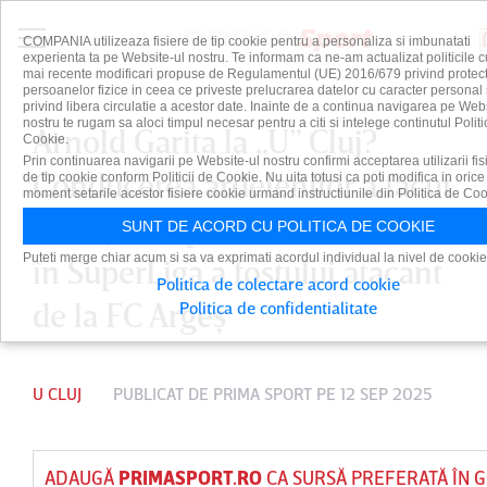
COMPANIA utilizeaza fisiere de tip cookie pentru a personaliza si imbunatati
experienta ta pe Website-ul nostru. Te informam ca ne-am actualizat politicile c
mai recente modificari propuse de Regulamentul (UE) 2016/679 privind protect
persoanelor fizice in ceea ce priveste prelucrarea datelor cu caracter personal 
privind libera circulatie a acestor date. Inainte de a continua navigarea pe Web
nostru te rugam sa aloci timpul necesar pentru a citi si intelege continutul Politi
Arnold Garita la „U” Cluj?
Cookie.
Prin continuarea navigarii pe Website-ul nostru confirmi acceptarea utilizarii fis
Conducerea ardelenilor a făcut
de tip cookie conform Politicii de Cookie. Nu uita totusi ca poti modifica in orice
moment setarile acestor fisiere cookie urmand instructiunile din Politica de Coo
anunţul cu privire la revenirea
SUNT DE ACORD CU POLITICA DE COOKIE
Puteti merge chiar acum si sa va exprimati acordul individual la nivel de cookie
în SuperLiga a fostului atacant
Politica de colectare acord cookie
de la FC Argeş
Politica de confidentialitate
U CLUJ
PUBLICAT DE
PRIMA SPORT
PE 12 SEP 2025
ADAUGĂ
PRIMASPORT.RO
CA SURSĂ PREFERATĂ ÎN 