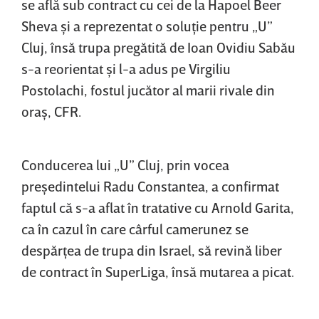
se află sub contract cu cei de la Hapoel Beer
Sheva şi a reprezentat o soluţie pentru „U”
Cluj, însă trupa pregătită de Ioan Ovidiu Sabău
s-a reorientat şi l-a adus pe Virgiliu
Postolachi, fostul jucător al marii rivale din
oraş, CFR.
Conducerea lui „U” Cluj, prin vocea
preşedintelui Radu Constantea, a confirmat
faptul că s-a aflat în tratative cu Arnold Garita,
ca în cazul în care cârful camerunez se
despărţea de trupa din Israel, să revină liber
de contract în SuperLiga, însă mutarea a picat.