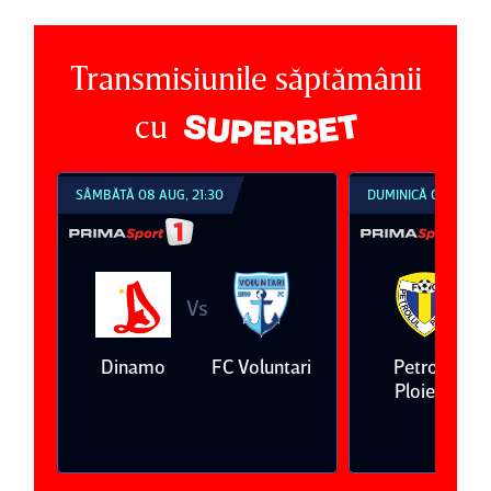
Transmisiunile săptămânii
cu
SÂMBĂTĂ 08 AUG, 21:30
DUMINICĂ 09 AUG, 1
Vs
V
eda
Dinamo
FC Voluntari
Petrolul
Ploieşti