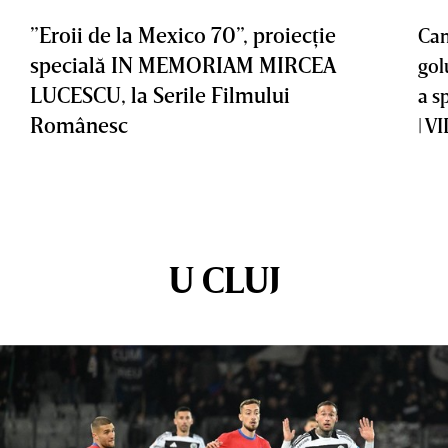
”Eroii de la Mexico 70”, proiecţie
Cam
specială IN MEMORIAM MIRCEA
gol
LUCESCU, la Serile Filmului
a s
Românesc
| V
U CLUJ