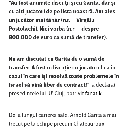
”Au fost anumite discuţii şi cu Garita, dar şi
cu alţi jucători de pe lista noastră. Am ales
un jucător mai tânăr (n.r. – Virgiliu
Postolachi). Nici vorbă (n.r. – despre
800.000 de euro ca sumă de transfer).
Nu am discutat cu Garita de o sumă de
transfer. A fost o discuţie cu jucătorul ca în
cazul în care îşi rezolvă toate problemele în
Israel să vină liber de contract!”
, a declarat
preşedintele lui 'U' Cluj, potrivit
fanatik
.
De-a lungul carierei sale, Arnold Garita a mai
trecut pe la echipe precum Chateauroux,