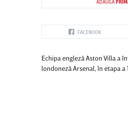
ADAUGĂ
PRIM
Vs
FACEBOOK
FC Botoşani
Corvinul
Sepsi OSK S
Hunedoara
Gheorghe
Echipa engleză Aston Villa a î
londoneză Arsenal, în etapa a