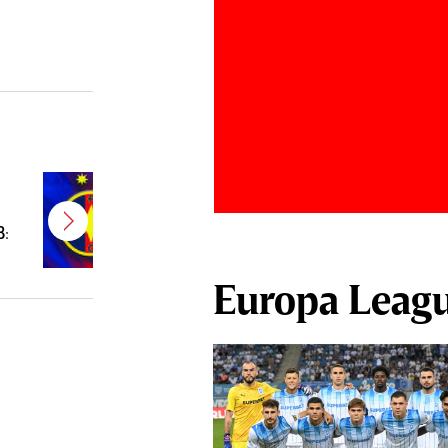
E gata! FCSB a transferat un
jucător campion şi câştigător de
B:
Cupă
Europa Leag