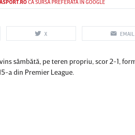
ASPORT.RO
CA SURSĂ PREFERATĂ ÎN GOOGLE
Vs
Vs
X
EMAIL
f
FCSB
UTA Arad
Rapid
nvins sâmbătă, pe teren propriu, scor 2-1, for
 15-a din Premier League.