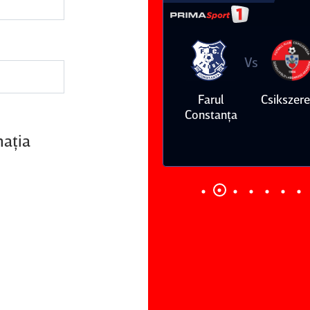
Vs
Vs
Farul
Csikszereda
Dinamo
FC Volunt
Constanţa
maţia