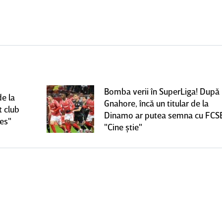
Bomba verii în SuperLiga! După
de la
Gnahore, încă un titular de la
t club
Dinamo ar putea semna cu FCS
ces"
"Cine ştie"