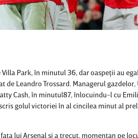
Villa Park, în minutul 36, dar oaspeţii au egal
at de Leandro Trossard. Managerul gazdelor,
atty Cash, în minutul87, înlocuindu-l cu Emil
cris golul victoriei în al cincilea minut al prel
 faţa lui Arsenal şi a trecut, momentan pe loc