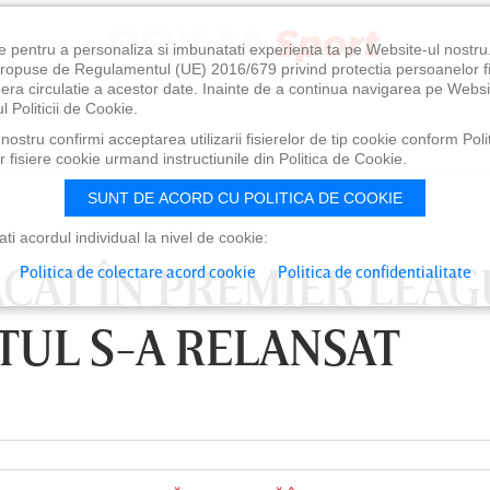
e pentru a personaliza si imbunatati experienta ta pe Website-ul nostr
i propuse de Regulamentul (UE) 2016/679 privind protectia persoanelor f
ibera circulatie a acestor date. Inainte de a continua navigarea pe Websi
l Politicii de Cookie.
ostru confirmi acceptarea utilizarii fisierelor de tip cookie conform Polit
 fisiere cookie urmand instructiunile din Politica de Cookie.
SUNT DE ACORD CU POLITICA DE COOKIE
i acordul individual la nivel de cookie:
CAT ÎN PREMIER LEAG
Politica de colectare acord cookie
Politica de confidentialitate
TUL S-A RELANSAT
0
VINERI 07 AUG, 21:00
SÂ