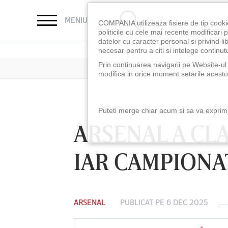
CAUTĂ
MENIU
COMPANIA utilizeaza fisiere de tip cooki
politicile cu cele mai recente modificar
datelor cu caracter personal si privind l
necesar pentru a citi si intelege continutu
Prin continuarea navigarii pe Website-ul n
modifica in orice moment setarile acestor
Puteti merge chiar acum si sa va exprimat
ARSENAL A CLA
IAR CAMPIONA
ARSENAL
PUBLICAT PE 6 DEC 2025
LUNI 10 AUG, 18:30
LUNI 10 AUG, 21:3