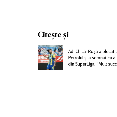
Citește și
rile pentru
Adi Chică-Roşă a plecat 
lgheter din
Petrolul şi a semnat cu al
00 de euro
din SuperLiga: "Mult suc