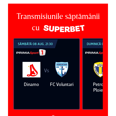
Transmisiunile săptămânii
cu
SÂMBĂTĂ 08 AUG, 21:30
DUMINICĂ 09 AUG, 1
Vs
V
eda
Dinamo
FC Voluntari
Petrolul
Ploieşti