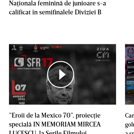
Naţionala feminină de junioare s-a
calificat în semifinalele Diviziei B
”Eroii de la Mexico 70”, proiecţie
Cam
specială IN MEMORIAM MIRCEA
gol
LUCESCU, la Serile Filmului
a s