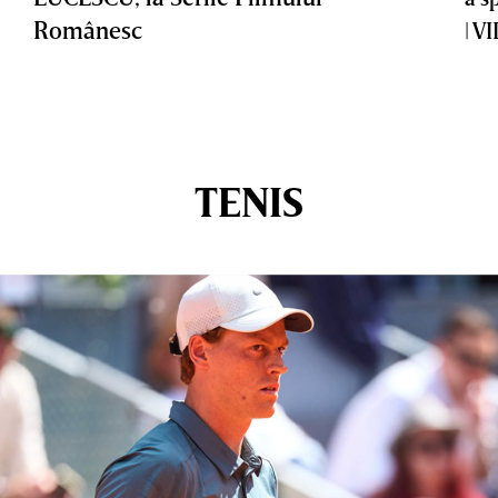
Românesc
| V
TENIS