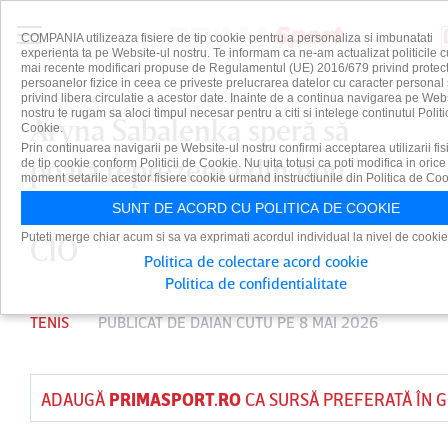
COMPANIA utilizeaza fisiere de tip cookie pentru a personaliza si imbunatati
experienta ta pe Website-ul nostru. Te informam ca ne-am actualizat politicile c
mai recente modificari propuse de Regulamentul (UE) 2016/679 privind protect
persoanelor fizice in ceea ce priveste prelucrarea datelor cu caracter personal 
privind libera circulatie a acestor date. Inainte de a continua navigarea pe Web
nostru te rugam sa aloci timpul necesar pentru a citi si intelege continutul Politi
Aryna Sabalenka speră să
Cookie.
Prin continuarea navigarii pe Website-ul nostru confirmi acceptarea utilizarii fis
poată reprezenta din nou
de tip cookie conform Politicii de Cookie. Nu uita totusi ca poti modifica in orice
moment setarile acestor fisiere cookie urmand instructiunile din Politica de Coo
Belarusul ca urmare a deciziei
SUNT DE ACORD CU POLITICA DE COOKIE
Puteti merge chiar acum si sa va exprimati acordul individual la nivel de cookie
CIO
Politica de colectare acord cookie
Politica de confidentialitate
TENIS
PUBLICAT DE
DAIAN CUTU
PE 8 MAI 2026
ADAUGĂ
PRIMASPORT.RO
CA SURSĂ PREFERATĂ ÎN 