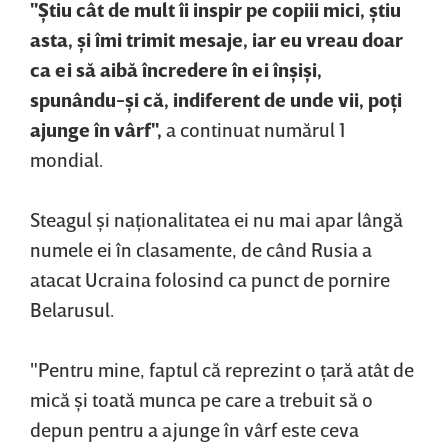
"Ştiu cât de mult îi inspir pe copiii mici, ştiu
asta, şi îmi trimit mesaje, iar eu vreau doar
ca ei să aibă încredere în ei înşişi,
spunându-şi că, indiferent de unde vii, poţi
ajunge în vârf",
a continuat numărul 1
mondial.
Steagul şi naţionalitatea ei nu mai apar lângă
numele ei în clasamente, de când Rusia a
atacat Ucraina folosind ca punct de pornire
Belarusul.
"Pentru mine, faptul că reprezint o ţară atât de
mică şi toată munca pe care a trebuit să o
depun pentru a ajunge în vârf este ceva