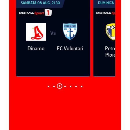
SÂMBĂTĂ 08 AUG, 21:30
DUMINICĂ 09 AUG, 1
Vs
V
eda
Dinamo
FC Voluntari
Petrolul
Ploieşti