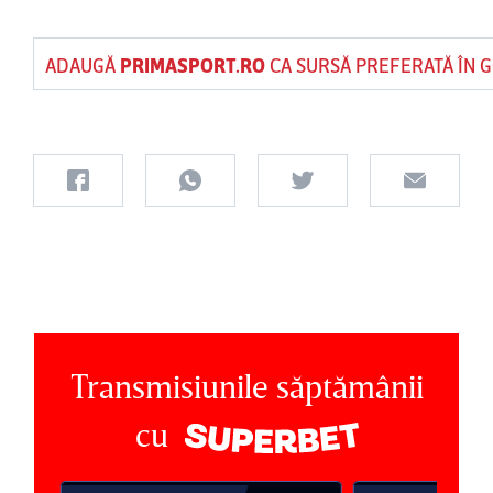
ADAUGĂ
PRIMASPORT.RO
CA SURSĂ PREFERATĂ ÎN 
Transmisiunile săptămânii
cu