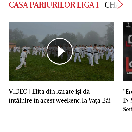
CASA PARIURILOR LIGA 1
CHAMP
VIDEO | Elita din karate îşi dă
”Er
întâlnire în acest weekend la Vaţa Băi
IN
Ser