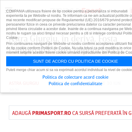
COMPANIA utilizeaza fisiere de tip cookie pentru a personaliza si imbunatati
experienta ta pe Website-ul nostru. Te informam ca ne-am actualizat politicile c
mai recente modificari propuse de Regulamentul (UE) 2016/679 privind protect
persoanelor fizice in ceea ce priveste prelucrarea datelor cu caracter personal 
privind libera circulatie a acestor date. Inainte de a continua navigarea pe Web
nostru te rugam sa aloci timpul necesar pentru a citi si intelege continutul Politi
Astra Giurgiu, în derivă. Fosta
Cookie.
Prin continuarea navigarii pe Website-ul nostru confirmi acceptarea utilizarii fis
campioană a fost depunctată şi
de tip cookie conform Politicii de Cookie. Nu uita totusi ca poti modifica in orice
moment setarile acestor fisiere cookie urmand instructiunile din Politica de Coo
are interdicţie la transferuri
SUNT DE ACORD CU POLITICA DE COOKIE
Puteti merge chiar acum si sa va exprimati acordul individual la nivel de cookie
Politica de colectare acord cookie
ASTRA GIURGIU
PUBLICAT DE
DAIAN CUTU
PE 30 IUN
Politica de confidentialitate
2021
ADAUGĂ
PRIMASPORT.RO
CA SURSĂ PREFERATĂ ÎN 