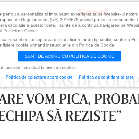
e pentru a personaliza si imbunatati experienta ta pe Website-ul nostr
i propuse de Regulamentul (UE) 2016/679 privind protectia persoanelor f
ibera circulatie a acestor date. Inainte de a continua navigarea pe Websi
l Politicii de Cookie.
ostru confirmi acceptarea utilizarii fisierelor de tip cookie conform Polit
 fisiere cookie urmand instructiunile din Politica de Cookie.
SUNT DE ACORD CU POLITICA DE COOKIE
i acordul individual la nivel de cookie:
, LA UN PAS DE COLAP
Politica de colectare acord cookie
Politica de confidentialitate
CARE VOM PICA, PROBA
 ECHIPA SĂ REZISTE”
1:00
SÂMBĂTĂ 08 AUG, 18:30
SÂ