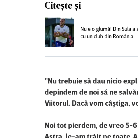
Citește și
un grup de
ci pentru a
Nu e o glumă! Din Sula a
SuperLiga: ”Nu
cu un club din România
teresant decât
ra actuală”
”Nu trebuie să dau nicio expl
depindem de noi să ne salvă
Viitorul. Dacă vom câştiga, 
Noi tot pierdem, de vreo 5-6 m
Astra, le-am trăit pe toate. A