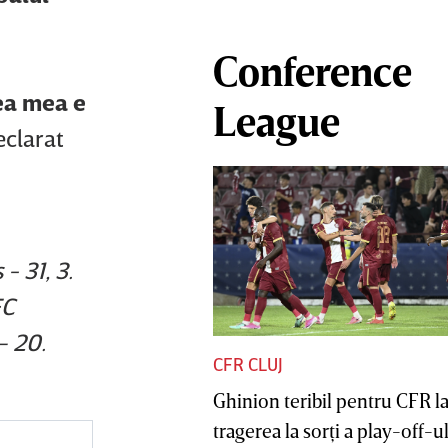
Conference
rea mea e
League
eclarat
- 31, 3.
FC
– 20.
CFR CLUJ
Ghinion teribil pentru CFR l
tragerea la sorţi a play-off-ul