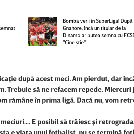
Bomba verii în SuperLiga! După
 semnat
Gnahore, încă un titular de la
Dinamo ar putea semna cu FCS
"Cine ştie"
icaţie după acest meci. Am pierdut, dar înc
m. Trebuie să ne refacem repede. Miercuri 
vom rămâne în prima ligă. Dacă nu, vom ret
eciuri.... E posibil să trăiesc şi retrograd
sta e viaţa unui fotbalist, nu se termină fot