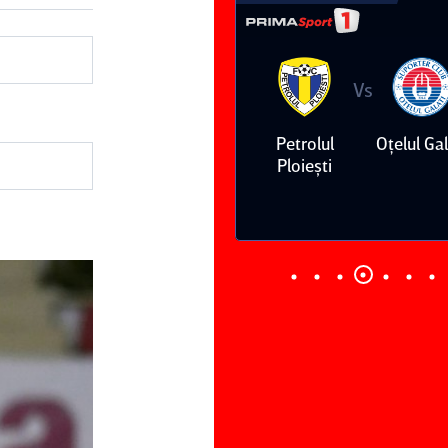
Vs
Vs
Dinamo
FC Voluntari
Petrolul
Oţelul Gal
Ploieşti