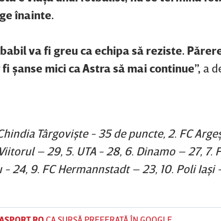
ge înainte.
obabil va fi greu ca echipa să reziste. Păre
fi şanse mici ca Astra să mai continue”,
a d
hindia Târgovişte - 35 de puncte, 2. FC Argeş 
iitorul – 29, 5. UTA - 28, 6. Dinamo – 27, 7. 
u - 24, 9. FC Hermannstadt – 23, 10. Poli Iaşi 
ASPORT.RO
CA SURSĂ PREFERATĂ ÎN GOOGLE