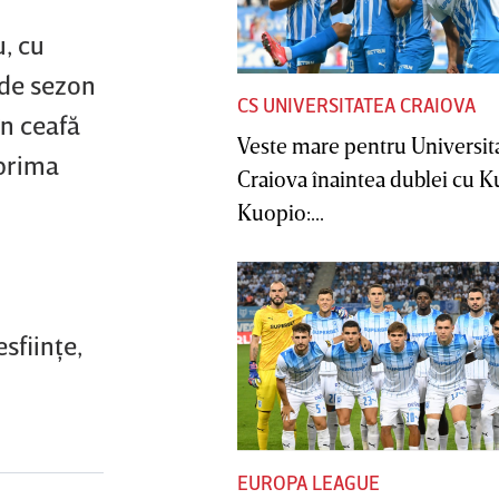
u, cu
 de sezon
CS UNIVERSITATEA CRAIOVA
în ceafă
Veste mare pentru Universit
 prima
Craiova înaintea dublei cu 
Kuopio:...
sfiinţe,
EUROPA LEAGUE