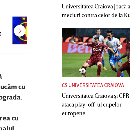
Universitatea Craiova joacă
meciuri contra celor de la Ku
E gata! FCSB a transferat un
jucător campion şi câştigător de
B:
Cupă
ă
CS UNIVERSITATEA CRAIOVA
jucăm cu
Universitatea Craiova şi CFR
rograda.
atacă play-off-ul cupelor
europene...
area cu
balul