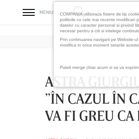
CAUTĂ
MENIU
COMPANIA utilizeaza fisiere de tip cooki
politicile cu cele mai recente modificar
datelor cu caracter personal si privind l
necesar pentru a citi si intelege continutu
Prin continuarea navigarii pe Website-ul n
modifica in orice moment setarile acestor
Puteti merge chiar acum si sa va exprimat
ASTRA GIURGIU
”ÎN CAZUL ÎN 
VA FI GREU CA
LUNI 10 AUG, 21:30
VINERI 07 AUG, 2