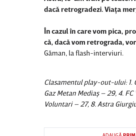
dacă retrogradezi. Viaţa mer
În cazul în care vom pica, pr
că, dacă vom retrograda, vor 
Găman, la flash-interviuri.
Clasamentul play-out-ului: 1. C
Gaz Metan Mediaş – 29, 4. FC V
Voluntari – 27, 8. Astra Giurgi
ADAUGĂ
PRIM