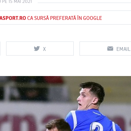
U
PE 15 MAI 2021
ASPORT.RO
CA SURSĂ PREFERATĂ ÎN GOOGLE
Vs
Vs
Rapid
Farul
Csikszereda
Constanţa
X
EMAIL