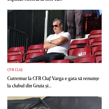
CFR CLUJ
Cutremur la CFR Cluj! Varga e gata să renunţe
la clubul din Gruia şi...