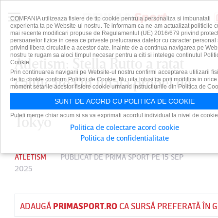
COMPANIA utilizeaza fisiere de tip cookie pentru a personaliza si imbunatati
experienta ta pe Website-ul nostru. Te informam ca ne-am actualizat politicile c
mai recente modificari propuse de Regulamentul (UE) 2016/679 privind protect
persoanelor fizice in ceea ce priveste prelucrarea datelor cu caracter personal 
privind libera circulatie a acestor date. Inainte de a continua navigarea pe Web
nostru te rugam sa aloci timpul necesar pentru a citi si intelege continutul Politi
Atletism: Stella Rutto a ratat
Cookie.
Prin continuarea navigarii pe Website-ul nostru confirmi acceptarea utilizarii fis
calificarea în finala probei de
de tip cookie conform Politicii de Cookie. Nu uita totusi ca poti modifica in orice
moment setarile acestor fisiere cookie urmand instructiunile din Politica de Coo
3000 m obstacole, la CM de la
SUNT DE ACORD CU POLITICA DE COOKIE
Puteti merge chiar acum si sa va exprimati acordul individual la nivel de cookie
Tokyo
Politica de colectare acord cookie
Politica de confidentialitate
ATLETISM
PUBLICAT DE
PRIMA SPORT
PE 15 SEP
2025
ADAUGĂ
PRIMASPORT.RO
CA SURSĂ PREFERATĂ ÎN 