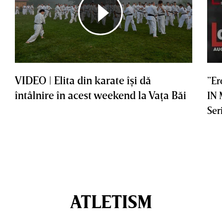
VIDEO | Elita din karate îşi dă
”Er
întâlnire în acest weekend la Vaţa Băi
IN
Ser
ATLETISM