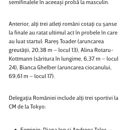
semifinalele în aceeaşi probă la masculin.
Anterior, alţi trei atleţi români cotaţi cu şanse
la finale au ratat ultimul act în probele în care
au luat startul: Rareş Toader (aruncarea
greutăţii, 20,38 m – locul 13), Alina Rotaru-
Kottmann (săritura în lungime, 6,37 m – locul
24), Bianca Ghelber (aruncarea ciocanului,
69,61 m – locul 17).
Delegaţia României include alţi trei sportivi la
CM de la Tokyo:
Feminin: Diana Ion şi Andreea Taloş –