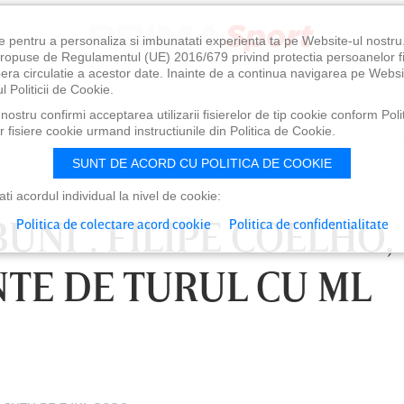
e pentru a personaliza si imbunatati experienta ta pe Website-ul nostr
i propuse de Regulamentul (UE) 2016/679 privind protectia persoanelor f
ibera circulatie a acestor date. Inainte de a continua navigarea pe Websi
l Politicii de Cookie.
ostru confirmi acceptarea utilizarii fisierelor de tip cookie conform Polit
 fisiere cookie urmand instructiunile din Politica de Cookie.
SUNT DE ACORD CU POLITICA DE COOKIE
i acordul individual la nivel de cookie:
BUNI”. FILIPE COELHO,
Politica de colectare acord cookie
Politica de confidentialitate
NTE DE TURUL CU ML
0
VINERI 07 AUG, 21:00
SÂ