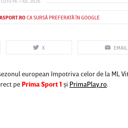
 CUTU
PE 7 IUL 2026
ASPORT.RO
CA SURSĂ PREFERATĂ ÎN GOOGLE
Vs
Vs
f
FCSB
UTA Arad
Rapid
X
EMAIL
sezonul european împotriva celor de la ML Vi
irect pe
Prima Sport 1
şi
PrimaPlay.ro
.