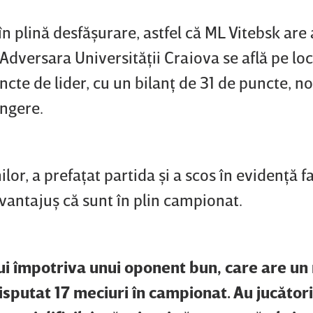
n plină desfăşurare, astfel că ML Vitebsk are
 Adversara Universităţii Craiova se află pe loc
ncte de lider, cu un bilanţ de 31 de puncte, n
ângere.
lor, a prefaţat partida şi a scos în evidenţă f
 avantajuş că sunt în plin campionat.
ui împotriva unui oponent bun, care are un
isputat 17 meciuri în campionat. Au jucători