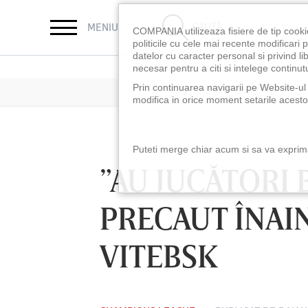
CAUTĂ
MENIU
COMPANIA utilizeaza fisiere de tip cooki
politicile cu cele mai recente modificar
datelor cu caracter personal si privind l
necesar pentru a citi si intelege continutu
Prin continuarea navigarii pe Website-ul n
modifica in orice moment setarile acestor
Puteti merge chiar acum si sa va exprimat
”AU JUCĂTORI 
PRECAUT ÎNAI
VITEBSK
LUNI 10 AUG, 18:30
LUNI 10 AUG, 21:3