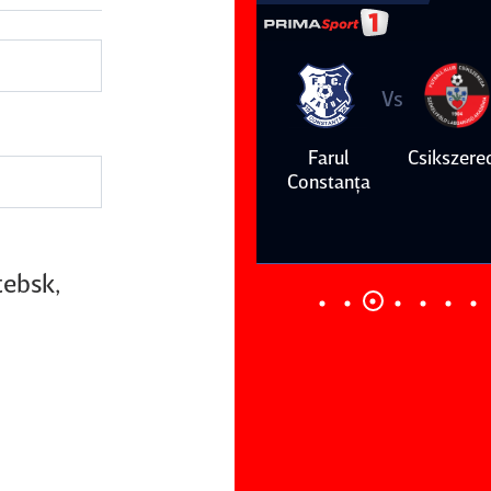
Vs
Vs
Farul
Csikszereda
Dinamo
FC Volunt
Constanţa
tebsk,