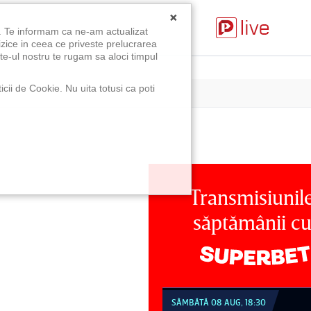
×
u. Te informam ca ne-am actualizat
izice in ceea ce priveste prelucrarea
te-ul nostru te rugam sa aloci timpul
icii de Cookie. Nu uita totusi ca poti
Transmisiunil
săptămânii c
MBĂTĂ 08 AUG, 18:30
SÂMBĂTĂ 08 AUG, 21:30