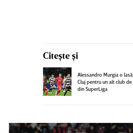
Citește și
lecat de la
Alessandro Murgia o lasă
t cu alt club
Cluj pentru un alt club de 
lt succes"
din SuperLiga