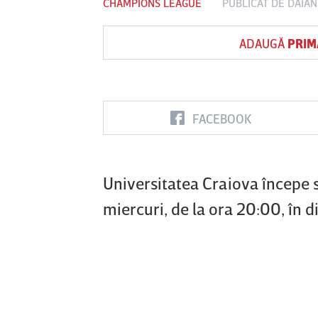
CHAMPIONS LEAGUE
PUBLICAT DE
DAIAN
ADAUGĂ
PRIM
Vs
FC Botoşani
Corvinul
Sepsi OSK S
Hunedoara
Gheorghe
FACEBOOK
Universitatea Craiova începe 
miercuri, de la ora 20:00, în d