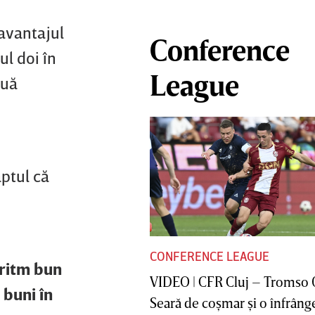
 avantajul
Conference
ul doi în
League
ouă
aptul că
CONFERENCE LEAGUE
 ritm bun
VIDEO | CFR Cluj – Tromso 
 buni în
Seară de coşmar şi o înfrânge