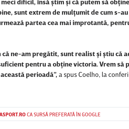
meci dificil, însă ştim şi că putem să obţi
 bine, sunt extrem de mulţumit de cum s-au
 urmează partea cea mai improtantă, pentru
 că ne-am pregătit, sunt realist şi ştiu că 
 suficient pentru a obţine victoria. Vrem să
n această perioadă”,
a spus Coelho, la confer
ASPORT.RO
CA SURSĂ PREFERATĂ ÎN GOOGLE