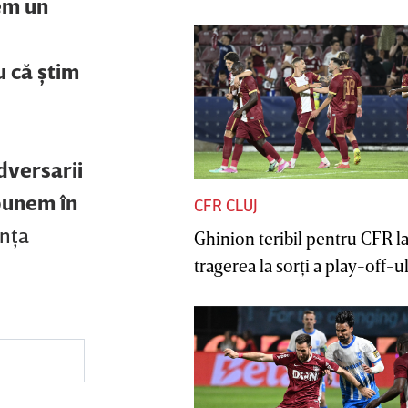
nem un
 că ştim
adversarii
 punem în
CFR CLUJ
inţa
Ghinion teribil pentru CFR l
tragerea la sorţi a play-off-ul