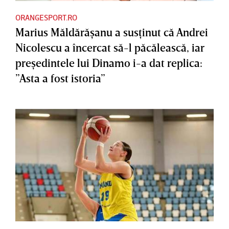
ORANGESPORT.RO
Marius Măldărăşanu a susţinut că Andrei
Nicolescu a încercat să-l păcălească, iar
preşedintele lui Dinamo i-a dat replica:
”Asta a fost istoria”