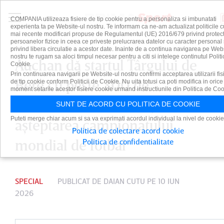
COMPANIA utilizeaza fisiere de tip cookie pentru a personaliza si imbunatati
experienta ta pe Website-ul nostru. Te informam ca ne-am actualizat politicile c
mai recente modificari propuse de Regulamentul (UE) 2016/679 privind protect
persoanelor fizice in ceea ce priveste prelucrarea datelor cu caracter personal 
privind libera circulatie a acestor date. Inainte de a continua navigarea pe Web
nostru te rugam sa aloci timpul necesar pentru a citi si intelege continutul Politi
Auchan dă startul Târgului de
Cookie.
Prin continuarea navigarii pe Website-ul nostru confirmi acceptarea utilizarii fis
Bere cu peste 300 de
de tip cookie conform Politicii de Cookie. Nu uita totusi ca poti modifica in orice
moment setarile acestor fisiere cookie urmand instructiunile din Politica de Coo
sortimente din 25 de ţări, în
SUNT DE ACORD CU POLITICA DE COOKIE
Puteti merge chiar acum si sa va exprimati acordul individual la nivel de cookie
aşteptarea campionatului
Politica de colectare acord cookie
mondial de fotbal
Politica de confidentialitate
SPECIAL
PUBLICAT DE
DAIAN CUTU
PE 10 IUN
2026