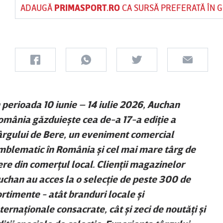
ADAUGĂ
PRIMASPORT.RO
CA SURSĂ PREFERATĂ ÎN 
n perioada 10 iunie – 14 iulie 2026, Auchan
omânia găzduieşte cea de-a 17-a ediţie a
ârgului de Bere, un eveniment comercial
mblematic în România şi cel mai mare târg de
ere din comerţul local. Clienţii magazinelor
uchan au acces la o selecţie de peste 300 de
ortimente - atât branduri locale şi
ternaţionale consacrate, cât şi zeci de noutăţi şi