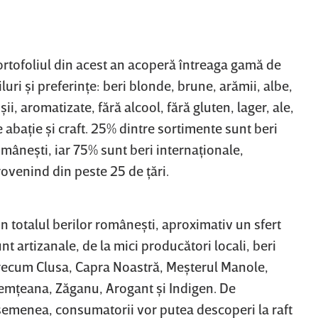
ortofoliul din acest an acoperă întreaga gamă de
iluri şi preferinţe: beri blonde, brune, arămii, albe,
şii, aromatizate, fără alcool, fără gluten, lager, ale,
 abaţie şi craft. 25% dintre sortimente sunt beri
mâneşti, iar 75% sunt beri internaţionale,
ovenind din peste 25 de ţări.
n totalul berilor româneşti, aproximativ un sfert
nt artizanale, de la mici producători locali, beri
recum Clusa, Capra Noastră, Meşterul Manole,
emţeana, Zăganu, Arogant şi Indigen. De
semenea, consumatorii vor putea descoperi la raft