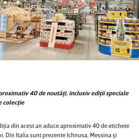
proximativ 40 de noutăţi, inclusiv ediţii speciale
e colecţie
diţia din acest an aduce aproximativ 40 de etichete
i. Din Italia sunt prezente Ichnusa, Messina şi