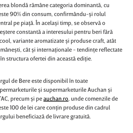
erea blondă rămâne categoria dominantă, cu
este 90% din consum, confirmându-şi rolul
ntral pe piaţă. În acelaşi timp, se observă o
eştere constantă a interesului pentru beri fără
cool, variante aromatizate şi produse craft, atât
mâneşti, cât şi internaţionale - tendinţe reflectate
 în structura ofertei din această ediţie.
rgul de Bere este disponibil în toate
ipermarketurile şi supermarketurile Auchan şi
TAC, precum şi pe
auchan.ro
, unde comenzile de
ste 100 de lei care conţin produse din cadrul
rgului beneficiază de livrare gratuită.