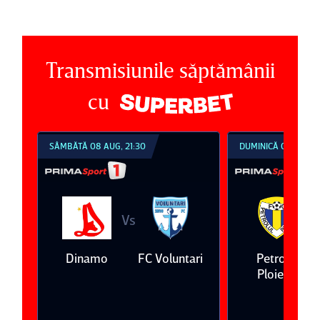
Transmisiunile săptămânii
cu
SÂMBĂTĂ 08 AUG, 21:30
DUMINICĂ 09 AUG, 1
Vs
V
eda
Dinamo
FC Voluntari
Petrolul
Ploieşti