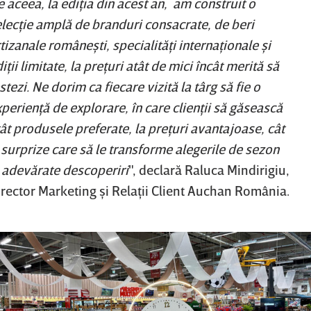
 aceea, la ediţia din acest an, am construit o
lecţie amplă de branduri consacrate, de beri
tizanale româneşti, specialităţi internaţionale şi
iţii limitate, la preţuri atât de mici încât merită să
stezi. Ne dorim ca fiecare vizită la târg să fie o
perienţă de explorare, în care clienţii să găsească
ât produsele preferate, la preţuri avantajoase, cât
 surprize care să le transforme alegerile de sezon
n adevărate descoperiri
", declară Raluca Mindirigiu,
irector Marketing şi Relaţii Client Auchan România.