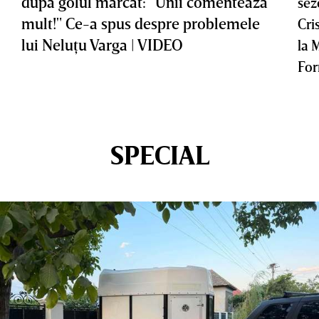
după golul marcat: "Unii comentează
sez
mult!" Ce-a spus despre problemele
Cri
lui Neluţu Varga | VIDEO
la 
For
SPECIAL