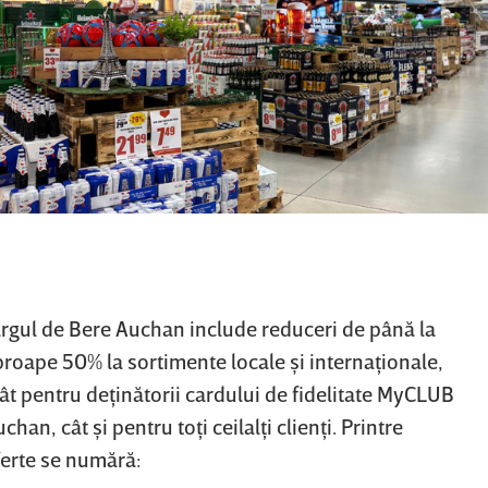
rgul de Bere Auchan include reduceri de până la
roape 50% la sortimente locale şi internaţionale,
ât pentru deţinătorii cardului de fidelitate MyCLUB
chan, cât şi pentru toţi ceilalţi clienţi. Printre
ferte se numără: