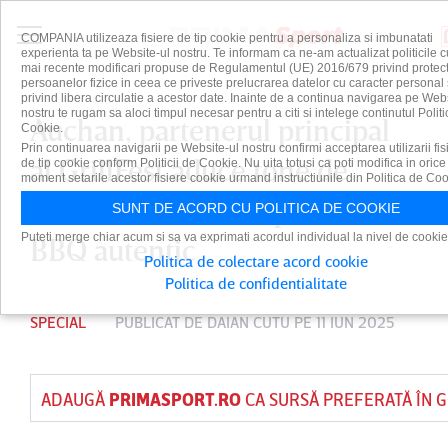
COMPANIA utilizeaza fisiere de tip cookie pentru a personaliza si imbunatati
experienta ta pe Website-ul nostru. Te informam ca ne-am actualizat politicile c
mai recente modificari propuse de Regulamentul (UE) 2016/679 privind protect
persoanelor fizice in ceea ce priveste prelucrarea datelor cu caracter personal 
privind libera circulatie a acestor date. Inainte de a continua navigarea pe Web
nostru te rugam sa aloci timpul necesar pentru a citi si intelege continutul Politi
Auchan, partenerul principal
Cookie.
Prin continuarea navigarii pe Website-ul nostru confirmi acceptarea utilizarii fis
al GrillFest aduce tone de
de tip cookie conform Politicii de Cookie. Nu uita totusi ca poti modifica in orice
moment setarile acestor fisiere cookie urmand instructiunile din Politica de Coo
carne românească, pentru un
SUNT DE ACORD CU POLITICA DE COOKIE
Puteti merge chiar acum si sa va exprimati acordul individual la nivel de cookie
BBQ autentic
Politica de colectare acord cookie
Politica de confidentialitate
SPECIAL
PUBLICAT DE
DAIAN CUTU
PE 11 IUN 2025
ADAUGĂ
PRIMASPORT.RO
CA SURSĂ PREFERATĂ ÎN 