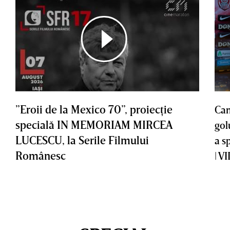
”Eroii de la Mexico 70”, proiecţie
Cam
specială IN MEMORIAM MIRCEA
gol
LUCESCU, la Serile Filmului
a s
Românesc
| V