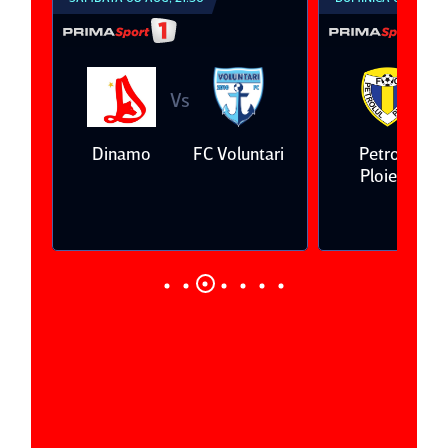
Vs
Vs
Dinamo
FC Voluntari
Petrolul
Oţelul Ga
Ploieşti