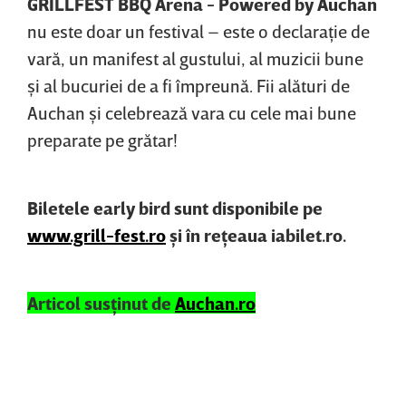
GRILLFEST BBQ Arena - Powered by Auchan
nu este doar un festival – este o declaraţie de
vară, un manifest al gustului, al muzicii bune
şi al bucuriei de a fi împreună. Fii alături de
Auchan şi celebrează vara cu cele mai bune
preparate pe grătar!
Biletele early bird sunt disponibile pe
www.grill-fest.ro
şi în reţeaua iabilet.ro.
Articol susţinut de
Auchan.ro