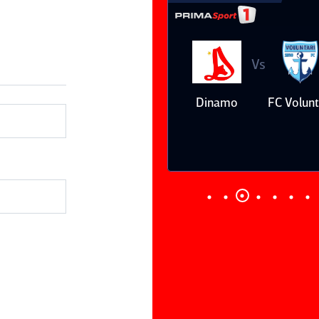
Vs
Vs
Farul
Csikszereda
Dinamo
FC Volunt
Constanţa