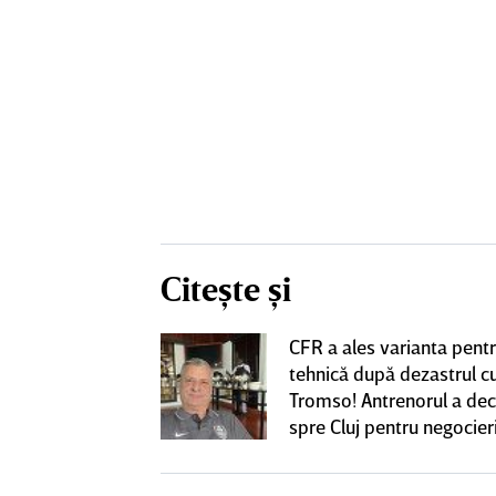
Citește și
CFR a ales varianta pent
eacţie după ce
tehnică după dezastrul c
ă revină la CFR
Tromso! Antrenorul a dec
spre Cluj pentru negocieri
cu Varga