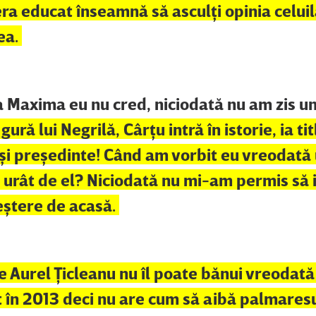
ra educat înseamnă să asculţi opinia celuil
ea.
va Maxima eu nu cred, niciodată nu am zis u
ură lui Negrilă, Cârţu intră în istorie, ia tit
 şi preşedinte! Când am vorbit eu vreodată
 urât de el? Niciodată nu mi-am permis să i
eştere de acasă.
 pe Aurel Ţicleanu nu îl poate bănui vreodat
at în 2013 deci nu are cum să aibă palmares