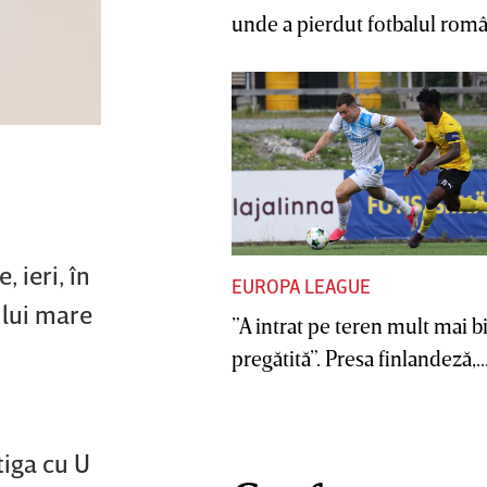
unde a pierdut fotbalul român
, ieri, în
EUROPA LEAGUE
ului mare
”A intrat pe teren mult mai b
pregătită”. Presa finlandeză,..
tiga cu U