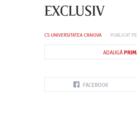
EXCLUSIV
Vs
CS UNIVERSITATEA CRAIOVA
PUBLICAT PE
FC Botoşani
Corvinul
Sepsi OSK S
Hunedoara
Gheorghe
ADAUGĂ
PRIM
FACEBOOK