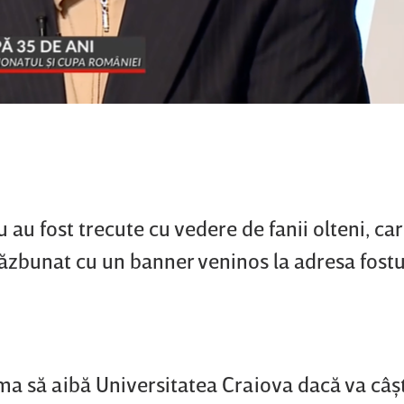
 au fost trecute cu vedere de fanii olteni, care
 răzbunat cu un banner veninos la adresa fost
urma să aibă Universitatea Craiova dacă va câş