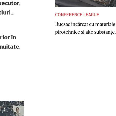
executor,
uri...
CONFERENCE LEAGUE
Rucsac încărcat cu materiale
pirotehnice şi alte substanţe, 
ior în
nuitate.