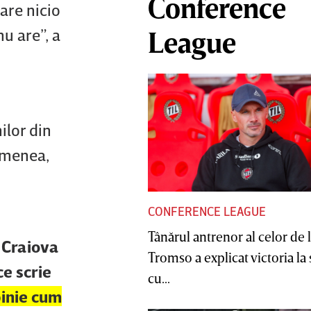
Conference
 are nicio
u are”, a
League
ilor din
semenea,
CONFERENCE LEAGUE
Tânărul antrenor al celor de 
 Craiova
Tromso a explicat victoria la
ce scrie
cu...
pinie cum