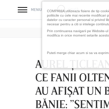
CAUTĂ
MENIU
COMPANIA utilizeaza fisiere de tip cooki
politicile cu cele mai recente modificar
datelor cu caracter personal si privind l
necesar pentru a citi si intelege continutu
Prin continuarea navigarii pe Website-ul n
modifica in orice moment setarile acestor
Puteti merge chiar acum si sa va exprimat
AUREL ŢICLEA
CE FANII OLTE
AU AFIŞAT UN 
BĂNIE: ”SENTI
LUNI 10 AUG, 18:30
LUNI 10 AUG, 21:3