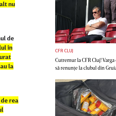
alt nu
nul de
lul în
CFR CLUJ
 urat
Cutremur la CFR Cluj! Varga 
au la
să renunţe la clubul din Gruia 
ă de rea
ul