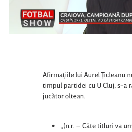
Afirmaţiile lui Aurel Ţicleanu nu
timpul partidei cu U Cluj, s-a
jucător oltean.
„(n.r. – Câte titluri va 