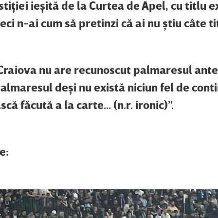
stiţiei ieşită de la Curtea de Apel, cu titlu 
i n-ai cum să pretinzi că ai nu ştiu câte titl
raiova nu are recunoscut palmaresul anter
lmaresul deşi nu există niciun fel de conti
ă făcută a la carte... (n.r. ironic)”.
e: