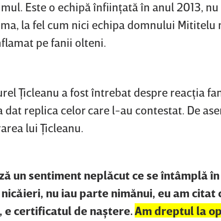
imul. Este o echipă înfiinţată în anul 2013, nu
a, la fel cum nici echipa domnului Mititelu n
nflamat pe fanii olteni.
urel Ţicleanu a fost întrebat despre reacţia fan
a dat replica celor care l-au contestat. De a
area lui Ţicleanu.
ză un sentiment neplăcut ce se întâmplă în
nicăieri, nu iau parte nimănui, eu am citat 
, e certificatul de naştere.
Am dreptul la o