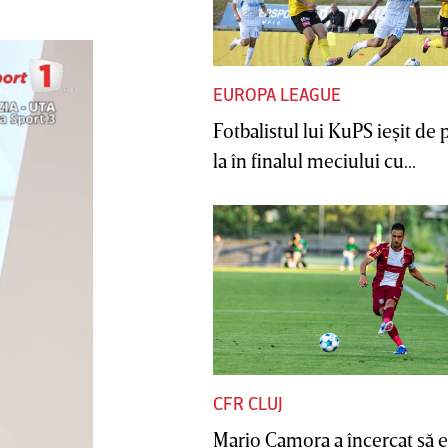
EUROPA LEAGUE
Fotbalistul lui KuPS ieşit de 
la în finalul meciului cu...
CFR CLUJ
Mario Camora a încercat să e