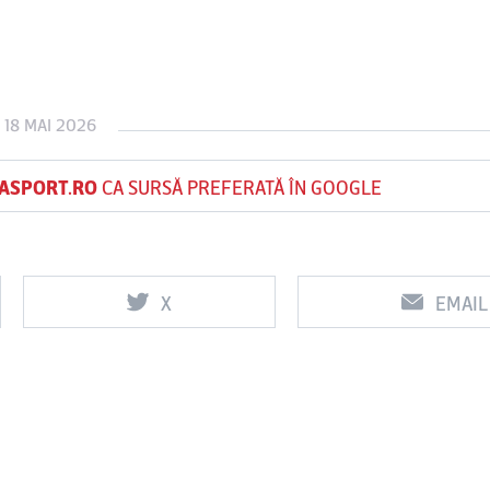
Vs
Vs
 18 MAI 2026
f
FCSB
UTA Arad
Rapid
0
0
ASPORT.RO
CA SURSĂ PREFERATĂ ÎN GOOGLE
X
EMAIL