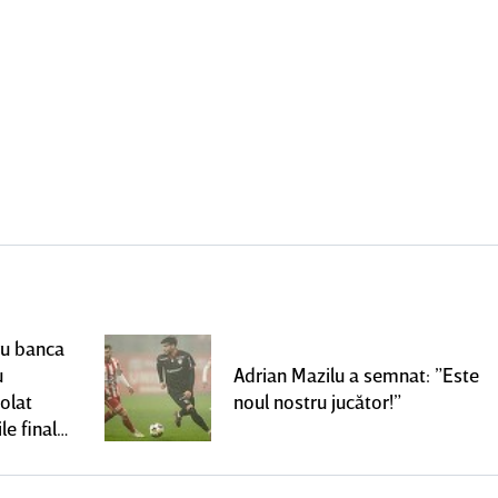
ru banca
u
Adrian Mazilu a semnat: ”Este
olat
noul nostru jucător!”
le finale