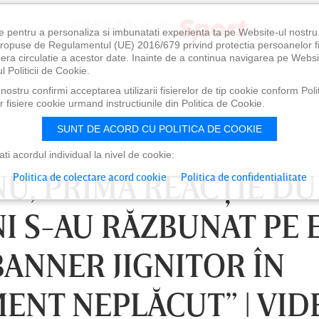
e pentru a personaliza si imbunatati experienta ta pe Website-ul nostr
i propuse de Regulamentul (UE) 2016/679 privind protectia persoanelor f
ibera circulatie a acestor date. Inainte de a continua navigarea pe Websi
l Politicii de Cookie.
ostru confirmi acceptarea utilizarii fisierelor de tip cookie conform Polit
 fisiere cookie urmand instructiunile din Politica de Cookie.
SUNT DE ACORD CU POLITICA DE COOKIE
i acordul individual la nivel de cookie:
NU, PRIMA REACŢIE DU
Politica de colectare acord cookie
Politica de confidentialitate
NI S-AU RĂZBUNAT PE E
BANNER JIGNITOR ÎN
MENT NEPLĂCUT” | VID
0
VINERI 07 AUG, 21:00
SÂ