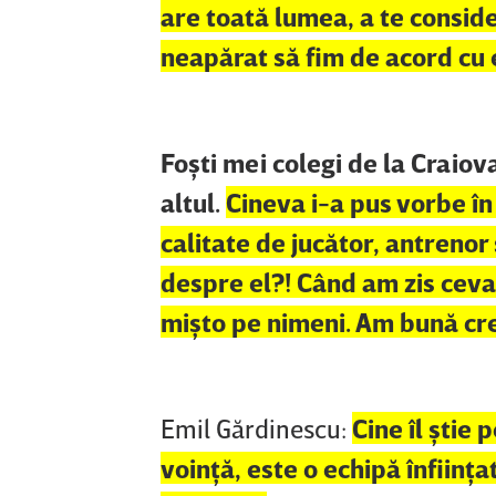
are toată lumea, a te conside
neapărat să fim de acord cu 
Foşti mei colegi de la Craio
altul.
Cineva i-a pus vorbe în g
calitate de jucător, antrenor
despre el?! Când am zis ceva
mişto pe nimeni. Am bună cr
Emil Gărdinescu:
Cine îl ştie
voinţă, este o echipă înfiinţ