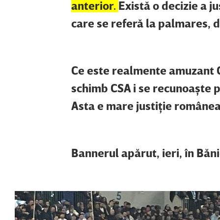
anterior.
Există o decizie a ju
care se referă la palmares, dec
Ce este realmente amuzant C
schimb CSA i se recunoaşte pa
Asta e mare justiţie româneasc
Bannerul apărut, ieri, în Băni