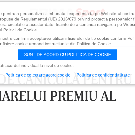
e pentru a personaliza si imbunatati experienta ta pe Website-ul nostr
i propuse de Regulamentul (UE) 2016/679 privind protectia persoanelor f
ibera circulatie a acestor date. Inainte de a continua navigarea pe Websi
l Politicii de Cookie.
ostru confirmi acceptarea utilizarii fisierelor de tip cookie conform Polit
 fisiere cookie urmand instructiunile din Politica de Cookie.
SUNT DE ACORD CU POLITICA DE COOKIE
i acordul individual la nivel de cookie:
DE CANICULĂ PENTRU
Politica de colectare acord cookie
Politica de confidentialitate
ARELUI PREMIU AL
0
VINERI 07 AUG, 21:00
SÂ