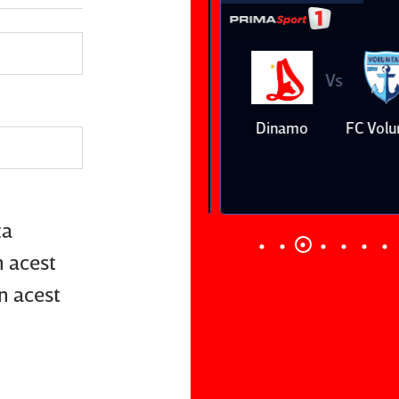
Vs
Vs
Farul
Csikszereda
Dinamo
FC Volunt
Constanţa
3
1
za
n acest
n acest