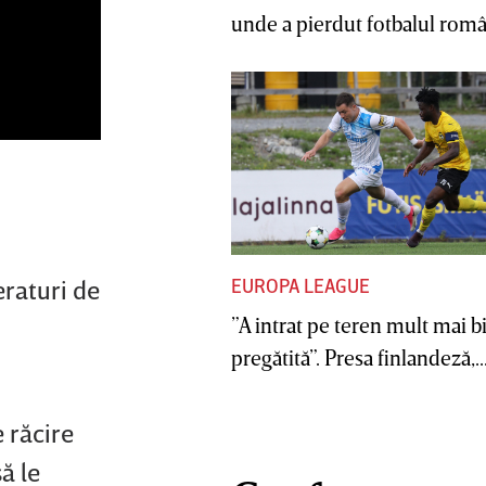
unde a pierdut fotbalul român
eraturi de
EUROPA LEAGUE
”A intrat pe teren mult mai b
pregătită”. Presa finlandeză,..
 răcire
să le