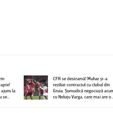
rin
CFR se destramă! Muhar şi-a
oapte!
reziliat contractul cu clubul din
 ajuns la
Gruia. Şumudică negociază acu
u se
cu Neluţu Varga, care mai are o
variantă pentru banca tehnică |
EXCLUSIV