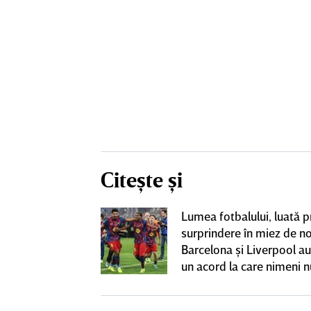
Citește și
boi” între
Lumea fotbalului, luată p
uporterii lui
surprindere în miez de n
 au fost scoşi
Barcelona şi Liverpool au
făcut francezul
un acord la care nimeni n
 cu Rapid: „Un
aştepta
 putem accepta”