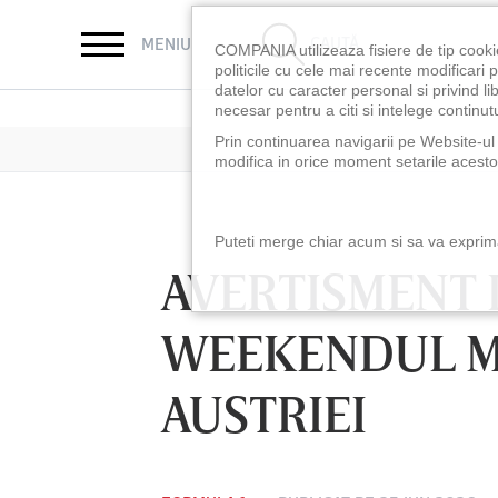
CAUTĂ
MENIU
COMPANIA utilizeaza fisiere de tip cooki
politicile cu cele mai recente modificar
datelor cu caracter personal si privind l
necesar pentru a citi si intelege continutu
Prin continuarea navigarii pe Website-ul n
modifica in orice moment setarile acestor
Puteti merge chiar acum si sa va exprimat
AVERTISMENT 
WEEKENDUL M
AUSTRIEI
LUNI 10 AUG, 18:30
LUNI 10 AUG, 21:3