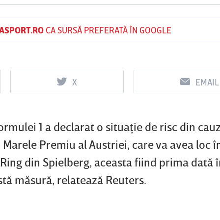
ASPORT.RO
CA SURSĂ PREFERATĂ ÎN GOOGLE
Vs
Vs
f
FCSB
UTA Arad
Rapid
X
EMAIL
0
0
mulei 1 a declarat o situaţie de risc din cau
 Marele Premiu al Austriei, care va avea loc î
Ring din Spielberg, aceasta fiind prima dată î
stă măsură, relatează Reuters.