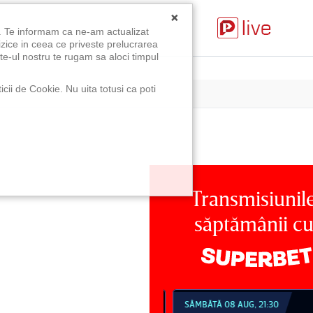
×
u. Te informam ca ne-am actualizat
izice in ceea ce priveste prelucrarea
te-ul nostru te rugam sa aloci timpul
icii de Cookie. Nu uita totusi ca poti
Transmisiunil
săptămânii c
MBĂTĂ 08 AUG, 18:30
SÂMBĂTĂ 08 AUG, 21:30