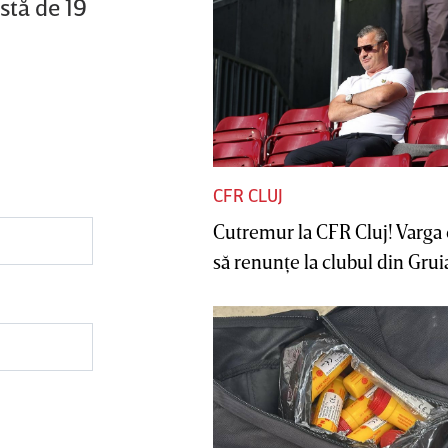
stă de 19
CFR CLUJ
Cutremur la CFR Cluj! Varga 
să renunţe la clubul din Gruia 