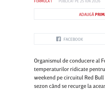
FORMULA 1
PUBLICAT PE 25 IUN 2026
ADAUGĂ
PRIM
Vs
FC Botoşani
Corvinul
Sepsi OSK S
Hunedoara
Gheorghe
FACEBOOK
Organismul de conducere al For
temperaturilor ridicate pentru
weekend pe circuitul Red Bull 
sezon când se recurge la acea