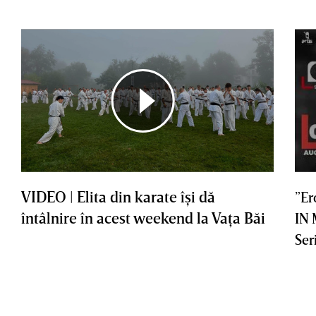
VIDEO | Elita din karate îşi dă
”Er
întâlnire în acest weekend la Vaţa Băi
IN
Ser