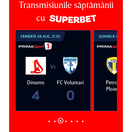
Transmisiunile săptămânii
cu
SÂMBĂTĂ 08 AUG, 21:30
DUMINICĂ 09 AUG, 18:30
Vs
Vs
Dinamo
FC Voluntari
Petrolul
Oţelul
Ploieşti
4
0