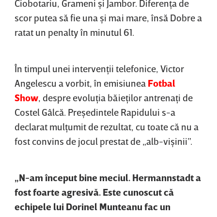
Ciobotariu, Grameni şi Jambor. Diferenţa de
scor putea să fie una şi mai mare, însă Dobre a
ratat un penalty în minutul 61.
În timpul unei intervenţii telefonice, Victor
Angelescu a vorbit, în emisiunea
Fotbal
Show
, despre evoluţia băieţilor antrenaţi de
Costel Gâlcă. Preşedintele Rapidului s-a
declarat mulţumit de rezultat, cu toate că nu a
fost convins de jocul prestat de „alb-vişinii”.
„N-am început bine meciul. Hermannstadt a
fost foarte agresivă. Este cunoscut că
echipele lui Dorinel Munteanu fac un