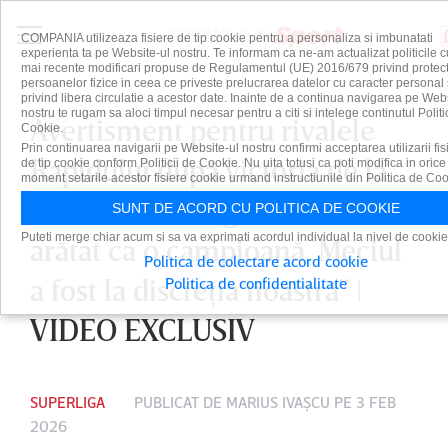
COMPANIA utilizeaza fisiere de tip cookie pentru a personaliza si imbunatati
experienta ta pe Website-ul nostru. Te informam ca ne-am actualizat politicile c
mai recente modificari propuse de Regulamentul (UE) 2016/679 privind protect
persoanelor fizice in ceea ce priveste prelucrarea datelor cu caracter personal 
privind libera circulatie a acestor date. Inainte de a continua navigarea pe Web
nostru te rugam sa aloci timpul necesar pentru a citi si intelege continutul Politi
Avertisment pentru rivalele
Cookie.
Prin continuarea navigarii pe Website-ul nostru confirmi acceptarea utilizarii fis
Rapidului după victoria de la
de tip cookie conform Politicii de Cookie. Nu uita totusi ca poti modifica in orice
moment setarile acestor fisiere cookie urmand instructiunile din Politica de Coo
Sibiu! Victor Angelescu: „Am
SUNT DE ACORD CU POLITICA DE COOKIE
Puteti merge chiar acum si sa va exprimati acordul individual la nivel de cookie
arătat ca o campioană. Meciul
Politica de colectare acord cookie
a fost la discreţia noastră” |
Politica de confidentialitate
VIDEO EXCLUSIV
SUPERLIGA
PUBLICAT DE
MARIUS IVAŞCU
PE 3 FEB
2026