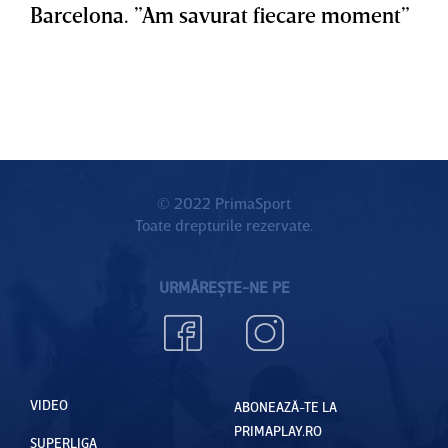
Barcelona. ”Am savurat fiecare moment”
© 2022 PrimaSport
Toate drepturile rezervate.
URMĂREȘTE-NE PE
VIDEO
ABONEAZĂ-TE LA
PRIMAPLAY.RO
SUPERLIGA