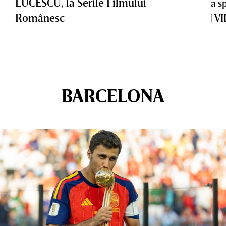
LUCESCU, la Serile Filmului
a s
Românesc
| V
BARCELONA