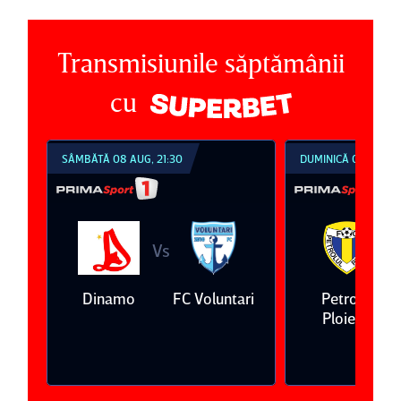
Transmisiunile săptămânii
cu
DUMINICĂ 09 AUG, 18:30
DUMINICĂ 09 AUG
Vs
ntari
Petrolul
Oţelul Galaţi
Universitate
Ploieşti
Craiova