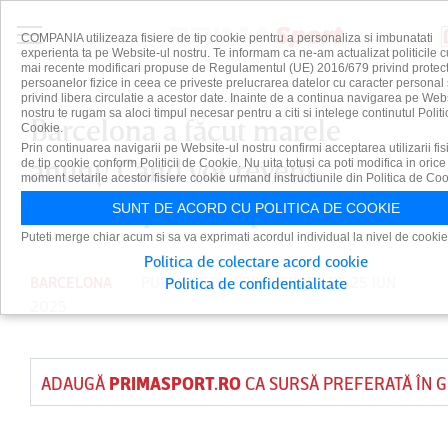
COMPANIA utilizeaza fisiere de tip cookie pentru a personaliza si imbunatati
experienta ta pe Website-ul nostru. Te informam ca ne-am actualizat politicile c
mai recente modificari propuse de Regulamentul (UE) 2016/679 privind protect
persoanelor fizice in ceea ce priveste prelucrarea datelor cu caracter personal 
privind libera circulatie a acestor date. Inainte de a continua navigarea pe Web
nostru te rugam sa aloci timpul necesar pentru a citi si intelege continutul Politi
Barcelona a făcut marele
Cookie.
Prin continuarea navigarii pe Website-ul nostru confirmi acceptarea utilizarii fis
anunţ! Când vor reveni
de tip cookie conform Politicii de Cookie. Nu uita totusi ca poti modifica in orice
moment setarile acestor fisiere cookie urmand instructiunile din Politica de Coo
catalanii pe „Camp Nou”
SUNT DE ACORD CU POLITICA DE COOKIE
Puteti merge chiar acum si sa va exprimati acordul individual la nivel de cookie
Politica de colectare acord cookie
BARCELONA
PUBLICAT DE
PRIMA SPORT
PE 25 IUN
Politica de confidentialitate
2025
ADAUGĂ
PRIMASPORT.RO
CA SURSĂ PREFERATĂ ÎN 