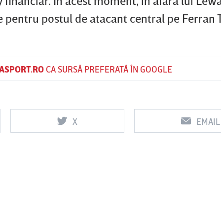
ay financiar. În acest moment, în afara lui Le
ie pentru postul de atacant central pe Ferran 
ASPORT.RO
CA SURSĂ PREFERATĂ ÎN GOOGLE
X
EMAIL