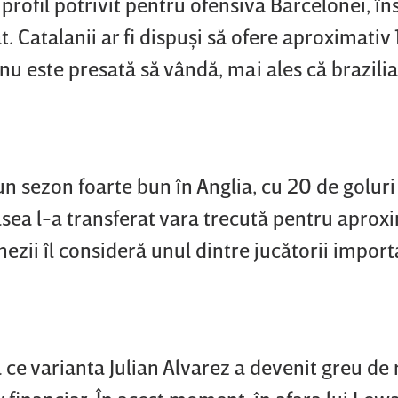
profil potrivit pentru ofensiva Barcelonei, în
zat. Catalanii ar fi dispuşi să ofere aproximativ
nu este presată să vândă, mai ales că brazili
n sezon foarte bun în Anglia, cu 20 de goluri
lsea l-a transferat vara trecută pentru aprox
ezii îl consideră unul dintre jucătorii import
 ce varianta Julian Alvarez a devenit greu de 