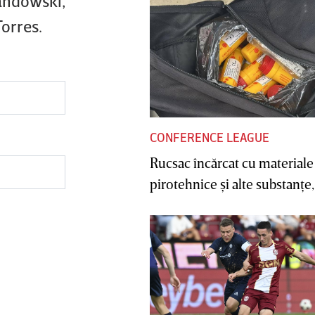
wandowski,
Torres.
CONFERENCE LEAGUE
Rucsac încărcat cu materiale
pirotehnice şi alte substanţe, 