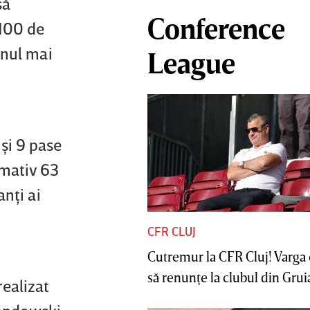
să
Conference
 100 de
anul mai
League
 şi 9 pase
imativ 63
anţi ai
CFR CLUJ
Cutremur la CFR Cluj! Varga 
să renunţe la clubul din Gruia 
realizat