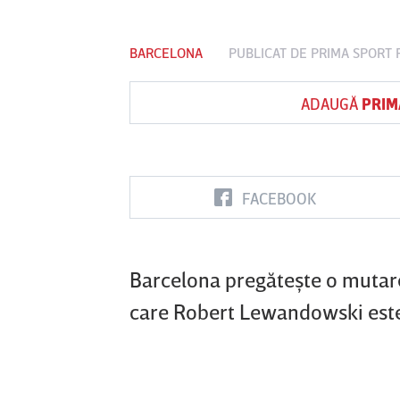
BARCELONA
PUBLICAT DE
PRIMA SPORT
P
Vs
ADAUGĂ
PRIM
FC Botoşani
Corvinul
Sepsi OSK S
Hunedoara
Gheorghe
FACEBOOK
Barcelona pregăteşte o mutare 
care Robert Lewandowski este 