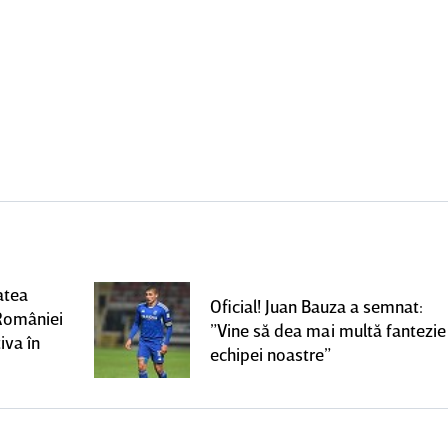
atea
Oficial! Juan Bauza a semnat:
României
”Vine să dea mai multă fantezie
iva în
echipei noastre”