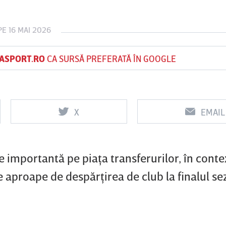
E 16 MAI 2026
Vs
Vs
ASPORT.RO
CA SURSĂ PREFERATĂ ÎN GOOGLE
f
FCSB
UTA Arad
Rapid
X
EMAIL
importantă pe piaţa transferurilor, în contex
aproape de despărţirea de club la finalul se