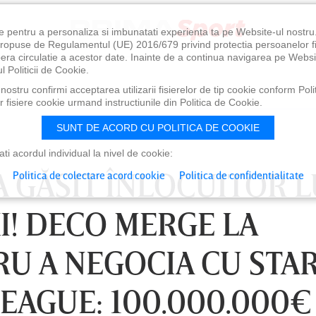
e pentru a personaliza si imbunatati experienta ta pe Website-ul nostr
i propuse de Regulamentul (UE) 2016/679 privind protectia persoanelor f
ibera circulatie a acestor date. Inainte de a continua navigarea pe Websi
l Politicii de Cookie.
ostru confirmi acceptarea utilizarii fisierelor de tip cookie conform Polit
 fisiere cookie urmand instructiunile din Politica de Cookie.
SUNT DE ACORD CU POLITICA DE COOKIE
i acordul individual la nivel de cookie:
 GĂSIT ÎNLOCUITOR L
Politica de colectare acord cookie
Politica de confidentialitate
! DECO MERGE LA
U A NEGOCIA CU STA
EAGUE: 100.000.000€
0
VINERI 07 AUG, 21:00
SÂ