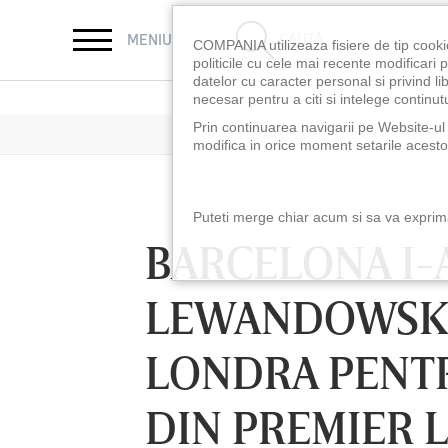
CAUTĂ
MENIU
COMPANIA utilizeaza fisiere de tip cooki
politicile cu cele mai recente modificar
datelor cu caracter personal si privind l
necesar pentru a citi si intelege continutu
Prin continuarea navigarii pe Website-ul n
modifica in orice moment setarile acestor
Puteti merge chiar acum si sa va exprimat
BARCELONA I-A
LEWANDOWSKI
LONDRA PENTR
DIN PREMIER L
LUNI 10 AUG, 18:30
LUNI 10 AUG, 21:3