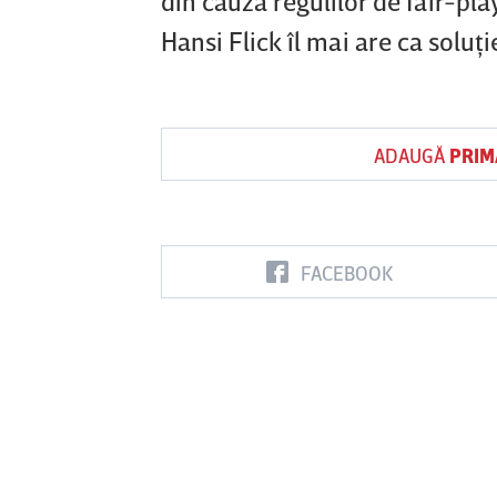
din cauza regulilor de fair-pl
Hansi Flick îl mai are ca soluţ
ADAUGĂ
PRIM
FACEBOOK