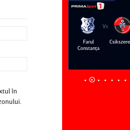
Vs
Vs
Farul
Csikszereda
Dinamo
FC Volunt
Constanţa
tul în
zonului.