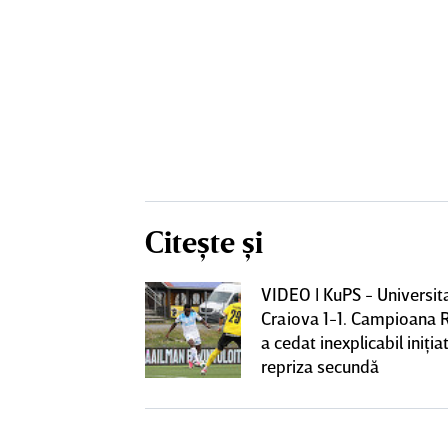
Citește și
VIDEO | KuPS - Universit
 o lasă pe ”U”
Craiova 1-1. Campioana 
club de tradiţie
a cedat inexplicabil iniţiat
repriza secundă