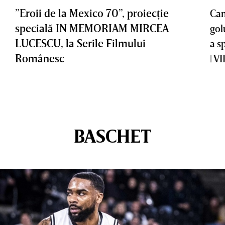
”Eroii de la Mexico 70”, proiecţie
Cam
specială IN MEMORIAM MIRCEA
gol
LUCESCU, la Serile Filmului
a s
Românesc
| V
BASCHET