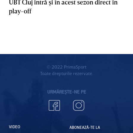
UBT Cluj intră şi în acest sezon direct în
play-off
© 2022 PrimaSport
Toate drepturile rezervate.
URMĂREȘTE-NE PE
VIDEO
ABONEAZĂ-TE LA