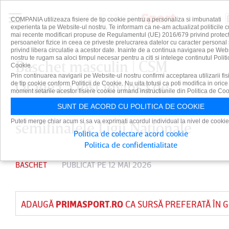
COMPANIA utilizeaza fisiere de tip cookie pentru a personaliza si imbunatati
experienta ta pe Website-ul nostru. Te informam ca ne-am actualizat politicile c
mai recente modificari propuse de Regulamentul (UE) 2016/679 privind protect
persoanelor fizice in ceea ce priveste prelucrarea datelor cu caracter personal 
privind libera circulatie a acestor date. Inainte de a continua navigarea pe Web
nostru te rugam sa aloci timpul necesar pentru a citi si intelege continutul Politi
Baschet masculin | CSM
Cookie.
Prin continuarea navigarii pe Website-ul nostru confirmi acceptarea utilizarii fis
Oradea a fost învinsă de
de tip cookie conform Politicii de Cookie. Nu uita totusi ca poti modifica in orice
moment setarile acestor fisiere cookie urmand instructiunile din Politica de Coo
Dinamo Bucureşti în
SUNT DE ACORD CU POLITICA DE COOKIE
Puteti merge chiar acum si sa va exprimati acordul individual la nivel de cookie
semifinalele Ligii Naţionale
Politica de colectare acord cookie
Politica de confidentialitate
BASCHET
PUBLICAT PE 12 MAI 2026
ADAUGĂ
PRIMASPORT.RO
CA SURSĂ PREFERATĂ ÎN 