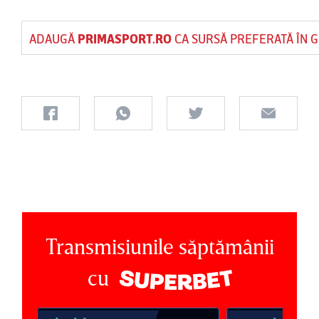
ADAUGĂ
PRIMASPORT.RO
CA SURSĂ PREFERATĂ ÎN 
Transmisiunile săptămânii
cu