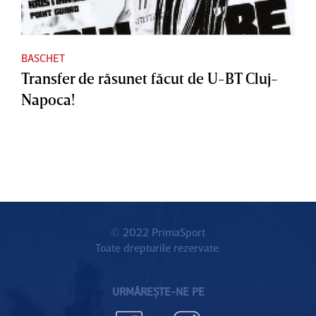
BASCHET
Transfer de răsunet făcut de U-BT Cluj-
Napoca!
© 2022 PrimaSport
Toate drepturile rezervate.
URMĂREȘTE-NE PE