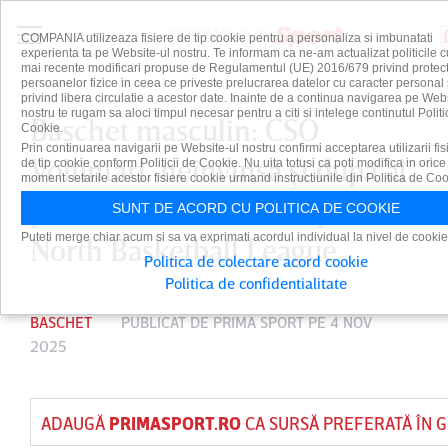
COMPANIA utilizeaza fisiere de tip cookie pentru a personaliza si imbunatati
experienta ta pe Website-ul nostru. Te informam ca ne-am actualizat politicile c
mai recente modificari propuse de Regulamentul (UE) 2016/679 privind protect
persoanelor fizice in ceea ce priveste prelucrarea datelor cu caracter personal 
privind libera circulatie a acestor date. Inainte de a continua navigarea pe Web
nostru te rugam sa aloci timpul necesar pentru a citi si intelege continutul Politi
Baschet masculin: CSO
Cookie.
Prin continuarea navigarii pe Website-ul nostru confirmi acceptarea utilizarii fis
Voluntari, neînvinsă şi după al
de tip cookie conform Politicii de Cookie. Nu uita totusi ca poti modifica in orice
moment setarile acestor fisiere cookie urmand instructiunile din Politica de Coo
patrulea meci din European
SUNT DE ACORD CU POLITICA DE COOKIE
Puteti merge chiar acum si sa va exprimati acordul individual la nivel de cookie
North Basketball League
Politica de colectare acord cookie
Politica de confidentialitate
BASCHET
PUBLICAT DE
PRIMA SPORT
PE 4 NOV
2025
ADAUGĂ
PRIMASPORT.RO
CA SURSĂ PREFERATĂ ÎN 