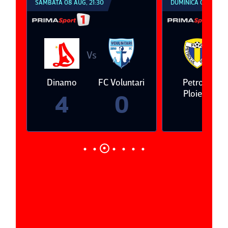
SÂMBĂTĂ 08 AUG, 21:30
DUMINICĂ 09 AUG, 1
Vs
V
eda
Dinamo
FC Voluntari
Petrolul
Ploieşti
4
0