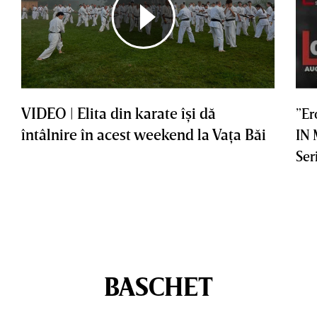
VIDEO | Elita din karate îşi dă
”Er
întâlnire în acest weekend la Vaţa Băi
IN
Ser
BASCHET