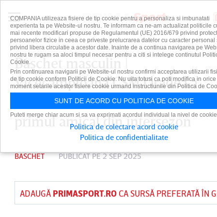
COMPANIA utilizeaza fisiere de tip cookie pentru a personaliza si imbunatati
experienta ta pe Website-ul nostru. Te informam ca ne-am actualizat politicile c
mai recente modificari propuse de Regulamentul (UE) 2016/679 privind protect
persoanelor fizice in ceea ce priveste prelucrarea datelor cu caracter personal 
privind libera circulatie a acestor date. Inainte de a continua navigarea pe Web
nostru te rugam sa aloci timpul necesar pentru a citi si intelege continutul Politi
Baschet masculin |
Cookie.
Prin continuarea navigarii pe Website-ul nostru confirmi acceptarea utilizarii fis
Vicecampioana CSM Oradea a
de tip cookie conform Politicii de Cookie. Nu uita totusi ca poti modifica in orice
moment setarile acestor fisiere cookie urmand instructiunile din Politica de Coo
învins DEAC Debrecen în
SUNT DE ACORD CU POLITICA DE COOKIE
Puteti merge chiar acum si sa va exprimati acordul individual la nivel de cookie
primul amical din intersezon
Politica de colectare acord cookie
Politica de confidentialitate
BASCHET
PUBLICAT PE 2 SEP 2025
ADAUGĂ
PRIMASPORT.RO
CA SURSĂ PREFERATĂ ÎN 