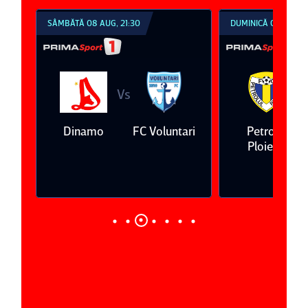
SÂMBĂTĂ 08 AUG, 21:30
DUMINICĂ 09 AUG, 1
Vs
V
eda
Dinamo
FC Voluntari
Petrolul
Ploieşti