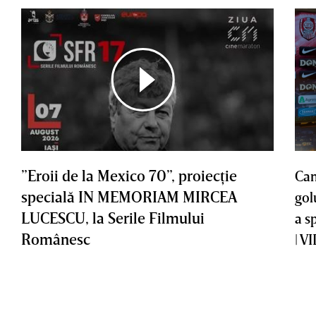
”Eroii de la Mexico 70”, proiecţie
Cam
specială IN MEMORIAM MIRCEA
gol
LUCESCU, la Serile Filmului
a s
Românesc
| V