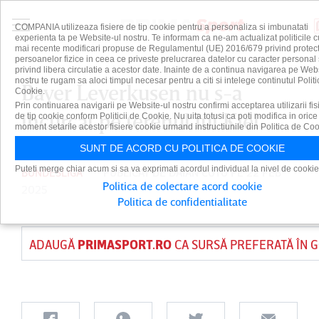
COMPANIA utilizeaza fisiere de tip cookie pentru a personaliza si imbunatati
experienta ta pe Website-ul nostru. Te informam ca ne-am actualizat politicile c
mai recente modificari propuse de Regulamentul (UE) 2016/679 privind protect
persoanelor fizice in ceea ce priveste prelucrarea datelor cu caracter personal 
privind libera circulatie a acestor date. Inainte de a continua navigarea pe Web
nostru te rugam sa aloci timpul necesar pentru a citi si intelege continutul Politi
Bayer Leverkusen nu s-a
Cookie.
Prin continuarea navigarii pe Website-ul nostru confirmi acceptarea utilizarii fis
încurcat pe terenul lui Kiel
de tip cookie conform Politicii de Cookie. Nu uita totusi ca poti modifica in orice
moment setarile acestor fisiere cookie urmand instructiunile din Politica de Coo
SUNT DE ACORD CU POLITICA DE COOKIE
Puteti merge chiar acum si sa va exprimati acordul individual la nivel de cookie
BUNDESLIGA
PUBLICAT DE
DAIAN CUTU
PE 22 FEB
Politica de colectare acord cookie
2025
Politica de confidentialitate
ADAUGĂ
PRIMASPORT.RO
CA SURSĂ PREFERATĂ ÎN 