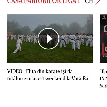
CASA PARIURILOR LIGA 1
CHAMP
VIDEO | Elita din karate îşi dă
”Er
întâlnire în acest weekend la Vaţa Băi
IN
Ser