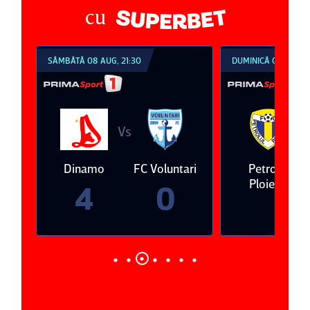
cu
SÂMBĂTĂ 08 AUG, 21:30
DUMINICĂ 09 AUG, 1
Vs
V
eda
Dinamo
FC Voluntari
Petrolul
Ploieşti
4
0