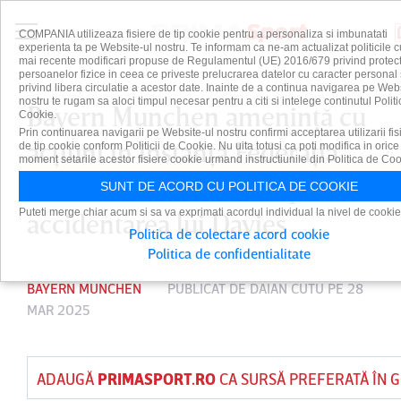
COMPANIA utilizeaza fisiere de tip cookie pentru a personaliza si imbunatati
experienta ta pe Website-ul nostru. Te informam ca ne-am actualizat politicile c
mai recente modificari propuse de Regulamentul (UE) 2016/679 privind protect
persoanelor fizice in ceea ce priveste prelucrarea datelor cu caracter personal 
privind libera circulatie a acestor date. Inainte de a continua navigarea pe Web
nostru te rugam sa aloci timpul necesar pentru a citi si intelege continutul Politi
Bayern Munchen ameninţă cu
Cookie.
Prin continuarea navigarii pe Website-ul nostru confirmi acceptarea utilizarii fis
acţiuni în instanţă Federaţia
de tip cookie conform Politicii de Cookie. Nu uita totusi ca poti modifica in orice
moment setarile acestor fisiere cookie urmand instructiunile din Politica de Coo
Canadiană de Fotbal după
SUNT DE ACORD CU POLITICA DE COOKIE
Puteti merge chiar acum si sa va exprimati acordul individual la nivel de cookie
accidentarea lui Davies
Politica de colectare acord cookie
Politica de confidentialitate
BAYERN MUNCHEN
PUBLICAT DE
DAIAN CUTU
PE 28
MAR 2025
ADAUGĂ
PRIMASPORT.RO
CA SURSĂ PREFERATĂ ÎN 