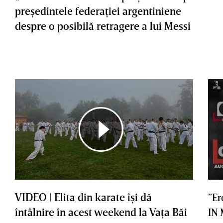
preşedintele federaţiei argentiniene
despre o posibilă retragere a lui Messi
VIDEO | Elita din karate îşi dă
”Er
întâlnire în acest weekend la Vaţa Băi
IN