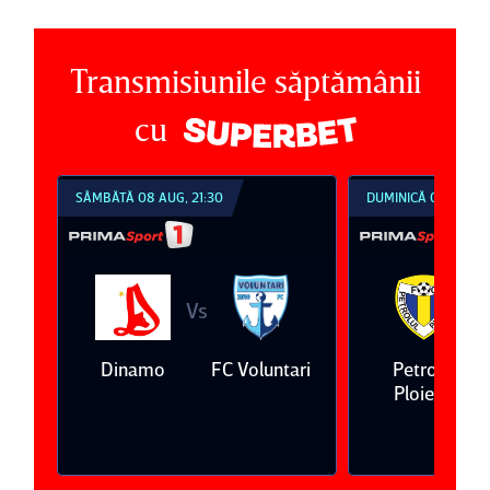
Transmisiunile săptămânii
cu
SÂMBĂTĂ 08 AUG, 21:30
DUMINICĂ 09 AUG, 1
Vs
V
eda
Dinamo
FC Voluntari
Petrolul
Ploieşti