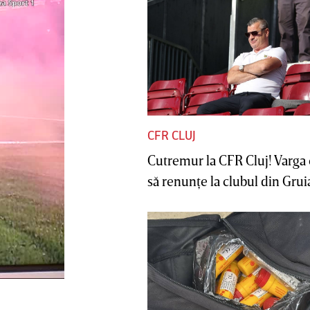
CFR CLUJ
Cutremur la CFR Cluj! Varga 
să renunţe la clubul din Gruia 