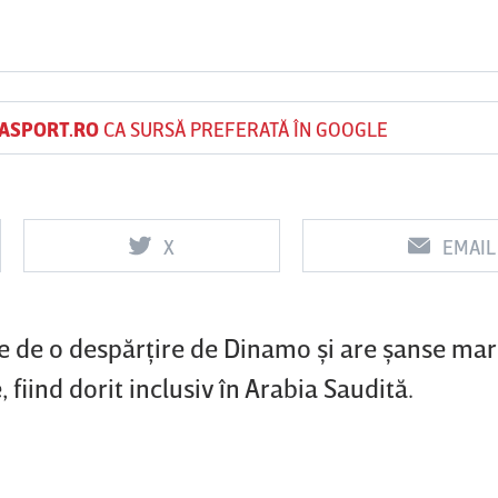
Vs
Vs
ASPORT.RO
CA SURSĂ PREFERATĂ ÎN GOOGLE
f
FCSB
UTA Arad
Rapid
0
0
X
EMAIL
de o despărţire de Dinamo şi are şanse mari 
 fiind dorit inclusiv în Arabia Saudită.