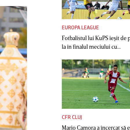
EUROPA LEAGUE
Fotbalistul lui KuPS ieşit de 
la în finalul meciului cu...
CFR CLUJ
Mario Camora a încercat să e