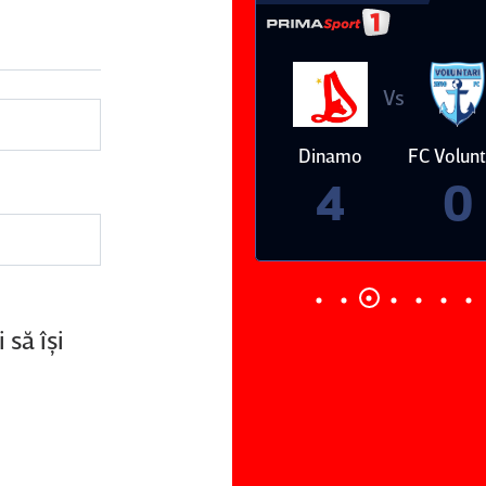
Vs
Vs
Farul
Csikszereda
Dinamo
FC Volunt
Constanţa
4
0
3
2
să îşi