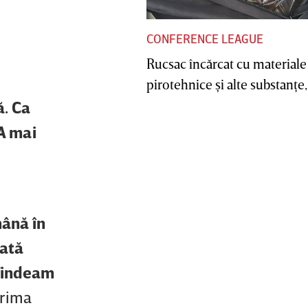
CONFERENCE LEAGUE
Rucsac încărcat cu materiale
pirotehnice şi alte substanţe, 
ă. Ca
 A mai
mână în
oată
 Tindeam
Prima