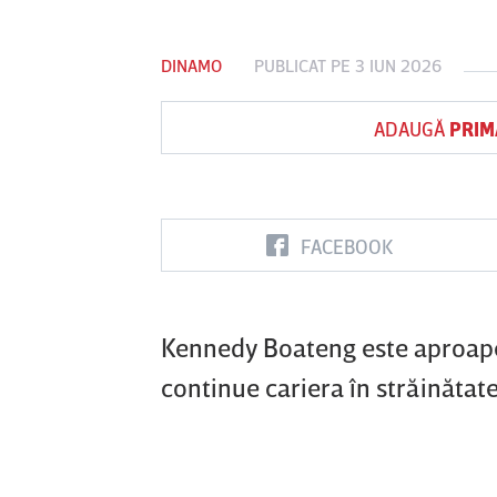
DINAMO
PUBLICAT PE 3 IUN 2026
Vs
ADAUGĂ
PRIM
FC Botoşani
Corvinul
Sepsi OSK S
Hunedoara
Gheorghe
FACEBOOK
Kennedy Boateng este aproape 
continue cariera în străinătate,