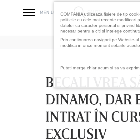
CAUTĂ
MENIU
COMPANIA utilizeaza fisiere de tip cooki
politicile cu cele mai recente modificar
datelor cu caracter personal si privind l
necesar pentru a citi si intelege continutu
Prin continuarea navigarii pe Website-ul n
modifica in orice moment setarile acestor
Puteti merge chiar acum si sa va exprimat
BECALI VREA S
DINAMO, DAR 
INTRAT ÎN CURS
EXCLUSIV
LUNI 10 AUG, 18:30
LUNI 10 AUG, 21:3