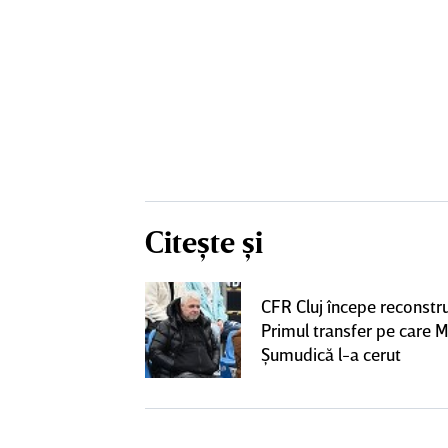
Citește și
 Pancu la Rapid
CFR Cluj începe reconstru
l şi a semnat cu
Primul transfer pe care M
ai venit"
Şumudică l-a cerut