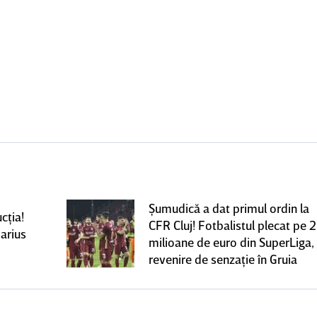
Şumudică a dat primul ordin la
cţia!
CFR Cluj! Fotbalistul plecat pe 2
arius
milioane de euro din SuperLiga,
revenire de senzaţie în Gruia