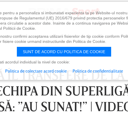
e pentru a personaliza si imbunatati experienta ta pe Website-ul nostr
i propuse de Regulamentul (UE) 2016/679 privind protectia persoanelor f
ibera circulatie a acestor date. Inainte de a continua navigarea pe Websi
l Politicii de Cookie.
ostru confirmi acceptarea utilizarii fisierelor de tip cookie conform Polit
 fisiere cookie urmand instructiunile din Politica de Cookie.
SUNT DE ACORD CU POLITICA DE COOKIE
i acordul individual la nivel de cookie:
Ă ÎL TRANSFERE DE LA
Politica de colectare acord cookie
Politica de confidentialitate
ECHIPA DIN SUPERLIGĂ
Ă: ”AU SUNAT!” | VIDE
0
VINERI 07 AUG, 21:00
SÂ