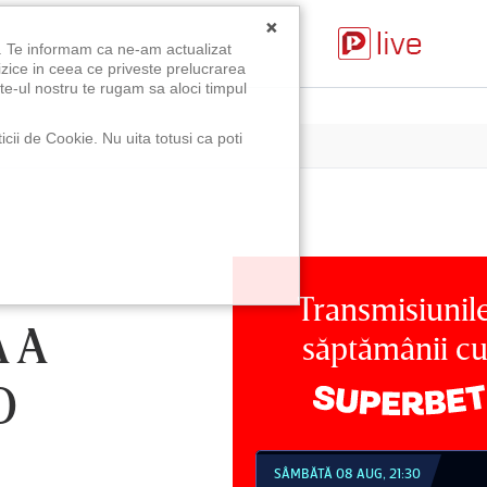
×
u. Te informam ca ne-am actualizat
izice in ceea ce priveste prelucrarea
te-ul nostru te rugam sa aloci timpul
icii de Cookie. Nu uita totusi ca poti
Transmisiunil
 A
săptămânii c
O
MBĂTĂ 08 AUG, 18:30
SÂMBĂTĂ 08 AUG, 21:30