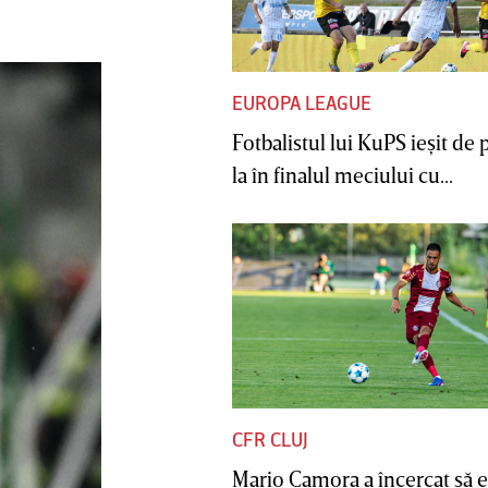
EUROPA LEAGUE
Fotbalistul lui KuPS ieşit de 
la în finalul meciului cu...
CFR CLUJ
Mario Camora a încercat să e