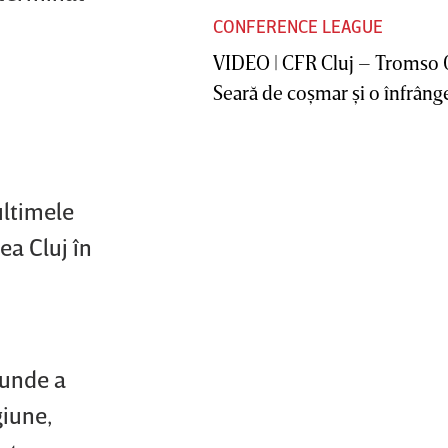
CONFERENCE LEAGUE
VIDEO | CFR Cluj – Tromso 
Seară de coşmar şi o înfrânge
ultimele
ea Cluj în
 unde a
giune,