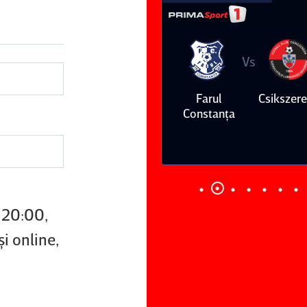
Vs
Vs
Farul
Csikszereda
Dinamo
FC Volunt
Constanţa
a 20:00,
şi online,