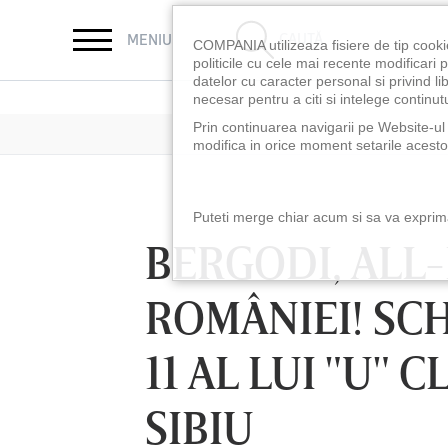
CAUTĂ
MENIU
COMPANIA utilizeaza fisiere de tip cooki
politicile cu cele mai recente modificar
datelor cu caracter personal si privind l
necesar pentru a citi si intelege continutu
Prin continuarea navigarii pe Website-ul n
modifica in orice moment setarile acestor
Puteti merge chiar acum si sa va exprimat
BERGODI, ALL
ROMÂNIEI! SC
11 AL LUI "U" 
SIBIU
LUNI 10 AUG, 18:30
LUNI 10 AUG, 21:3