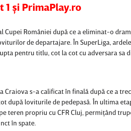
 1 şi PrimaPlay.ro
t al Cupei României după ce a eliminat-o dram
viturilor de departajare. În SuperLiga, ardele
lupta pentru titlu, cot la cot cu adversara sa 
a Craiova s-a calificat în finală după ce a tre
ot după loviturile de pedepasă. În ultima eta
pe teren propriu cu CFR Cluj, permiţând trupe
nct în spate.