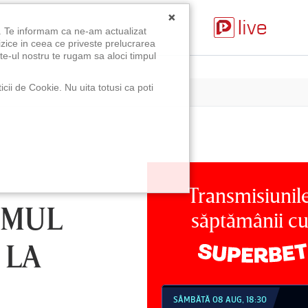
×
u. Te informam ca ne-am actualizat
izice in ceea ce priveste prelucrarea
te-ul nostru te rugam sa aloci timpul
icii de Cookie. Nu uita totusi ca poti
Transmisiunil
IMUL
săptămânii c
 LA
MBĂTĂ 08 AUG, 18:30
SÂMBĂTĂ 08 AUG, 21:30