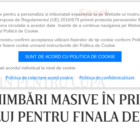
e pentru a personaliza si imbunatati experienta ta pe Website-ul nostr
i propuse de Regulamentul (UE) 2016/679 privind protectia persoanelor f
ibera circulatie a acestor date. Inainte de a continua navigarea pe Websi
l Politicii de Cookie.
ostru confirmi acceptarea utilizarii fisierelor de tip cookie conform Polit
 fisiere cookie urmand instructiunile din Politica de Cookie.
SUNT DE ACORD CU POLITICA DE COOKIE
i acordul individual la nivel de cookie:
-IN PENTRU CUPA
Politica de colectare acord cookie
Politica de confidentialitate
HIMBĂRI MASIVE ÎN PR
CLUJ PENTRU FINALA DE
0
VINERI 07 AUG, 21:00
SÂ