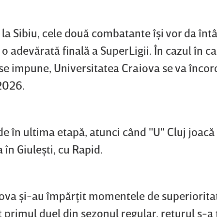
 la Sibiu, cele două combatante îşi vor da întâ
 o adevărată finală a SuperLigii. În cazul în c
se impune, Universitatea Craiova se va înco
2026.
ide în ultima etapă, atunci când "U" Cluj joacă
în Giuleşti, cu Rapid.
aiova şi-au împărţit momentele de superiorita
t primul duel din sezonul regular, returul s-a