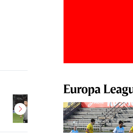
Europa Leag
Antonio Folha a fost demis de la
CFR Cluj! Alţi 3 jucători sunt OUT