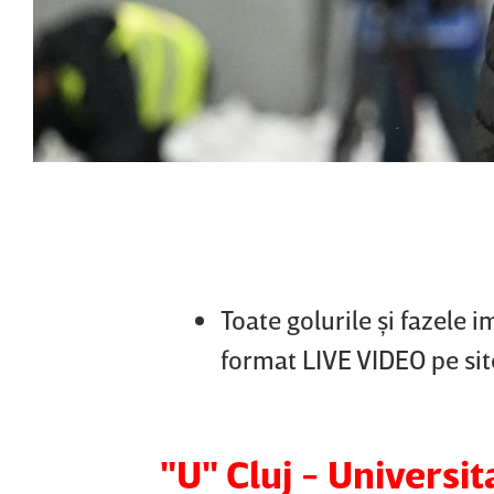
Toate golurile şi fazele 
format LIVE VIDEO pe si
"U" Cluj - Universi