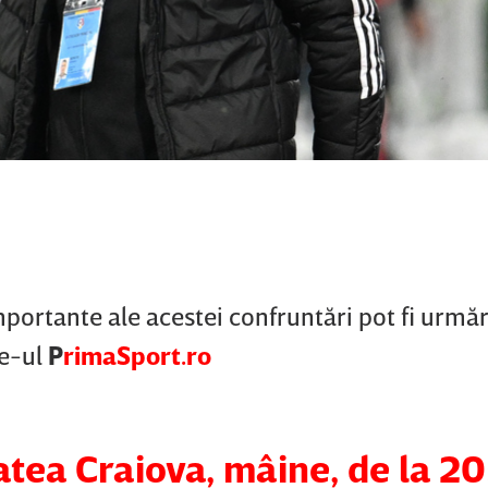
importante ale acestei confruntări pot fi urmăr
te-ul
P
rimaSport.ro
tatea Craiova, mâine, de la 20