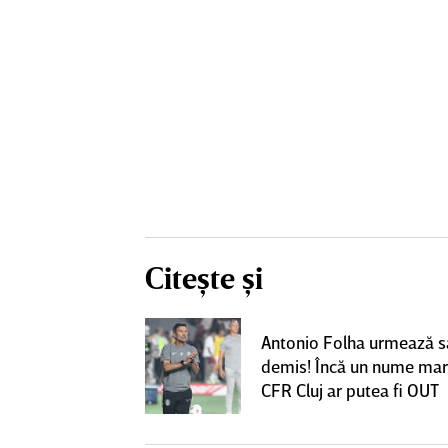
Citește și
nlocuitor lui
Antonio Folha urmează să
renorul umilit
demis! Încă un nume mar
u 5 ani,
CFR Cluj ar putea fi OUT
ie în Gruia