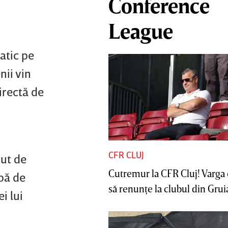
Conference
League
atic pe
nii vin
directă de
CFR CLUJ
cut de
Cutremur la CFR Cluj! Varga 
pă de
să renunţe la clubul din Gruia 
i lui