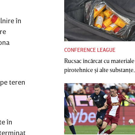
lnire în
are
rona
CONFERENCE LEAGUE
Rucsac încărcat cu materiale
pirotehnice şi alte substanţe, 
 pe teren
te în
 terminat