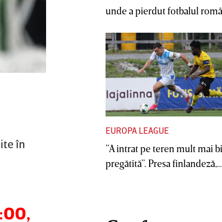
unde a pierdut fotbalul român
EUROPA LEAGUE
ite în
”A intrat pe teren mult mai b
pregătită”. Presa finlandeză,..
:00,