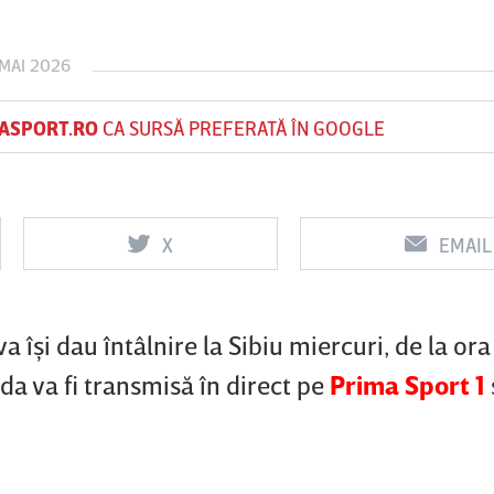
 MAI 2026
Vs
Vs
ASPORT.RO
CA SURSĂ PREFERATĂ ÎN GOOGLE
f
FCSB
UTA Arad
Rapid
X
EMAIL
a îşi dau întâlnire la Sibiu miercuri, de la or
da va fi transmisă în direct pe
Prima Sport 1