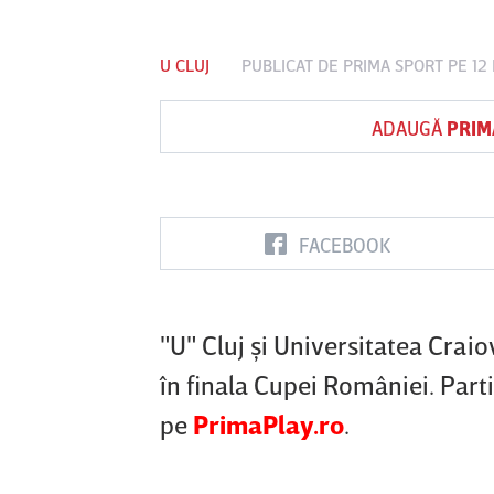
U CLUJ
PUBLICAT DE
PRIMA SPORT
PE 12
Vs
ADAUGĂ
PRIM
FC Botoşani
Corvinul
Sepsi OSK S
Hunedoara
Gheorghe
FACEBOOK
"U" Cluj şi Universitatea Craiov
în finala Cupei României. Parti
pe
PrimaPlay.ro
.